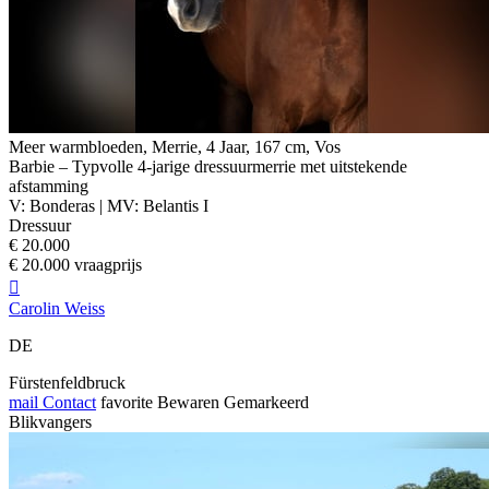
Meer warmbloeden, Merrie, 4 Jaar, 167 cm, Vos
Barbie – Typvolle 4-jarige dressuurmerrie met uitstekende
afstamming
V: Bonderas | MV: Belantis I
Dressuur
€ 20.000
€ 20.000 vraagprijs

Carolin Weiss
DE
Fürstenfeldbruck
mail
Contact
favorite
Bewaren
Gemarkeerd
Blikvangers