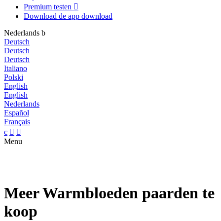
Premium testen

Download de app
download
Nederlands
b
Deutsch
Deutsch
Deutsch
Italiano
Polski
English
English
Nederlands
Español
Français
c


Menu
Meer Warmbloeden paarden te
koop