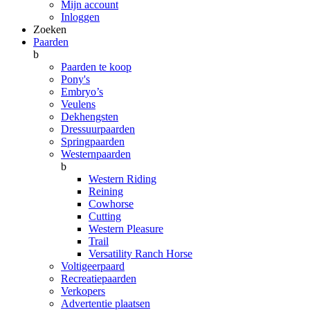
Mijn account
Inloggen
Zoeken
Paarden
b
Paarden te koop
Pony's
Embryo’s
Veulens
Dekhengsten
Dressuurpaarden
Springpaarden
Westernpaarden
b
Western Riding
Reining
Cowhorse
Cutting
Western Pleasure
Trail
Versatility Ranch Horse
Voltigeerpaard
Recreatiepaarden
Verkopers
Advertentie plaatsen