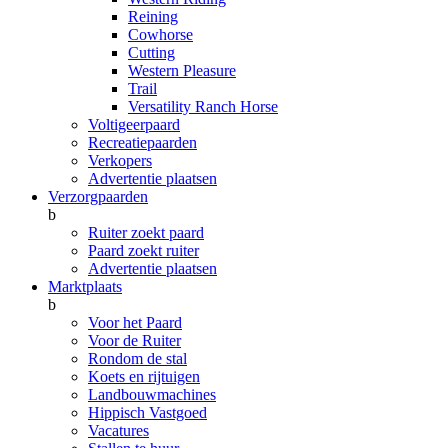
Reining
Cowhorse
Cutting
Western Pleasure
Trail
Versatility Ranch Horse
Voltigeerpaard
Recreatiepaarden
Verkopers
Advertentie plaatsen
Verzorgpaarden
b
Ruiter zoekt paard
Paard zoekt ruiter
Advertentie plaatsen
Marktplaats
b
Voor het Paard
Voor de Ruiter
Rondom de stal
Koets en rijtuigen
Landbouwmachines
Hippisch Vastgoed
Vacatures