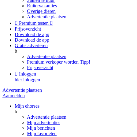
Stallen te huur
Ruitervakanties
Overige dieren
Advertentie plaatsen

Premium testen

Prijsoverzicht
Download de app
Download de app
Gratis adverteren
b
Advertentie plaatsen
Premium verkoper worden
Tipp!
Prijsoverzicht

Inloggen
hier inloggen
Advertentie plaatsen
Aanmelden
Mijn ehorses
b
Advertentie plaatsen
Mijn advertenties
Mijn berichten
Mijn favorieten