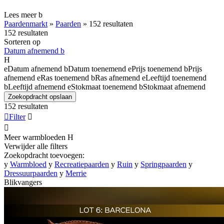
Lees meer
b
Paardenmarkt
»
Paarden
»
152 resultaten
152 resultaten
Sorteren op
Datum afnemend
b
H
e
Datum afnemend
b
Datum toenemend
e
Prijs toenemend
b
Prijs
afnemend
e
Ras toenemend
b
Ras afnemend
e
Leeftijd toenemend
b
Leeftijd afnemend
e
Stokmaat toenemend
b
Stokmaat afnemend
Zoekopdracht opslaan
152 resultaten

Filter


Meer warmbloeden
H
Verwijder alle filters
Zoekopdracht toevoegen:
y
Warmbloed
y
Recreatiepaarden
y
Ruin
y
Springpaarden
y
Dressuurpaarden
y
Merrie
Blikvangers