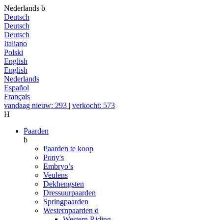
Nederlands
b
Deutsch
Deutsch
Deutsch
Italiano
Polski
English
English
Nederlands
Español
Français
vandaag nieuw: 293
|
verkocht: 573
H
Paarden
b
Paarden te koop
Pony's
Embryo’s
Veulens
Dekhengsten
Dressuurpaarden
Springpaarden
Westernpaarden
d
Western Riding