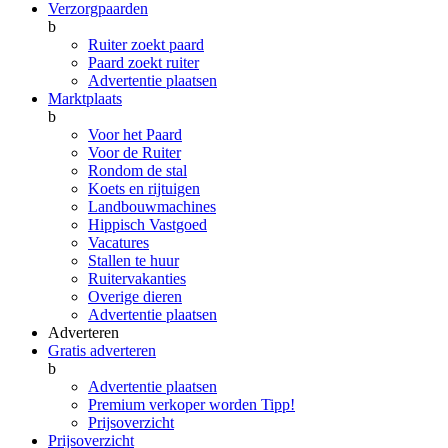
Verzorgpaarden
b
Ruiter zoekt paard
Paard zoekt ruiter
Advertentie plaatsen
Marktplaats
b
Voor het Paard
Voor de Ruiter
Rondom de stal
Koets en rijtuigen
Landbouwmachines
Hippisch Vastgoed
Vacatures
Stallen te huur
Ruitervakanties
Overige dieren
Advertentie plaatsen
Adverteren
Gratis adverteren
b
Advertentie plaatsen
Premium verkoper worden
Tipp!
Prijsoverzicht
Prijsoverzicht