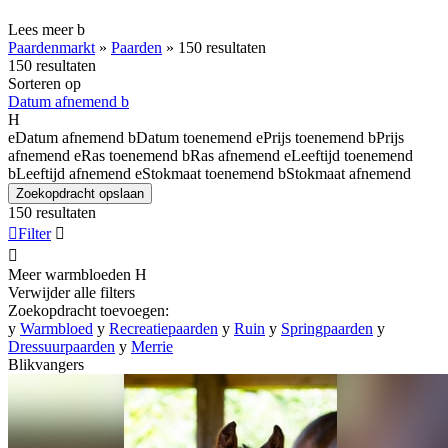
Lees meer
b
Paardenmarkt
»
Paarden
»
150 resultaten
150 resultaten
Sorteren op
Datum afnemend
b
H
e
Datum afnemend
b
Datum toenemend
e
Prijs toenemend
b
Prijs
afnemend
e
Ras toenemend
b
Ras afnemend
e
Leeftijd toenemend
b
Leeftijd afnemend
e
Stokmaat toenemend
b
Stokmaat afnemend
Zoekopdracht opslaan
150 resultaten

Filter


Meer warmbloeden
H
Verwijder alle filters
Zoekopdracht toevoegen:
y
Warmbloed
y
Recreatiepaarden
y
Ruin
y
Springpaarden
y
Dressuurpaarden
y
Merrie
Blikvangers