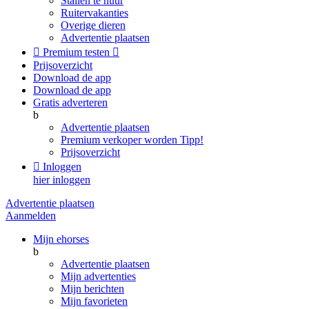
Stallen te huur
Ruitervakanties
Overige dieren
Advertentie plaatsen

Premium testen

Prijsoverzicht
Download de app
Download de app
Gratis adverteren
b
Advertentie plaatsen
Premium verkoper worden
Tipp!
Prijsoverzicht

Inloggen
hier inloggen
Advertentie plaatsen
Aanmelden
Mijn ehorses
b
Advertentie plaatsen
Mijn advertenties
Mijn berichten
Mijn favorieten