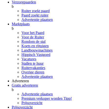
Verzorgpaarden
b
Ruiter zoekt paard
Paard zoekt ruiter
Advertentie plaatsen
Marktplaats
b
Voor het Paard
Voor de Ruiter
Rondom de stal
Koets en rijtuigen
Landbouwmachines
Hippisch Vastgoed
Vacatures
Stallen te huur
Ruitervakanties
Overige dieren
Advertentie plaatsen
Adverteren
Gratis adverteren
b
Advertentie plaatsen
Premium verkoper worden
Tipp!
Prijsoverzicht
Prijsoverzicht