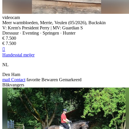
videocam
Meer warmbloeden, Merrie, Veulen (05/2026), Buckskin
V: Krem's President Perry | MV: Guardian S
Dressuur · Eventing · Springen · Hunter
€ 7.500
€ 7.500

Handesstal meijer
NL
Den Ham
mail
Contact
favorite
Bewaren
Gemarkeerd
Blikvangers