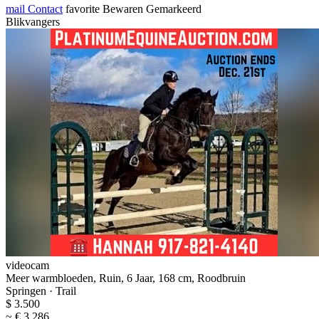
mail
Contact
favorite
Bewaren
Gemarkeerd
Blikvangers
videocam
Meer warmbloeden, Ruin, 6 Jaar, 168 cm, Roodbruin
Springen · Trail
$ 3.500
~ € 3.286