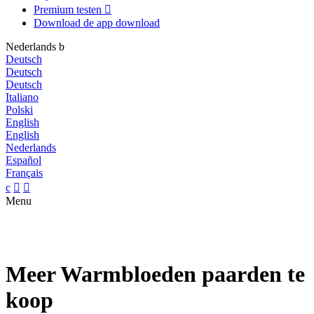
Premium testen

Download de app
download
Nederlands
b
Deutsch
Deutsch
Deutsch
Italiano
Polski
English
English
Nederlands
Español
Français
c


Menu
Meer Warmbloeden paarden te
koop