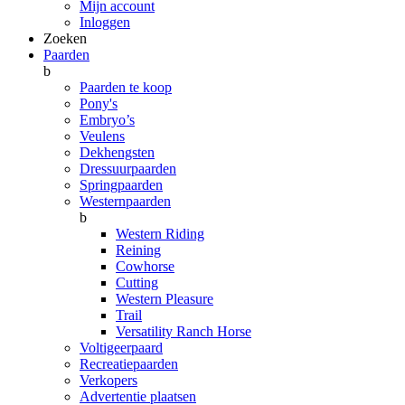
Mijn account
Inloggen
Zoeken
Paarden
b
Paarden te koop
Pony's
Embryo’s
Veulens
Dekhengsten
Dressuurpaarden
Springpaarden
Westernpaarden
b
Western Riding
Reining
Cowhorse
Cutting
Western Pleasure
Trail
Versatility Ranch Horse
Voltigeerpaard
Recreatiepaarden
Verkopers
Advertentie plaatsen