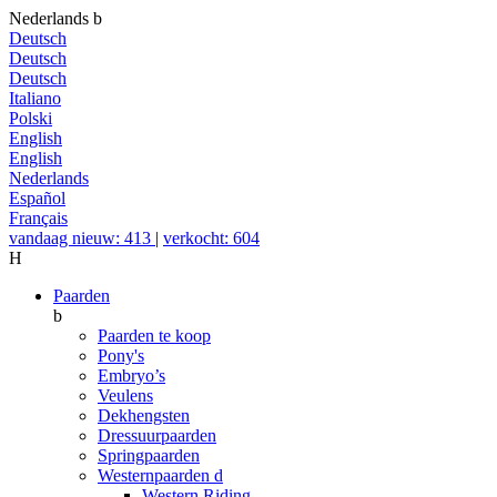
Nederlands
b
Deutsch
Deutsch
Deutsch
Italiano
Polski
English
English
Nederlands
Español
Français
vandaag nieuw: 413
|
verkocht: 604
H
Paarden
b
Paarden te koop
Pony's
Embryo’s
Veulens
Dekhengsten
Dressuurpaarden
Springpaarden
Westernpaarden
d
Western Riding