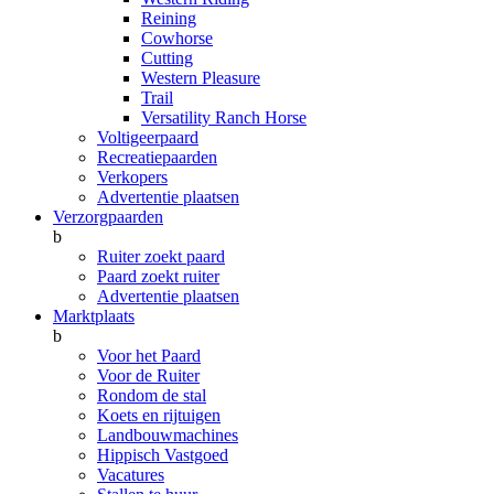
Reining
Cowhorse
Cutting
Western Pleasure
Trail
Versatility Ranch Horse
Voltigeerpaard
Recreatiepaarden
Verkopers
Advertentie plaatsen
Verzorgpaarden
b
Ruiter zoekt paard
Paard zoekt ruiter
Advertentie plaatsen
Marktplaats
b
Voor het Paard
Voor de Ruiter
Rondom de stal
Koets en rijtuigen
Landbouwmachines
Hippisch Vastgoed
Vacatures