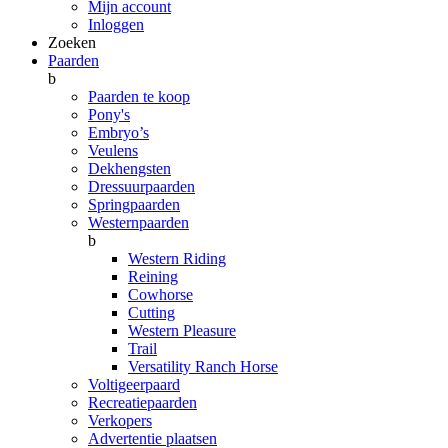
Mijn account
Inloggen
Zoeken
Paarden
b
Paarden te koop
Pony's
Embryo’s
Veulens
Dekhengsten
Dressuurpaarden
Springpaarden
Westernpaarden
b
Western Riding
Reining
Cowhorse
Cutting
Western Pleasure
Trail
Versatility Ranch Horse
Voltigeerpaard
Recreatiepaarden
Verkopers
Advertentie plaatsen