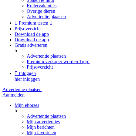
Stallen te huur
Ruitervakanties
Overige dieren
Advertentie plaatsen

Premium testen

Prijsoverzicht
Download de app
Download de app
Gratis adverteren
b
Advertentie plaatsen
Premium verkoper worden
Tipp!
Prijsoverzicht

Inloggen
hier inloggen
Advertentie plaatsen
Aanmelden
Mijn ehorses
b
Advertentie plaatsen
Mijn advertenties
Mijn berichten
Mijn favorieten