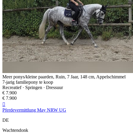
Meer ponys/kleine paarden, Ruin, 7 Jaar, 148 cm, Appelschimmel
7-jarig familiepony te koop
Recreatief · Springen · Dressuur
€ 7.900
€ 7.900

Pferdevermittlung May NRW UG
DE
Wachtendonk