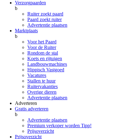
Verzorgpaarden
b
Ruiter zoekt paard
Paard zoekt ruiter
Advertentie plaatsen
Marktplaats
b
Voor het Paard
Voor de Ruiter
Rondom de stal
Koets en rijtuigen
Landbouwmachines
Hippisch Vastgoed
Vacatures
Stallen te huur
Ruitervakanties
Overige dieren
Advertentie plaatsen
Adverteren
Gratis adverteren
b
Advertentie plaatsen
Premium verkoper worden
Tipp!
Prijsoverzicht
Prijsoverzicht