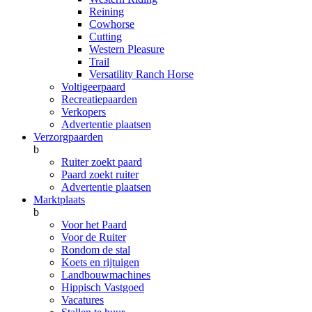
Reining
Cowhorse
Cutting
Western Pleasure
Trail
Versatility Ranch Horse
Voltigeerpaard
Recreatiepaarden
Verkopers
Advertentie plaatsen
Verzorgpaarden
b
Ruiter zoekt paard
Paard zoekt ruiter
Advertentie plaatsen
Marktplaats
b
Voor het Paard
Voor de Ruiter
Rondom de stal
Koets en rijtuigen
Landbouwmachines
Hippisch Vastgoed
Vacatures