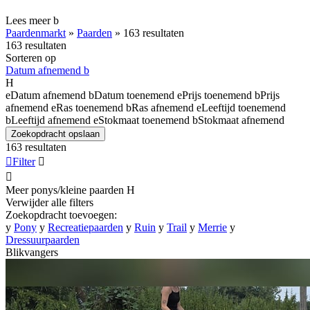
Lees meer
b
Paardenmarkt
»
Paarden
»
163 resultaten
163 resultaten
Sorteren op
Datum afnemend
b
H
e
Datum afnemend
b
Datum toenemend
e
Prijs toenemend
b
Prijs
afnemend
e
Ras toenemend
b
Ras afnemend
e
Leeftijd toenemend
b
Leeftijd afnemend
e
Stokmaat toenemend
b
Stokmaat afnemend
Zoekopdracht opslaan
163 resultaten

Filter


Meer ponys/kleine paarden
H
Verwijder alle filters
Zoekopdracht toevoegen:
y
Pony
y
Recreatiepaarden
y
Ruin
y
Trail
y
Merrie
y
Dressuurpaarden
Blikvangers