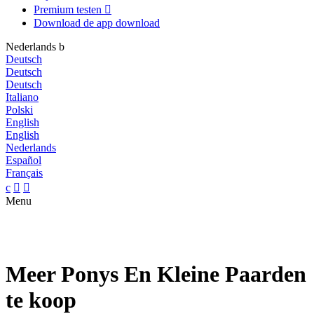
Premium testen

Download de app
download
Nederlands
b
Deutsch
Deutsch
Deutsch
Italiano
Polski
English
English
Nederlands
Español
Français
c


Menu
Meer Ponys En Kleine Paarden
te koop