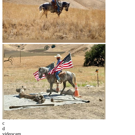
c
d
videocam