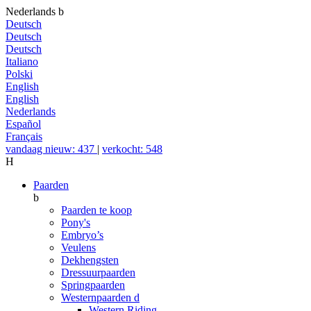
Nederlands
b
Deutsch
Deutsch
Deutsch
Italiano
Polski
English
English
Nederlands
Español
Français
vandaag nieuw: 437
|
verkocht: 548
H
Paarden
b
Paarden te koop
Pony's
Embryo’s
Veulens
Dekhengsten
Dressuurpaarden
Springpaarden
Westernpaarden
d
Western Riding