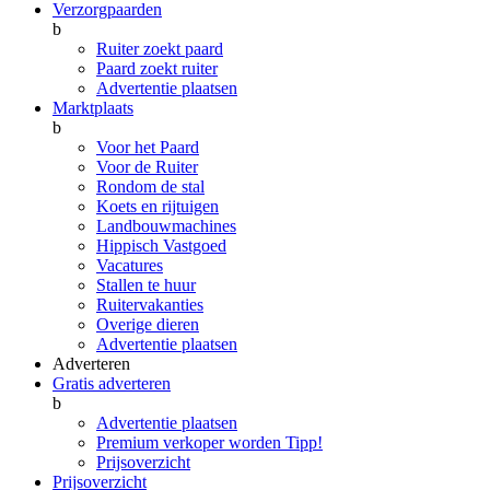
Verzorgpaarden
b
Ruiter zoekt paard
Paard zoekt ruiter
Advertentie plaatsen
Marktplaats
b
Voor het Paard
Voor de Ruiter
Rondom de stal
Koets en rijtuigen
Landbouwmachines
Hippisch Vastgoed
Vacatures
Stallen te huur
Ruitervakanties
Overige dieren
Advertentie plaatsen
Adverteren
Gratis adverteren
b
Advertentie plaatsen
Premium verkoper worden
Tipp!
Prijsoverzicht
Prijsoverzicht