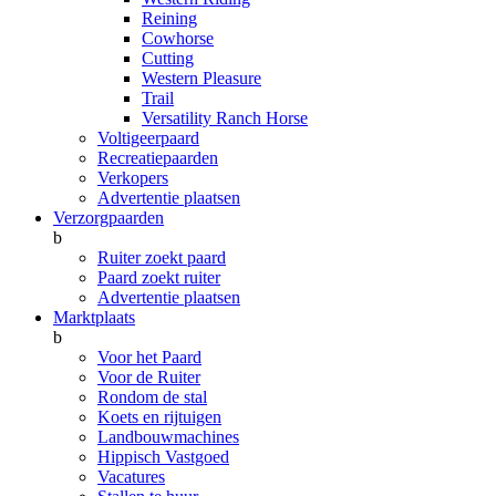
Reining
Cowhorse
Cutting
Western Pleasure
Trail
Versatility Ranch Horse
Voltigeerpaard
Recreatiepaarden
Verkopers
Advertentie plaatsen
Verzorgpaarden
b
Ruiter zoekt paard
Paard zoekt ruiter
Advertentie plaatsen
Marktplaats
b
Voor het Paard
Voor de Ruiter
Rondom de stal
Koets en rijtuigen
Landbouwmachines
Hippisch Vastgoed
Vacatures