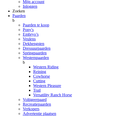
Mijn account
Inloggen
Zoeken
Paarden
b
Paarden te koop
Pony's
Embryo’s
Veulens
Dekhengsten
Dressuurpaarden
Springpaarden
Westernpaarden
b
Western Riding
Reining
Cowhorse
Cutting
Western Pleasure
Trail
Versatility Ranch Horse
Voltigeerpaard
Recreatiepaarden
Verkopers
Advertentie plaatsen