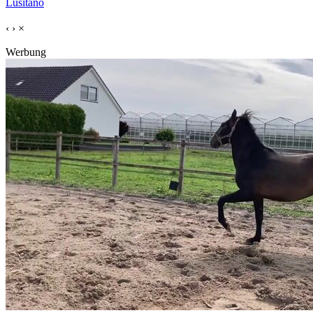
Lusitano
‹
›
×
Werbung