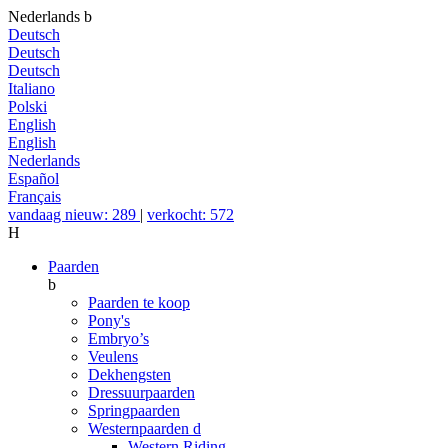
Nederlands
b
Deutsch
Deutsch
Deutsch
Italiano
Polski
English
English
Nederlands
Español
Français
vandaag nieuw: 289
|
verkocht: 572
H
Paarden
b
Paarden te koop
Pony's
Embryo’s
Veulens
Dekhengsten
Dressuurpaarden
Springpaarden
Westernpaarden
d
Western Riding