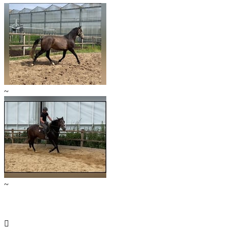
~
~
