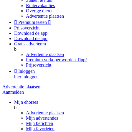
Stallen te huur
Ruitervakanties
Overige dieren
Advertentie plaatsen

Premium testen

Prijsoverzicht
Download de app
Download de app
Gratis adverteren
b
Advertentie plaatsen
Premium verkoper worden
Tipp!
Prijsoverzicht

Inloggen
hier inloggen
Advertentie plaatsen
Aanmelden
Mijn ehorses
b
Advertentie plaatsen
Mijn advertenties
Mijn berichten
Mijn favorieten