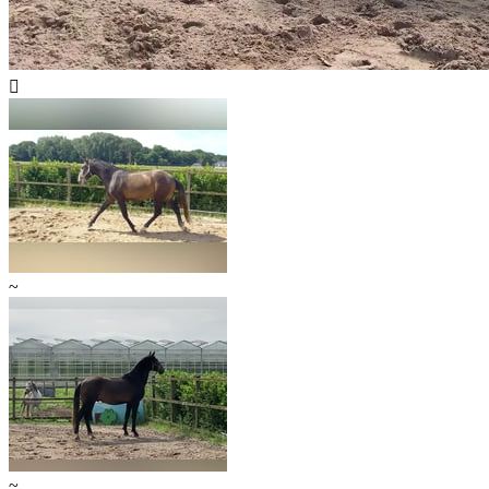

~
~