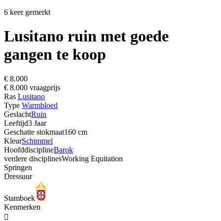
6 keer gemerkt
Lusitano ruin met goede
gangen te koop
€ 8.000
€ 8.000 vraagprijs
Ras
Lusitano
Type
Warmbloed
Geslacht
Ruin
Leeftijd
3 Jaar
Geschatte stokmaat
160 cm
Kleur
Schimmel
Hoofddiscipline
Barok
verdere disciplines
Working Equitation
Springen
Dressuur
Stamboek
Kenmerken
