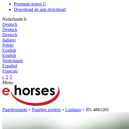
Premium testen

Download de app
download
Nederlands
b
Deutsch
Deutsch
Deutsch
Italiano
Polski
English
English
Nederlands
Español
Français
c


Menu
Paardenmarkt
»
Paarden zoeken
»
Lusitano
» ID: 4861261