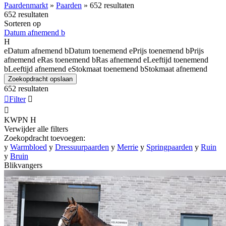
Paardenmarkt
»
Paarden
»
652 resultaten
652 resultaten
Sorteren op
Datum afnemend
b
H
e
Datum afnemend
b
Datum toenemend
e
Prijs toenemend
b
Prijs
afnemend
e
Ras toenemend
b
Ras afnemend
e
Leeftijd toenemend
b
Leeftijd afnemend
e
Stokmaat toenemend
b
Stokmaat afnemend
Zoekopdracht opslaan
652 resultaten

Filter


KWPN
H
Verwijder alle filters
Zoekopdracht toevoegen:
y
Warmbloed
y
Dressuurpaarden
y
Merrie
y
Springpaarden
y
Ruin
y
Bruin
Blikvangers