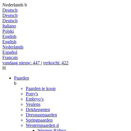
Nederlands
b
Deutsch
Deutsch
Deutsch
Italiano
Polski
English
English
Nederlands
Español
Français
vandaag nieuw: 447
|
verkocht: 422
H
Paarden
b
Paarden te koop
Pony's
Embryo’s
Veulens
Dekhengsten
Dressuurpaarden
Springpaarden
Westernpaarden
d
Western Riding