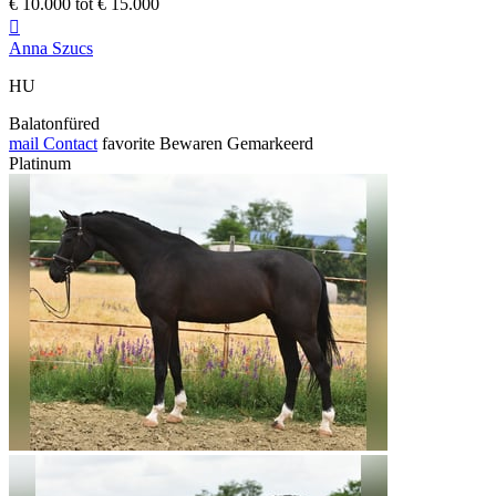
€ 10.000 tot € 15.000

Anna Szucs
HU
Balatonfüred
mail
Contact
favorite
Bewaren
Gemarkeerd
Platinum