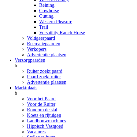
Reining
Cowhorse
Cutting
Western Pleasure
Trail
Versatility Ranch Horse
Voltigeerpaard
Recreatiepaarden
Verkopers
Advertentie plaatsen
Verzorgpaarden
b
Ruiter zoekt paard
Paard zoekt ruiter
Advertentie plaatsen
Marktplaats
b
Voor het Paard
Voor de Ruiter
Rondom de stal
Koets en rijtuigen
Landbouwmachines
Hippisch Vastgoed
Vacatures