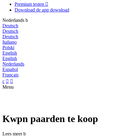
Premium testen

Download de app
download
Nederlands
b
Deutsch
Deutsch
Deutsch
Italiano
Polski
English
English
Nederlands
Español
Français
c


Menu
Kwpn paarden te koop
Lees meer
b