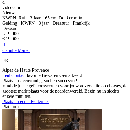
d
videocam
Nieuw
KWPN, Ruin, 3 Jaar, 165 cm, Donkerbruin
Gelding - KWPN - 3 jaar - Dressuur - Frankrijk
Dressuur
€ 19.000
€ 19.000

Camille Martel
FR
Alpes de Haute Provence
mail
Contact
favorite
Bewaren
Gemarkeerd
Plaats nu - eenvoudig, snel en succesvol!
Vind de juiste geïnteresseerden voor jouw advertentie op ehorses, de
grootste marktplaats voor de paardenwereld. Begin nu in slechts
enkele minuten!
Plaats nu een advertentie.
Platinum