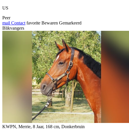
US
Peer
mail
Contact
favorite
Bewaren
Gemarkeerd
Blikvangers
KWPN, Merrie, 8 Jaar, 168 cm, Donkerbruin