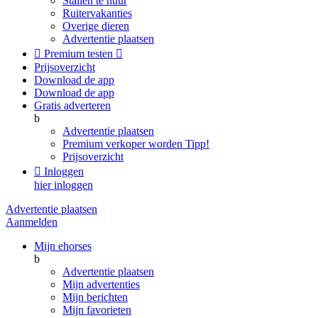
Stallen te huur
Ruitervakanties
Overige dieren
Advertentie plaatsen

Premium testen

Prijsoverzicht
Download de app
Download de app
Gratis adverteren
b
Advertentie plaatsen
Premium verkoper worden
Tipp!
Prijsoverzicht

Inloggen
hier inloggen
Advertentie plaatsen
Aanmelden
Mijn ehorses
b
Advertentie plaatsen
Mijn advertenties
Mijn berichten
Mijn favorieten