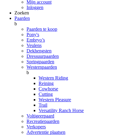
Mijn account
Inloggen
Zoeken
Paarden
b
Paarden te koop
Pony's
Embryo’s
Veulens
Dekhengsten
Dressuurpaarden
Springpaarden
Westernpaarden
b
Western Riding
Reining
Cowhorse
Cutting
Western Pleasure
Trail
Versatility Ranch Horse
Voltigeerpaard
Recreatiepaarden
Verkopers
Advertentie plaatsen