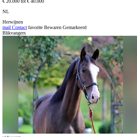
€ 20.000 tot € 40.000
NL
Herwijnen
mail
Contact
favorite
Bewaren
Gemarkeerd
Blikvangers