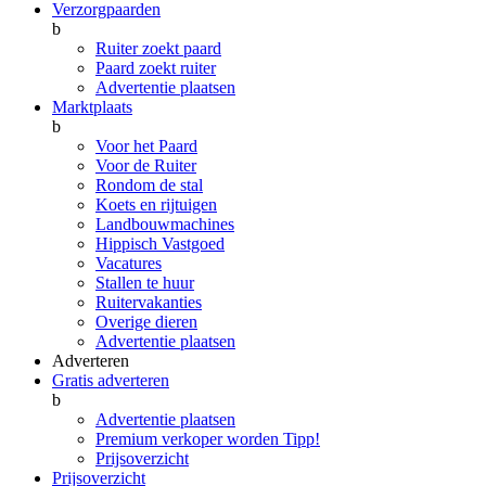
Verzorgpaarden
b
Ruiter zoekt paard
Paard zoekt ruiter
Advertentie plaatsen
Marktplaats
b
Voor het Paard
Voor de Ruiter
Rondom de stal
Koets en rijtuigen
Landbouwmachines
Hippisch Vastgoed
Vacatures
Stallen te huur
Ruitervakanties
Overige dieren
Advertentie plaatsen
Adverteren
Gratis adverteren
b
Advertentie plaatsen
Premium verkoper worden
Tipp!
Prijsoverzicht
Prijsoverzicht