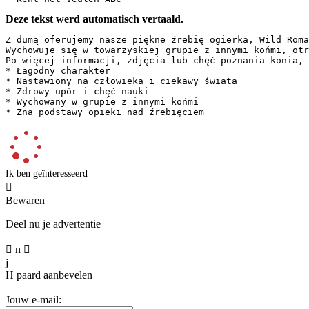
Deze tekst werd automatisch vertaald.
Z dumą oferujemy nasze piękne źrebię ogierka, Wild Roma
Wychowuje się w towarzyskiej grupie z innymi końmi, otr
Po więcej informacji, zdjęcia lub chęć poznania konia, 
* Łagodny charakter  

* Nastawiony na człowieka i ciekawy świata  

* Zdrowy upór i chęć nauki  

* Wychowany w grupie z innymi końmi  

* Zna podstawy opieki nad źrebięciem
Ik ben geïnteresseerd

Bewaren
Deel nu je advertentie

n

j
H
paard aanbevelen
Jouw e-mail: