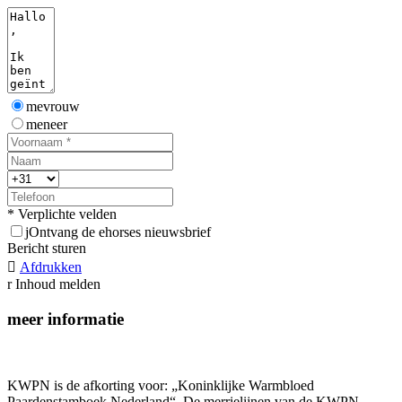
mevrouw
meneer
* Verplichte velden
j
Ontvang de ehorses nieuwsbrief
Bericht sturen

Afdrukken
r
Inhoud melden
meer informatie
KWPN is de afkorting voor: „Koninklijke Warmbloed
Paardenstamboek Nederland“. De merrielijnen van de KWPN