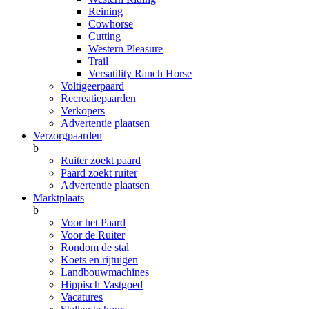
Reining
Cowhorse
Cutting
Western Pleasure
Trail
Versatility Ranch Horse
Voltigeerpaard
Recreatiepaarden
Verkopers
Advertentie plaatsen
Verzorgpaarden
b
Ruiter zoekt paard
Paard zoekt ruiter
Advertentie plaatsen
Marktplaats
b
Voor het Paard
Voor de Ruiter
Rondom de stal
Koets en rijtuigen
Landbouwmachines
Hippisch Vastgoed
Vacatures