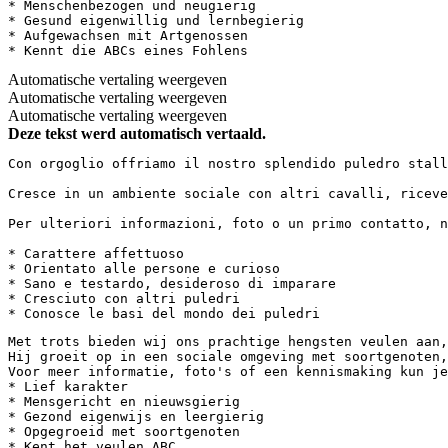
* Menschenbezogen und neugierig  

* Gesund eigenwillig und lernbegierig  

* Aufgewachsen mit Artgenossen  

* Kennt die ABCs eines Fohlens
Automatische vertaling weergeven
Automatische vertaling weergeven
Automatische vertaling weergeven
Deze tekst werd automatisch vertaald.
Con orgoglio offriamo il nostro splendido puledro stall
Cresce in un ambiente sociale con altri cavalli, riceve
Per ulteriori informazioni, foto o un primo contatto, no
* Carattere affettuoso  

* Orientato alle persone e curioso  

* Sano e testardo, desideroso di imparare  

* Cresciuto con altri puledri  

* Conosce le basi del mondo dei puledri
Met trots bieden wij ons prachtige hengsten veulen aan,
Hij groeit op in een sociale omgeving met soortgenoten,
Voor meer informatie, foto's of een kennismaking kun je
* Lief karakter

* Mensgericht en nieuwsgierig

* Gezond eigenwijs en leergierig

* Opgegroeid met soortgenoten

* Kent het veulen ABC