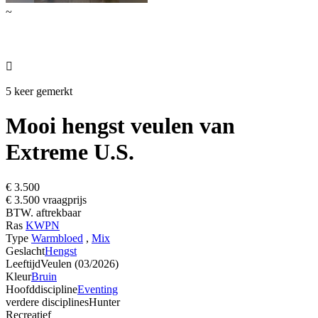
~

5 keer gemerkt
Mooi hengst veulen van
Extreme U.S.
€ 3.500
€ 3.500 vraagprijs
BTW. aftrekbaar
Ras
KWPN
Type
Warmbloed
,
Mix
Geslacht
Hengst
Leeftijd
Veulen (03/2026)
Kleur
Bruin
Hoofddiscipline
Eventing
verdere disciplines
Hunter
Recreatief