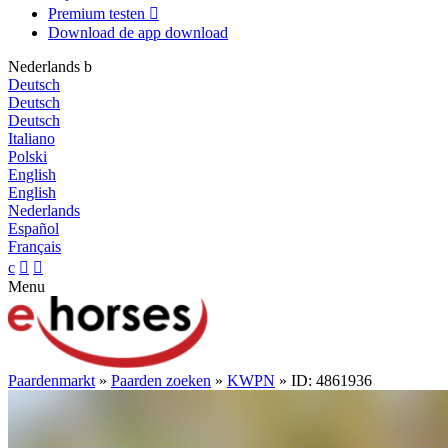
Premium testen

Download de app
download
Nederlands
b
Deutsch
Deutsch
Deutsch
Italiano
Polski
English
English
Nederlands
Español
Français
c


Menu
Paardenmarkt
»
Paarden zoeken
»
KWPN
» ID: 4861936