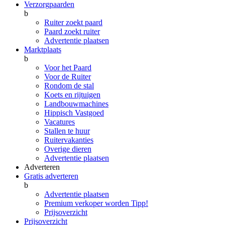
Verzorgpaarden
b
Ruiter zoekt paard
Paard zoekt ruiter
Advertentie plaatsen
Marktplaats
b
Voor het Paard
Voor de Ruiter
Rondom de stal
Koets en rijtuigen
Landbouwmachines
Hippisch Vastgoed
Vacatures
Stallen te huur
Ruitervakanties
Overige dieren
Advertentie plaatsen
Adverteren
Gratis adverteren
b
Advertentie plaatsen
Premium verkoper worden
Tipp!
Prijsoverzicht
Prijsoverzicht