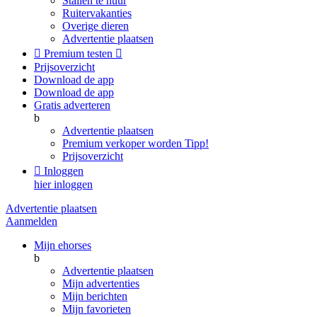
Stallen te huur
Ruitervakanties
Overige dieren
Advertentie plaatsen

Premium testen

Prijsoverzicht
Download de app
Download de app
Gratis adverteren
b
Advertentie plaatsen
Premium verkoper worden
Tipp!
Prijsoverzicht

Inloggen
hier inloggen
Advertentie plaatsen
Aanmelden
Mijn ehorses
b
Advertentie plaatsen
Mijn advertenties
Mijn berichten
Mijn favorieten