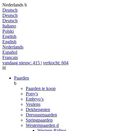
Nederlands
b
Deutsch
Deutsch
Deutsch
Italiano
Polski
English
English
Nederlands
Español
Français
vandaag nieuw: 415
|
verkocht: 604
H
Paarden
b
Paarden te koop
Pony's
Embryo’s
Veulens
Dekhengsten
Dressuurpaarden
Springpaarden
Westernpaarden
d
Western Riding