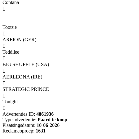
Contana

Tootsie

AREION (GER)

Teddilee

BIG SHUFFLE (USA)

AERLEONA (IRE)

STRATEGIC PRINCE

Tonight

Advertenties ID:
4861936
Type advertentie:
Paard te koop
Plaatsingsdatum:
10-06-2026
Reclameoproep:
1631