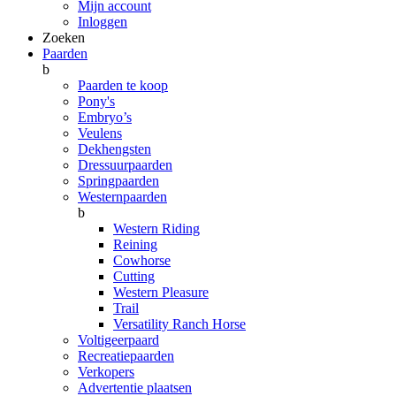
Mijn account
Inloggen
Zoeken
Paarden
b
Paarden te koop
Pony's
Embryo’s
Veulens
Dekhengsten
Dressuurpaarden
Springpaarden
Westernpaarden
b
Western Riding
Reining
Cowhorse
Cutting
Western Pleasure
Trail
Versatility Ranch Horse
Voltigeerpaard
Recreatiepaarden
Verkopers
Advertentie plaatsen