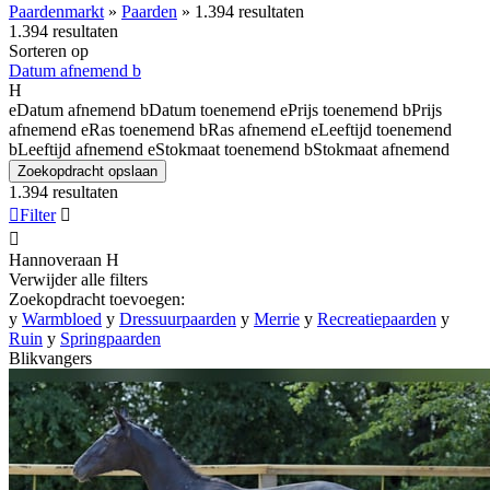
Paardenmarkt
»
Paarden
»
1.394 resultaten
1.394 resultaten
Sorteren op
Datum afnemend
b
H
e
Datum afnemend
b
Datum toenemend
e
Prijs toenemend
b
Prijs
afnemend
e
Ras toenemend
b
Ras afnemend
e
Leeftijd toenemend
b
Leeftijd afnemend
e
Stokmaat toenemend
b
Stokmaat afnemend
Zoekopdracht opslaan
1.394 resultaten

Filter


Hannoveraan
H
Verwijder alle filters
Zoekopdracht toevoegen:
y
Warmbloed
y
Dressuurpaarden
y
Merrie
y
Recreatiepaarden
y
Ruin
y
Springpaarden
Blikvangers