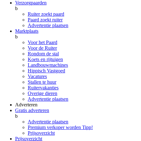
Verzorgpaarden
b
Ruiter zoekt paard
Paard zoekt ruiter
Advertentie plaatsen
Marktplaats
b
Voor het Paard
Voor de Ruiter
Rondom de stal
Koets en rijtuigen
Landbouwmachines
Hippisch Vastgoed
Vacatures
Stallen te huur
Ruitervakanties
Overige dieren
Advertentie plaatsen
Adverteren
Gratis adverteren
b
Advertentie plaatsen
Premium verkoper worden
Tipp!
Prijsoverzicht
Prijsoverzicht