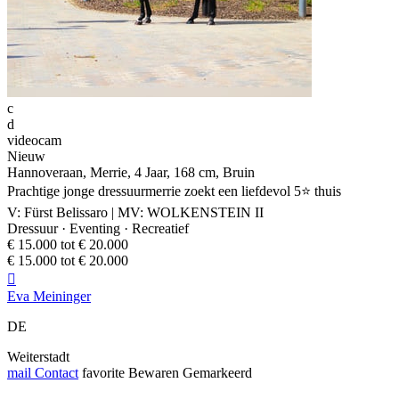
c
d
videocam
Nieuw
Hannoveraan, Merrie, 4 Jaar, 168 cm, Bruin
Prachtige jonge dressuurmerrie zoekt een liefdevol 5⭐️ thuis
V: Fürst Belissaro | MV: WOLKENSTEIN II
Dressuur · Eventing · Recreatief
€ 15.000 tot € 20.000
€ 15.000 tot € 20.000

Eva Meininger
DE
Weiterstadt
mail
Contact
favorite
Bewaren
Gemarkeerd