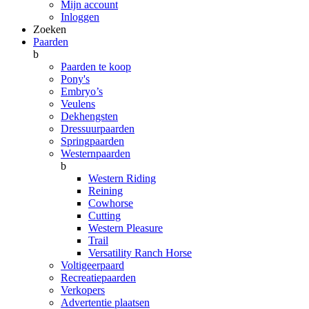
Mijn account
Inloggen
Zoeken
Paarden
b
Paarden te koop
Pony's
Embryo’s
Veulens
Dekhengsten
Dressuurpaarden
Springpaarden
Westernpaarden
b
Western Riding
Reining
Cowhorse
Cutting
Western Pleasure
Trail
Versatility Ranch Horse
Voltigeerpaard
Recreatiepaarden
Verkopers
Advertentie plaatsen