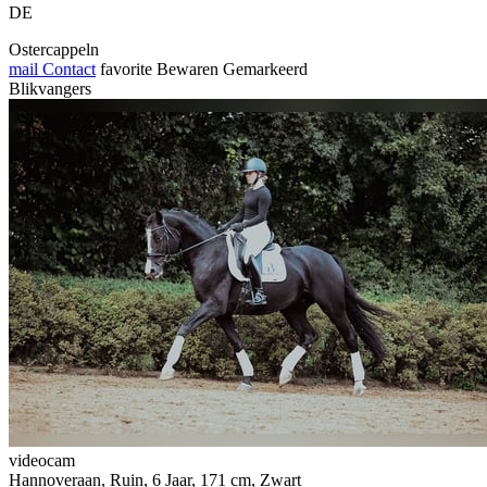
DE
Ostercappeln
mail
Contact
favorite
Bewaren
Gemarkeerd
Blikvangers
videocam
Hannoveraan, Ruin, 6 Jaar, 171 cm, Zwart