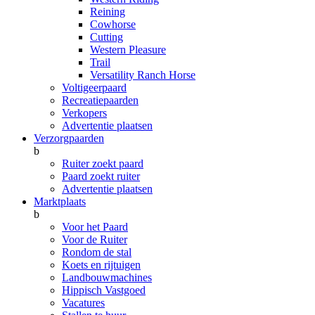
Reining
Cowhorse
Cutting
Western Pleasure
Trail
Versatility Ranch Horse
Voltigeerpaard
Recreatiepaarden
Verkopers
Advertentie plaatsen
Verzorgpaarden
b
Ruiter zoekt paard
Paard zoekt ruiter
Advertentie plaatsen
Marktplaats
b
Voor het Paard
Voor de Ruiter
Rondom de stal
Koets en rijtuigen
Landbouwmachines
Hippisch Vastgoed
Vacatures