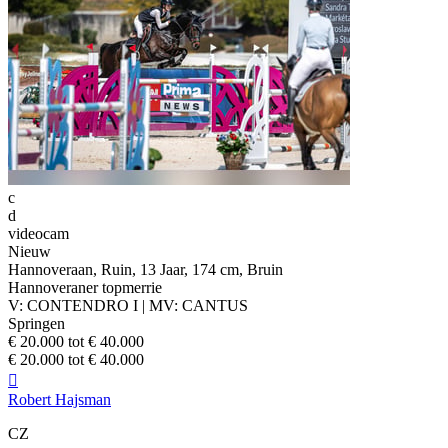
c
d
videocam
Nieuw
Hannoveraan, Ruin, 13 Jaar, 174 cm, Bruin
Hannoveraner topmerrie
V: CONTENDRO I | MV: CANTUS
Springen
€ 20.000 tot € 40.000
€ 20.000 tot € 40.000

Robert Hajsman
CZ