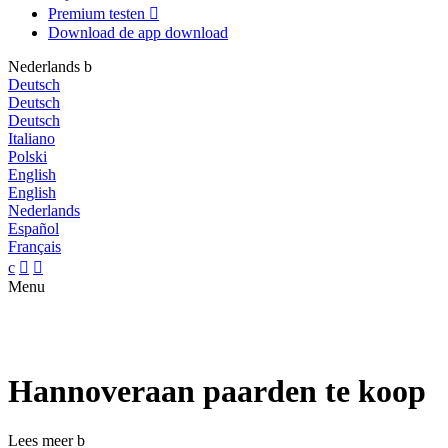
Premium testen

Download de app
download
Nederlands
b
Deutsch
Deutsch
Deutsch
Italiano
Polski
English
English
Nederlands
Español
Français
c


Menu
Hannoveraan paarden te koop
Lees meer
b