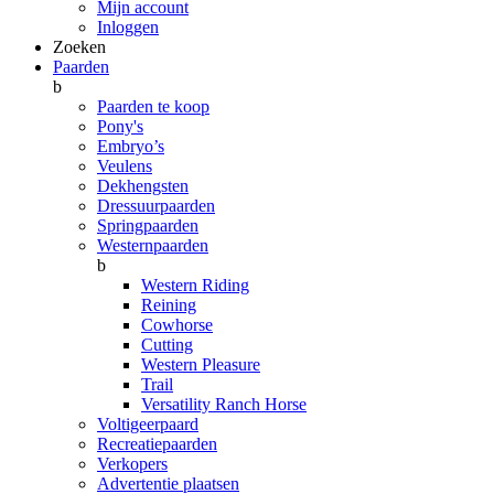
Mijn account
Inloggen
Zoeken
Paarden
b
Paarden te koop
Pony's
Embryo’s
Veulens
Dekhengsten
Dressuurpaarden
Springpaarden
Westernpaarden
b
Western Riding
Reining
Cowhorse
Cutting
Western Pleasure
Trail
Versatility Ranch Horse
Voltigeerpaard
Recreatiepaarden
Verkopers
Advertentie plaatsen