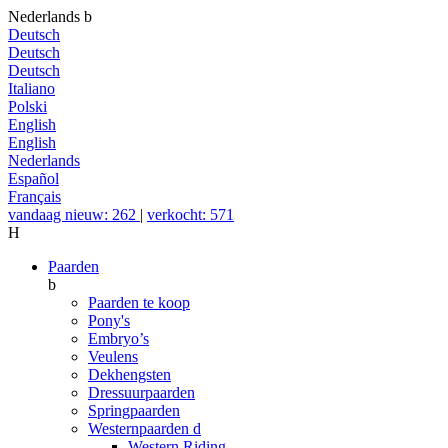
Nederlands
b
Deutsch
Deutsch
Deutsch
Italiano
Polski
English
English
Nederlands
Español
Français
vandaag nieuw: 262
|
verkocht: 571
H
Paarden
b
Paarden te koop
Pony's
Embryo’s
Veulens
Dekhengsten
Dressuurpaarden
Springpaarden
Westernpaarden
d
Western Riding