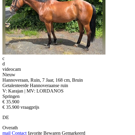
c
d
videocam
Nieuw
Hannoveraan, Ruin, 7 Jaar, 168 cm, Bruin
Getalenteerde Hannoveraanse ruin
V: Karajan | MV: LORDANOS
Springen
€ 35.900
€ 35.900 vraagprijs
DE
Overath
mail
Contact
favorite
Bewaren
Gemarkeerd