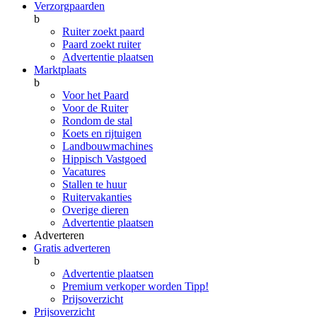
Verzorgpaarden
b
Ruiter zoekt paard
Paard zoekt ruiter
Advertentie plaatsen
Marktplaats
b
Voor het Paard
Voor de Ruiter
Rondom de stal
Koets en rijtuigen
Landbouwmachines
Hippisch Vastgoed
Vacatures
Stallen te huur
Ruitervakanties
Overige dieren
Advertentie plaatsen
Adverteren
Gratis adverteren
b
Advertentie plaatsen
Premium verkoper worden
Tipp!
Prijsoverzicht
Prijsoverzicht