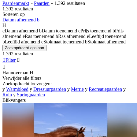
Paardenmarkt
»
Paarden
»
1.392 resultaten
1.392 resultaten
Sorteren op
Datum afnemend
b
H
e
Datum afnemend
b
Datum toenemend
e
Prijs toenemend
b
Prijs
afnemend
e
Ras toenemend
b
Ras afnemend
e
Leeftijd toenemend
b
Leeftijd afnemend
e
Stokmaat toenemend
b
Stokmaat afnemend
Zoekopdracht opslaan
1.392 resultaten

Filter


Hannoveraan
H
Verwijder alle filters
Zoekopdracht toevoegen:
y
Warmbloed
y
Dressuurpaarden
y
Merrie
y
Recreatiepaarden
y
Ruin
y
Springpaarden
Blikvangers