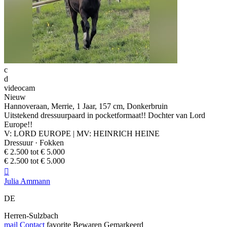
c
d
videocam
Nieuw
Hannoveraan, Merrie, 1 Jaar, 157 cm, Donkerbruin
Uitstekend dressuurpaard in pocketformaat!! Dochter van Lord
Europe!!
V: LORD EUROPE | MV: HEINRICH HEINE
Dressuur · Fokken
€ 2.500 tot € 5.000
€ 2.500 tot € 5.000

Julia Ammann
DE
Herren-Sulzbach
mail
Contact
favorite
Bewaren
Gemarkeerd