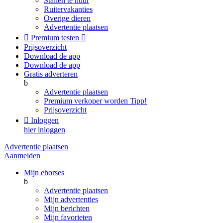
Stallen te huur
Ruitervakanties
Overige dieren
Advertentie plaatsen

Premium testen

Prijsoverzicht
Download de app
Download de app
Gratis adverteren
b
Advertentie plaatsen
Premium verkoper worden
Tipp!
Prijsoverzicht

Inloggen
hier inloggen
Advertentie plaatsen
Aanmelden
Mijn ehorses
b
Advertentie plaatsen
Mijn advertenties
Mijn berichten
Mijn favorieten