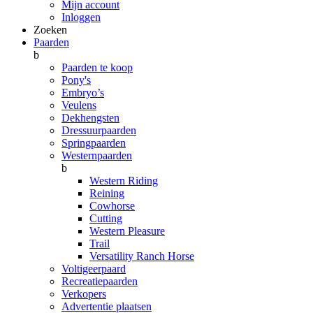
Mijn account
Inloggen
Zoeken
Paarden
b
Paarden te koop
Pony's
Embryo’s
Veulens
Dekhengsten
Dressuurpaarden
Springpaarden
Westernpaarden
b
Western Riding
Reining
Cowhorse
Cutting
Western Pleasure
Trail
Versatility Ranch Horse
Voltigeerpaard
Recreatiepaarden
Verkopers
Advertentie plaatsen