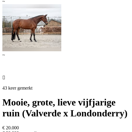
~
~

43 keer gemerkt
Mooie, grote, lieve vijfjarige
ruin (Valverde x Londonderry)
€ 20.000