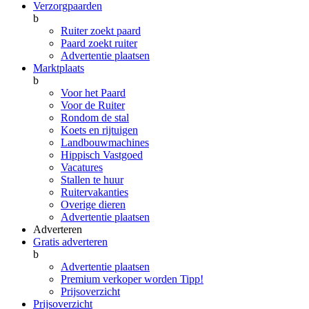
Verzorgpaarden
b
Ruiter zoekt paard
Paard zoekt ruiter
Advertentie plaatsen
Marktplaats
b
Voor het Paard
Voor de Ruiter
Rondom de stal
Koets en rijtuigen
Landbouwmachines
Hippisch Vastgoed
Vacatures
Stallen te huur
Ruitervakanties
Overige dieren
Advertentie plaatsen
Adverteren
Gratis adverteren
b
Advertentie plaatsen
Premium verkoper worden
Tipp!
Prijsoverzicht
Prijsoverzicht