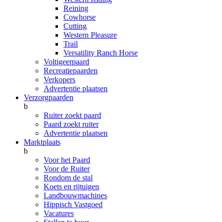
Reining
Cowhorse
Cutting
Western Pleasure
Trail
Versatility Ranch Horse
Voltigeerpaard
Recreatiepaarden
Verkopers
Advertentie plaatsen
Verzorgpaarden
b
Ruiter zoekt paard
Paard zoekt ruiter
Advertentie plaatsen
Marktplaats
b
Voor het Paard
Voor de Ruiter
Rondom de stal
Koets en rijtuigen
Landbouwmachines
Hippisch Vastgoed
Vacatures