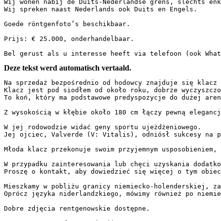
Wij wonen nabij de Duits-Nederlandse grens, slechts enke
Wij spreken naast Nederlands ook Duits en Engels.  

Goede röntgenfoto’s beschikbaar.  

Prijs: € 25.000, onderhandelbaar.  

Bel gerust als u interesse heeft via telefoon (ook What
Deze tekst werd automatisch vertaald.
Na sprzedaż bezpośrednio od hodowcy znajduje się klacz 
Klacz jest pod siodłem od około roku, dobrze wyczyszczo
To koń, który ma podstawowe predyspozycje do dużej areny.
Z wysokością w kłębie około 180 cm łączy pewną elegancj
W jej rodowodzie widać geny sportu ujeżdżeniowego.  

Jej ojciec, Valverde (V: Vitalis), odniósł sukcesy na p
Młoda klacz przekonuje swoim przyjemnym usposobieniem, 
W przypadku zainteresowania lub chęci uzyskania dodatko
Proszę o kontakt, aby dowiedzieć się więcej o tym obiecuj
Mieszkamy w pobliżu granicy niemiecko-holenderskiej, zal
Oprócz języka niderlandzkiego, mówimy również po niemieck
Dobre zdjęcia rentgenowskie dostępne.  
