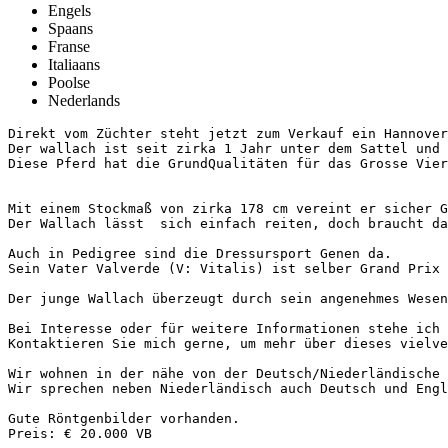
Engels
Spaans
Franse
Italiaans
Poolse
Nederlands
Direkt vom Züchter steht jetzt zum Verkauf ein Hannovera
Der wallach ist seit zirka 1 Jahr unter dem Sattel und 
Diese Pferd hat die GrundQualitäten für das Grosse Vierec
Mit einem Stockmaß von zirka 178 cm vereint er sicher G
Der Wallach lässt  sich einfach reiten, doch braucht das
Auch in Pedigree sind die Dressursport Genen da. 

Sein Vater Valverde (V: Vitalis) ist selber Grand Prix  
Der junge Wallach überzeugt durch sein angenehmes Wesen
Bei Interesse oder für weitere Informationen stehe ich 
Kontaktieren Sie mich gerne, um mehr über dieses vielver
Wir wohnen in der nähe von der Deutsch/Niederländische 
Wir sprechen neben Niederländisch auch Deutsch und Englis
Gute Röntgenbilder vorhanden.

Preis: € 20.000 VB
