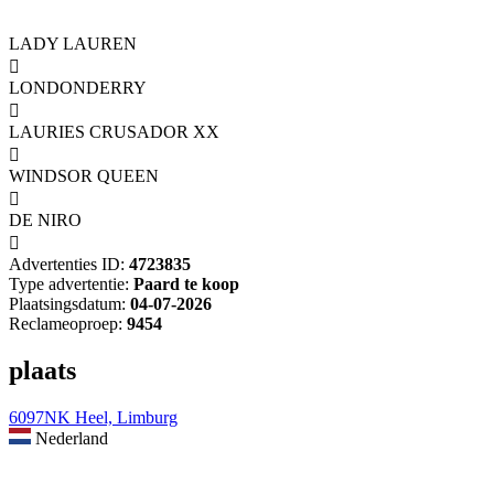
LADY LAUREN

LONDONDERRY

LAURIES CRUSADOR XX

WINDSOR QUEEN

DE NIRO

Advertenties ID:
4723835
Type advertentie:
Paard te koop
Plaatsingsdatum:
04-07-2026
Reclameoproep:
9454
plaats
6097NK Heel, Limburg
Nederland