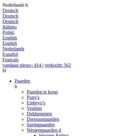
Nederlands
b
Deutsch
Deutsch
Deutsch
Italiano
Polski
English
English
Nederlands
Español
Français
vandaag nieuw: 414
|
verkocht: 562
H
Paarden
b
Paarden te koop
Pony's
Embryo’s
Veulens
Dekhengsten
Dressuurpaarden
Springpaarden
Westernpaarden
d
Western Riding