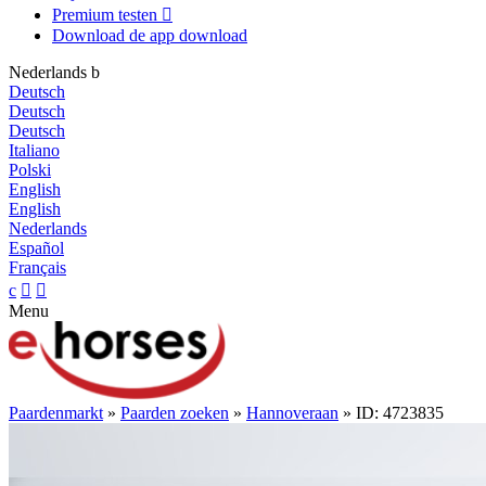
Premium testen

Download de app
download
Nederlands
b
Deutsch
Deutsch
Deutsch
Italiano
Polski
English
English
Nederlands
Español
Français
c


Menu
Paardenmarkt
»
Paarden zoeken
»
Hannoveraan
» ID: 4723835