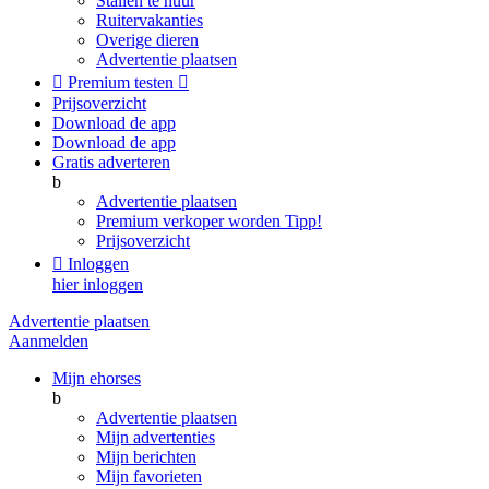
Stallen te huur
Ruitervakanties
Overige dieren
Advertentie plaatsen

Premium testen

Prijsoverzicht
Download de app
Download de app
Gratis adverteren
b
Advertentie plaatsen
Premium verkoper worden
Tipp!
Prijsoverzicht

Inloggen
hier inloggen
Advertentie plaatsen
Aanmelden
Mijn ehorses
b
Advertentie plaatsen
Mijn advertenties
Mijn berichten
Mijn favorieten