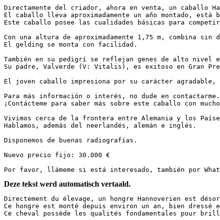
Directamente del criador, ahora en venta, un caballo Ha
El caballo lleva aproximadamente un año montado, está b
Este caballo posee las cualidades básicas para competir e
Con una altura de aproximadamente 1,75 m, combina sin d
El gelding se monta con facilidad.  

También en su pedigrí se reflejan genes de alto nivel en
Su padre, Valverde (V: Vitalis), es exitoso en Gran Prem
El joven caballo impresiona por su carácter agradable, 
Para más información o interés, no dude en contactarme.
¡Contácteme para saber más sobre este caballo con mucho p
Vivimos cerca de la frontera entre Alemania y los Paíse
Hablamos, además del neerlandés, alemán e inglés.  

Disponemos de buenas radiografías.  

Nuevo precio fijo: 30.000 €  

Por favor, llámeme si está interesado, también por What
Deze tekst werd automatisch vertaald.
Directement du élevage, un hongre Hannoverien est désor
Ce hongre est monté depuis environ un an, bien dressé e
Ce cheval possède les qualités fondamentales pour briller