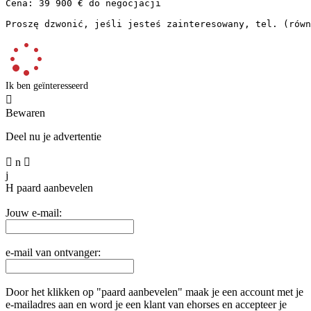
Cena: 39 900 € do negocjacji  

Proszę dzwonić, jeśli jesteś zainteresowany, tel. (równ
Ik ben geïnteresseerd

Bewaren
Deel nu je advertentie

n

j
H
paard aanbevelen
Jouw e-mail:
e-mail van ontvanger:
Door het klikken op "paard aanbevelen" maak je een account met je
e-mailadres aan en word je een klant van ehorses en accepteer je