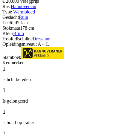
€ 20.000 vraagprijs
Ras
Hannoveraan
Type
Warmbloed
Geslacht
Ruin
Leeftijd
5 Jaar
Stokmaat
178 cm
Kleur
Bruin
Hoofddiscipline
Dressuur
Opleidingsniveau: A ~ L
Stamboek
Kenmerken

is licht bereden

Is gelongeerd

is braaf op trailer
