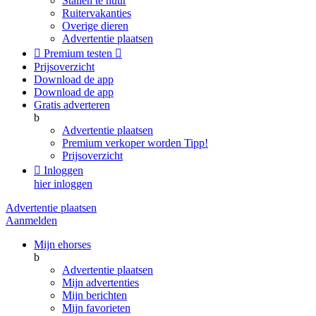
Stallen te huur
Ruitervakanties
Overige dieren
Advertentie plaatsen

Premium testen

Prijsoverzicht
Download de app
Download de app
Gratis adverteren
b
Advertentie plaatsen
Premium verkoper worden
Tipp!
Prijsoverzicht

Inloggen
hier inloggen
Advertentie plaatsen
Aanmelden
Mijn ehorses
b
Advertentie plaatsen
Mijn advertenties
Mijn berichten
Mijn favorieten