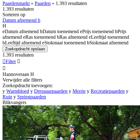
Paardenmarkt
»
Paarden
»
1.393 resultaten
1.393 resultaten
Sorteren op
Datum afnemend
b
H
e
Datum afnemend
b
Datum toenemend
e
Prijs toenemend
b
Prijs
afnemend
e
Ras toenemend
b
Ras afnemend
e
Leeftijd toenemend
b
Leeftijd afnemend
e
Stokmaat toenemend
b
Stokmaat afnemend
Zoekopdracht opslaan
1.393 resultaten

Filter


Hannoveraan
H
Verwijder alle filters
Zoekopdracht toevoegen:
y
Warmbloed
y
Dressuurpaarden
y
Merrie
y
Recreatiepaarden
y
Ruin
y
Springpaarden
Blikvangers