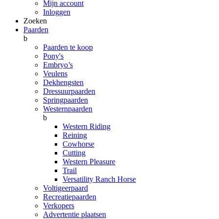
Mijn account
Inloggen
Zoeken
Paarden
b
Paarden te koop
Pony's
Embryo’s
Veulens
Dekhengsten
Dressuurpaarden
Springpaarden
Westernpaarden
b
Western Riding
Reining
Cowhorse
Cutting
Western Pleasure
Trail
Versatility Ranch Horse
Voltigeerpaard
Recreatiepaarden
Verkopers
Advertentie plaatsen