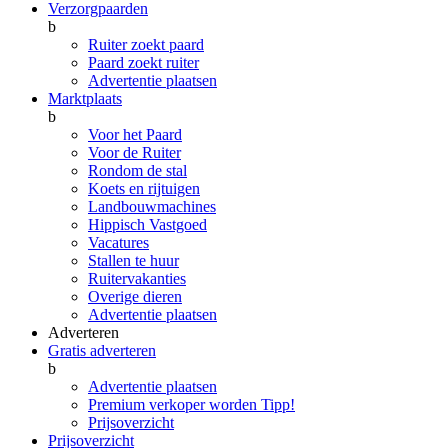
Verzorgpaarden
b
Ruiter zoekt paard
Paard zoekt ruiter
Advertentie plaatsen
Marktplaats
b
Voor het Paard
Voor de Ruiter
Rondom de stal
Koets en rijtuigen
Landbouwmachines
Hippisch Vastgoed
Vacatures
Stallen te huur
Ruitervakanties
Overige dieren
Advertentie plaatsen
Adverteren
Gratis adverteren
b
Advertentie plaatsen
Premium verkoper worden
Tipp!
Prijsoverzicht
Prijsoverzicht