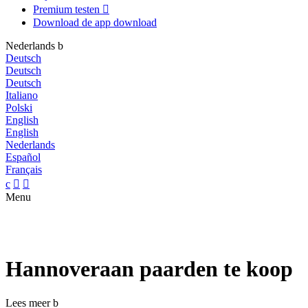
Premium testen

Download de app
download
Nederlands
b
Deutsch
Deutsch
Deutsch
Italiano
Polski
English
English
Nederlands
Español
Français
c


Menu
Hannoveraan paarden te koop
Lees meer
b