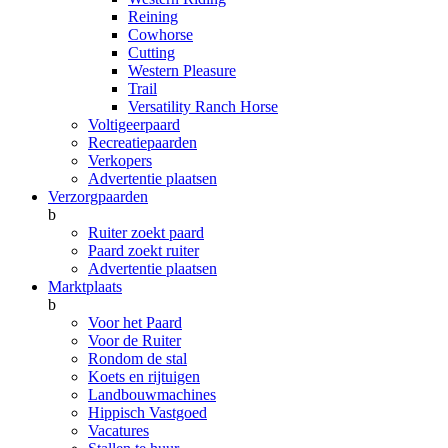
Reining
Cowhorse
Cutting
Western Pleasure
Trail
Versatility Ranch Horse
Voltigeerpaard
Recreatiepaarden
Verkopers
Advertentie plaatsen
Verzorgpaarden
b
Ruiter zoekt paard
Paard zoekt ruiter
Advertentie plaatsen
Marktplaats
b
Voor het Paard
Voor de Ruiter
Rondom de stal
Koets en rijtuigen
Landbouwmachines
Hippisch Vastgoed
Vacatures