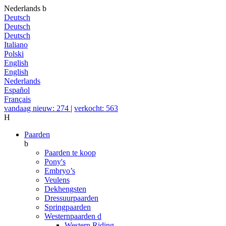
Nederlands
b
Deutsch
Deutsch
Deutsch
Italiano
Polski
English
English
Nederlands
Español
Français
vandaag nieuw: 274
|
verkocht: 563
H
Paarden
b
Paarden te koop
Pony's
Embryo’s
Veulens
Dekhengsten
Dressuurpaarden
Springpaarden
Westernpaarden
d
Western Riding