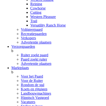
Reining
Cowhorse
Cutting
Western Pleasure
Trail
Versatility Ranch Horse
Voltigeerpaard
Recreatiepaarden
Verkopers
Advertentie plaatsen
Verzorgpaarden
b
Ruiter zoekt paard
Paard zoekt ruiter
Advertentie plaatsen
Marktplaats
b
Voor het Paard
Voor de Ruiter
Rondom de stal
Koets en rijtuigen
Landbouwmachines
Hippisch Vastgoed
Vacatures