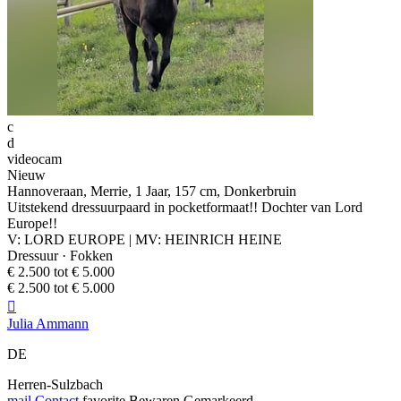
c
d
videocam
Nieuw
Hannoveraan, Merrie, 1 Jaar, 157 cm, Donkerbruin
Uitstekend dressuurpaard in pocketformaat!! Dochter van Lord
Europe!!
V: LORD EUROPE | MV: HEINRICH HEINE
Dressuur · Fokken
€ 2.500 tot € 5.000
€ 2.500 tot € 5.000

Julia Ammann
DE
Herren-Sulzbach
mail
Contact
favorite
Bewaren
Gemarkeerd