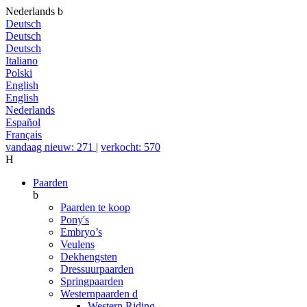
Nederlands
b
Deutsch
Deutsch
Deutsch
Italiano
Polski
English
English
Nederlands
Español
Français
vandaag nieuw: 271
|
verkocht: 570
H
Paarden
b
Paarden te koop
Pony's
Embryo’s
Veulens
Dekhengsten
Dressuurpaarden
Springpaarden
Westernpaarden
d
Western Riding