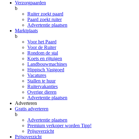
Verzorgpaarden
b
Ruiter zoekt paard
Paard zoekt ruiter
Advertentie plaatsen
Marktplaats
b
Voor het Paard
Voor de Ruiter
Rondom de stal
Koets en rijtuigen
Landbouwmachines
Hippisch Vastgoed
Vacatures
Stallen te huur
Ruitervakanties
Overige dieren
Advertentie plaatsen
Adverteren
Gratis adverteren
b
Advertentie plaatsen
Premium verkoper worden
Tipp!
Prijsoverzicht
Prijsoverzicht