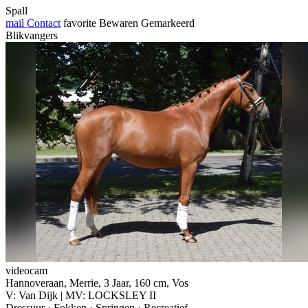
Spall
mail
Contact
favorite
Bewaren
Gemarkeerd
Blikvangers
videocam
Hannoveraan, Merrie, 3 Jaar, 160 cm, Vos
V: Van Dijk | MV: LOCKSLEY II
Dressuur · Fokken · Springen · Recreatief