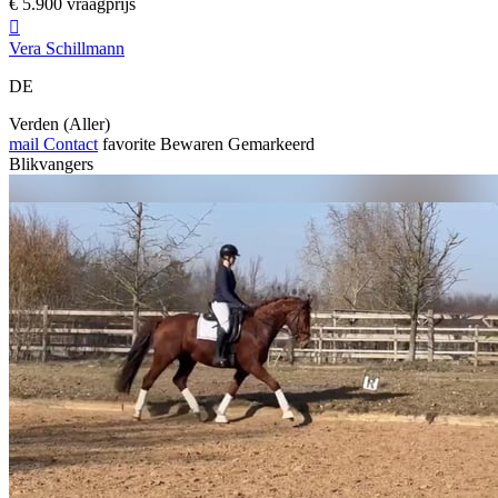
€ 5.900 vraagprijs

Vera Schillmann
DE
Verden (Aller)
mail
Contact
favorite
Bewaren
Gemarkeerd
Blikvangers