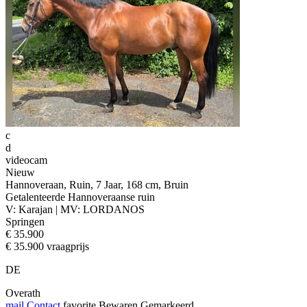
c
d
videocam
Nieuw
Hannoveraan, Ruin, 7 Jaar, 168 cm, Bruin
Getalenteerde Hannoveraanse ruin
V: Karajan | MV: LORDANOS
Springen
€ 35.900
€ 35.900 vraagprijs
DE
Overath
mail
Contact
favorite
Bewaren
Gemarkeerd