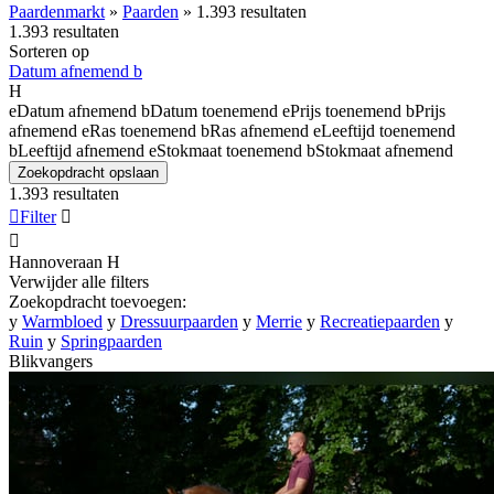
Paardenmarkt
»
Paarden
»
1.393 resultaten
1.393 resultaten
Sorteren op
Datum afnemend
b
H
e
Datum afnemend
b
Datum toenemend
e
Prijs toenemend
b
Prijs
afnemend
e
Ras toenemend
b
Ras afnemend
e
Leeftijd toenemend
b
Leeftijd afnemend
e
Stokmaat toenemend
b
Stokmaat afnemend
Zoekopdracht opslaan
1.393 resultaten

Filter


Hannoveraan
H
Verwijder alle filters
Zoekopdracht toevoegen:
y
Warmbloed
y
Dressuurpaarden
y
Merrie
y
Recreatiepaarden
y
Ruin
y
Springpaarden
Blikvangers