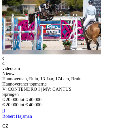
c
d
videocam
Nieuw
Hannoveraan, Ruin, 13 Jaar, 174 cm, Bruin
Hannoveraner topmerrie
V: CONTENDRO I | MV: CANTUS
Springen
€ 20.000 tot € 40.000
€ 20.000 tot € 40.000

Robert Hajsman
CZ