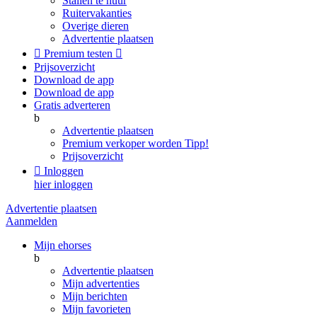
Stallen te huur
Ruitervakanties
Overige dieren
Advertentie plaatsen

Premium testen

Prijsoverzicht
Download de app
Download de app
Gratis adverteren
b
Advertentie plaatsen
Premium verkoper worden
Tipp!
Prijsoverzicht

Inloggen
hier inloggen
Advertentie plaatsen
Aanmelden
Mijn ehorses
b
Advertentie plaatsen
Mijn advertenties
Mijn berichten
Mijn favorieten