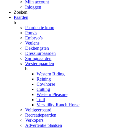
Mijn account
Inloggen
Zoeken
Paarden
b
Paarden te koop
Pony's
Embryo’s
Veulens
Dekhengsten
Dressuurpaarden
Springpaarden
Westernpaarden
b
Western Riding
Reining
Cowhorse
Cutting
Western Pleasure
Trail
Versatility Ranch Horse
Voltigeerpaard
Recreatiepaarden
Verkopers
Advertentie plaatsen