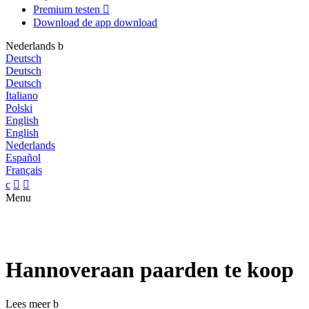
Premium testen

Download de app
download
Nederlands
b
Deutsch
Deutsch
Deutsch
Italiano
Polski
English
English
Nederlands
Español
Français
c


Menu
Hannoveraan paarden te koop
Lees meer
b