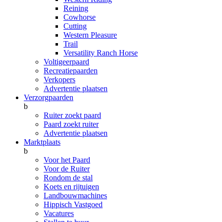
Reining
Cowhorse
Cutting
Western Pleasure
Trail
Versatility Ranch Horse
Voltigeerpaard
Recreatiepaarden
Verkopers
Advertentie plaatsen
Verzorgpaarden
b
Ruiter zoekt paard
Paard zoekt ruiter
Advertentie plaatsen
Marktplaats
b
Voor het Paard
Voor de Ruiter
Rondom de stal
Koets en rijtuigen
Landbouwmachines
Hippisch Vastgoed
Vacatures