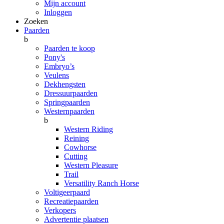
Mijn account
Inloggen
Zoeken
Paarden
b
Paarden te koop
Pony's
Embryo’s
Veulens
Dekhengsten
Dressuurpaarden
Springpaarden
Westernpaarden
b
Western Riding
Reining
Cowhorse
Cutting
Western Pleasure
Trail
Versatility Ranch Horse
Voltigeerpaard
Recreatiepaarden
Verkopers
Advertentie plaatsen