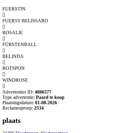
FUERSTIN

FUERST BELISSARO

ROSALIE

FÜRSTENBALL

BELINDA

ROTSPON

WINDROSE

Advertenties ID:
4886577
Type advertentie:
Paard te koop
Plaatsingsdatum:
01-08-2026
Reclameoproep:
2534
plaats