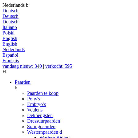
Nederlands
b
Deutsch
Deutsch
Deutsch
Italiano
Polski
English
English
Nederlands
Español
Français
vandaag nieuw: 340
|
verkocht: 595
H
Paarden
b
Paarden te koop
Pony's
Embryo’s
Veulens
Dekhengsten
Dressuurpaarden
Springpaarden
Westernpaarden
d
Western Riding