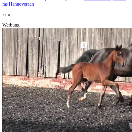
ras Hannoveraan
‹
›
×
Werbung