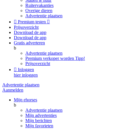
Stallen te huur
Ruitervakanties
Overige dieren
Advertentie plaatsen

Premium testen

Prijsoverzicht
Download de app
Download de app
Gratis adverteren
b
Advertentie plaatsen
Premium verkoper worden
Tipp!
Prijsoverzicht

Inloggen
hier inloggen
Advertentie plaatsen
Aanmelden
Mijn ehorses
b
Advertentie plaatsen
Mijn advertenties
Mijn berichten
Mijn favorieten