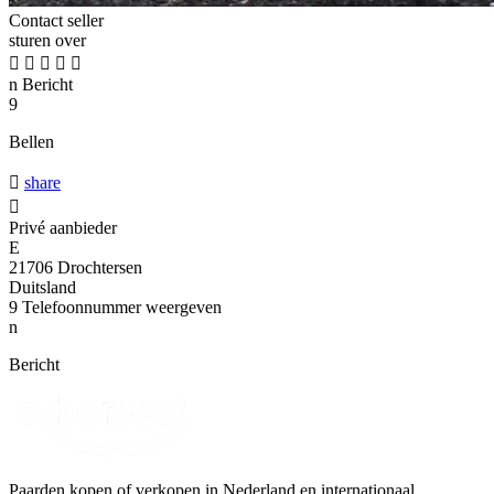
Contact seller
sturen over





n
Bericht
9
Bellen

share

Privé aanbieder
E
21706 Drochtersen
Duitsland
9
Telefoonnummer weergeven
n
Bericht
Paarden kopen of verkopen in Nederland en internationaal