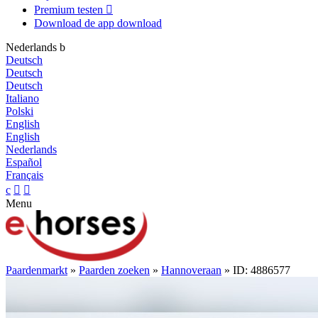
Premium testen

Download de app
download
Nederlands
b
Deutsch
Deutsch
Deutsch
Italiano
Polski
English
English
Nederlands
Español
Français
c


Menu
Paardenmarkt
»
Paarden zoeken
»
Hannoveraan
» ID: 4886577