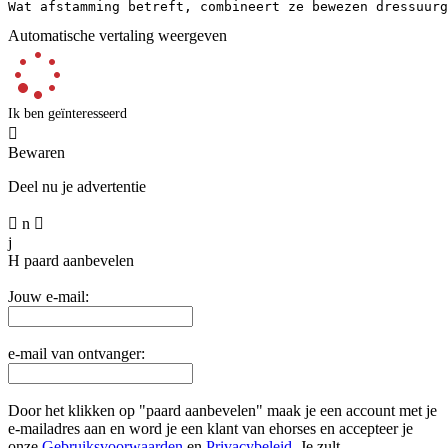
Wat afstamming betreft, combineert ze bewezen dressuurg
Automatische vertaling weergeven
Ik ben geïnteresseerd

Bewaren
Deel nu je advertentie

n

j
H
paard aanbevelen
Jouw e-mail:
e-mail van ontvanger:
Door het klikken op "paard aanbevelen" maak je een account met je
e-mailadres aan en word je een klant van ehorses en accepteer je
onze
Gebruiksvoorwaarden
en
Privacybeleid
. Je zult