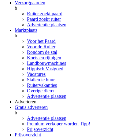
Verzorgpaarden
b
Ruiter zoekt paard
Paard zoekt ruiter
Advertentie plaatsen
Marktplaats
b
Voor het Paard
Voor de Ruiter
Rondom de stal
Koets en rijtuigen
Landbouwmachines
Hippisch Vastgoed
Vacatures
Stallen te huur
Ruitervakanties
Overige dieren
Advertentie plaatsen
Adverteren
Gratis adverteren
b
Advertentie plaatsen
Premium verkoper worden
Tipp!
Prijsoverzicht
Prijsoverzicht