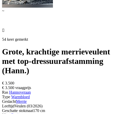
~

54 keer gemerkt
Grote, krachtige merrieveulent
met top-dressuurafstamming
(Hann.)
€ 3.500
€ 3.500 vraagprijs
Ras
Hannoveraan
Type
Warmbloed
Geslacht
Merrie
Leeftijd
Veulen (03/2026)
Geschatte stokmaat
170 cm