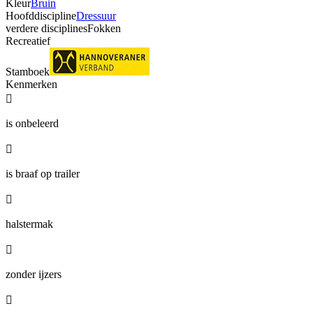
Kleur
Bruin
Hoofddiscipline
Dressuur
verdere disciplines
Fokken
Recreatief
Stamboek
Kenmerken

is onbeleerd

is braaf op trailer

halstermak

zonder ijzers
