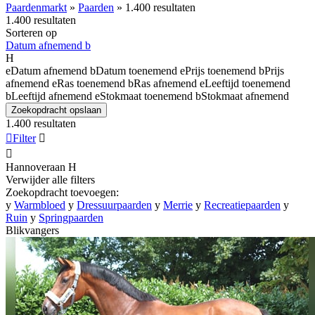
Paardenmarkt
»
Paarden
»
1.400 resultaten
1.400 resultaten
Sorteren op
Datum afnemend
b
H
e
Datum afnemend
b
Datum toenemend
e
Prijs toenemend
b
Prijs
afnemend
e
Ras toenemend
b
Ras afnemend
e
Leeftijd toenemend
b
Leeftijd afnemend
e
Stokmaat toenemend
b
Stokmaat afnemend
Zoekopdracht opslaan
1.400 resultaten

Filter


Hannoveraan
H
Verwijder alle filters
Zoekopdracht toevoegen:
y
Warmbloed
y
Dressuurpaarden
y
Merrie
y
Recreatiepaarden
y
Ruin
y
Springpaarden
Blikvangers