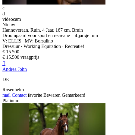
c
d
videocam
Nieuw
Hannoveraan, Ruin, 4 Jaar, 167 cm, Bruin
Droompaard voor sport en recreatie – 4-jarige ruin
V: ELLIS | MV: Borsalino
Dressuur · Working Equitation · Recreatief
€ 15.500
€ 15.500 vraagprijs

Andrea John
DE
Rosenheim
mail
Contact
favorite
Bewaren
Gemarkeerd
Platinum