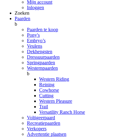
Mijn account
Inloggen
Zoeken
Paarden
b
Paarden te koop
Pony's
Embryo’s
Veulens
Dekhengsten
Dressuurpaarden
Springpaarden
Westernpaarden
b
Western Riding
Reining
Cowhorse
Cutting
Western Pleasure
Trail
Versatility Ranch Horse
Voltigeerpaard
Recreatiepaarden
Verkopers
Advertentie plaatsen