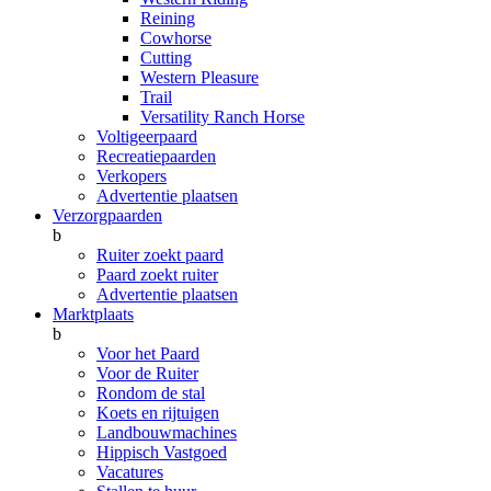
Reining
Cowhorse
Cutting
Western Pleasure
Trail
Versatility Ranch Horse
Voltigeerpaard
Recreatiepaarden
Verkopers
Advertentie plaatsen
Verzorgpaarden
b
Ruiter zoekt paard
Paard zoekt ruiter
Advertentie plaatsen
Marktplaats
b
Voor het Paard
Voor de Ruiter
Rondom de stal
Koets en rijtuigen
Landbouwmachines
Hippisch Vastgoed
Vacatures