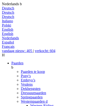
Nederlands
b
Deutsch
Deutsch
Deutsch
Italiano
Polski
English
English
Nederlands
Español
Français
vandaag nieuw: 405
|
verkocht: 604
H
Paarden
b
Paarden te koop
Pony's
Embryo’s
Veulens
Dekhengsten
Dressuurpaarden
Springpaarden
Westernpaarden
d
Western Riding