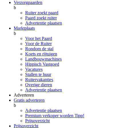
Verzorgpaarden
b
Ruiter zoekt paard
Paard zoekt ruiter
Advertentie plaatsen
Marktplaats
b
Voor het Paard
Voor de Ruiter
Rondom de stal
Koets en rijtuigen
Landbouwmachines
Hippisch Vastgoed
Vacatures
Stallen te huur
Ruitervakanties
Overige dieren
Advertentie plaatsen
Adverteren
Gratis adverteren
b
Advertentie plaatsen
Premium verkoper worden
Tipp!
Prijsoverzicht
Prijsoverzicht