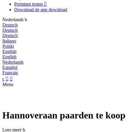
Premium testen

Download de app
download
Nederlands
b
Deutsch
Deutsch
Deutsch
Italiano
Polski
English
English
Nederlands
Español
Français
c


Menu
Hannoveraan paarden te koop
Lees meer
b