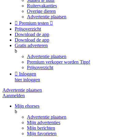
Stallen te huur
Ruitervakanties
Overige dieren
Advertentie plaatsen

Premium testen

Prijsoverzicht
Download de app
Download de app
Gratis adverteren
b
Advertentie plaatsen
Premium verkoper worden
Tipp!
Prijsoverzicht

Inloggen
hier inloggen
Advertentie plaatsen
Aanmelden
Mijn ehorses
b
Advertentie plaatsen
Mijn advertenties
Mijn berichten
Mijn favorieten