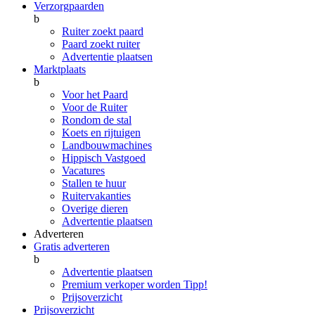
Verzorgpaarden
b
Ruiter zoekt paard
Paard zoekt ruiter
Advertentie plaatsen
Marktplaats
b
Voor het Paard
Voor de Ruiter
Rondom de stal
Koets en rijtuigen
Landbouwmachines
Hippisch Vastgoed
Vacatures
Stallen te huur
Ruitervakanties
Overige dieren
Advertentie plaatsen
Adverteren
Gratis adverteren
b
Advertentie plaatsen
Premium verkoper worden
Tipp!
Prijsoverzicht
Prijsoverzicht