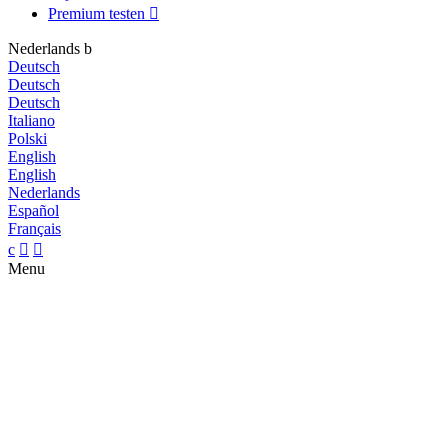
Premium testen

Nederlands
b
Deutsch
Deutsch
Deutsch
Italiano
Polski
English
English
Nederlands
Español
Français
c


Menu