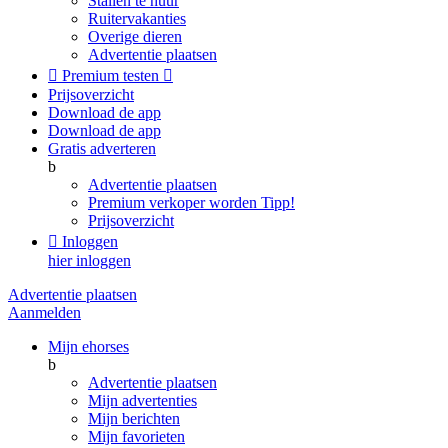
Stallen te huur
Ruitervakanties
Overige dieren
Advertentie plaatsen

Premium testen

Prijsoverzicht
Download de app
Download de app
Gratis adverteren
b
Advertentie plaatsen
Premium verkoper worden
Tipp!
Prijsoverzicht

Inloggen
hier inloggen
Advertentie plaatsen
Aanmelden
Mijn ehorses
b
Advertentie plaatsen
Mijn advertenties
Mijn berichten
Mijn favorieten