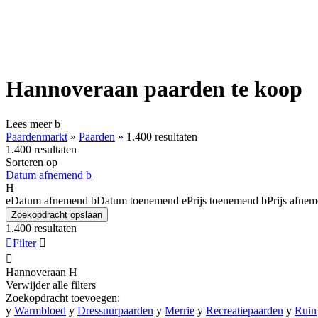
Hannoveraan paarden te koop
Lees meer
b
Paardenmarkt
»
Paarden
»
1.400 resultaten
1.400 resultaten
Sorteren op
Datum afnemend
b
H
e
Datum afnemend
b
Datum toenemend
e
Prijs toenemend
b
Prijs afne
Zoekopdracht opslaan
1.400 resultaten

Filter


Hannoveraan
H
Verwijder alle filters
Zoekopdracht toevoegen:
y
Warmbloed
y
Dressuurpaarden
y
Merrie
y
Recreatiepaarden
y
Ruin