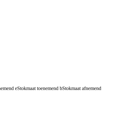
fnemend
e
Stokmaat toenemend
b
Stokmaat afnemend