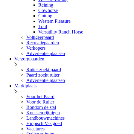
Reining
Cowhorse
Cutting
Western Pleasure
Trail
Versatility Ranch Horse
Voltigeerpaard
Recreatiepaarden
Verkopers
Advertentie plaatsen
Verzorgpaarden
b
Ruiter zoekt paard
Paard zoekt ruiter
Advertentie plaatsen
Marktplaats
b
Voor het Paard
Voor de Ruiter
Rondom de stal
Koets en rijtuigen
Landbouwmachines
Hippisch Vastgoed
Vacatures