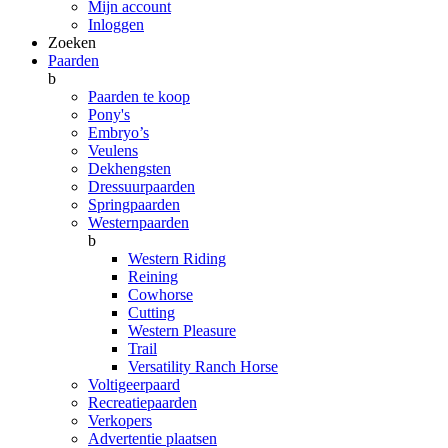
Mijn account
Inloggen
Zoeken
Paarden
b
Paarden te koop
Pony's
Embryo’s
Veulens
Dekhengsten
Dressuurpaarden
Springpaarden
Westernpaarden
b
Western Riding
Reining
Cowhorse
Cutting
Western Pleasure
Trail
Versatility Ranch Horse
Voltigeerpaard
Recreatiepaarden
Verkopers
Advertentie plaatsen