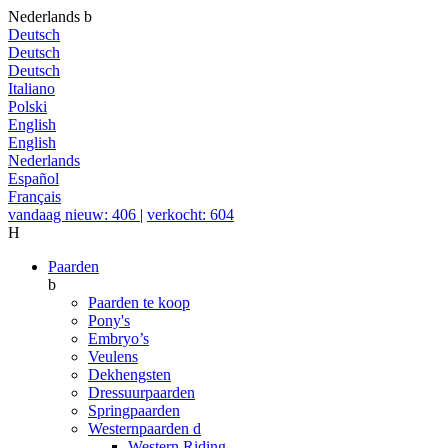
Nederlands
b
Deutsch
Deutsch
Deutsch
Italiano
Polski
English
English
Nederlands
Español
Français
vandaag nieuw: 406
|
verkocht: 604
H
Paarden
b
Paarden te koop
Pony's
Embryo’s
Veulens
Dekhengsten
Dressuurpaarden
Springpaarden
Westernpaarden
d
Western Riding