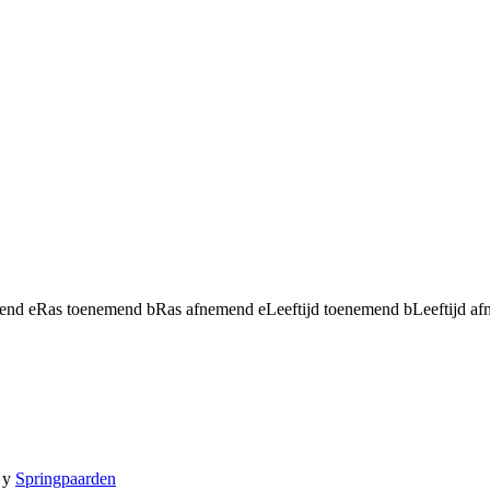
mend
e
Ras toenemend
b
Ras afnemend
e
Leeftijd toenemend
b
Leeftijd a
y
Springpaarden