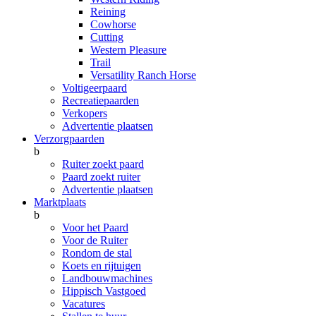
Reining
Cowhorse
Cutting
Western Pleasure
Trail
Versatility Ranch Horse
Voltigeerpaard
Recreatiepaarden
Verkopers
Advertentie plaatsen
Verzorgpaarden
b
Ruiter zoekt paard
Paard zoekt ruiter
Advertentie plaatsen
Marktplaats
b
Voor het Paard
Voor de Ruiter
Rondom de stal
Koets en rijtuigen
Landbouwmachines
Hippisch Vastgoed
Vacatures