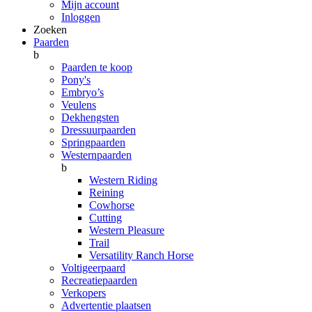
Mijn account
Inloggen
Zoeken
Paarden
b
Paarden te koop
Pony's
Embryo’s
Veulens
Dekhengsten
Dressuurpaarden
Springpaarden
Westernpaarden
b
Western Riding
Reining
Cowhorse
Cutting
Western Pleasure
Trail
Versatility Ranch Horse
Voltigeerpaard
Recreatiepaarden
Verkopers
Advertentie plaatsen