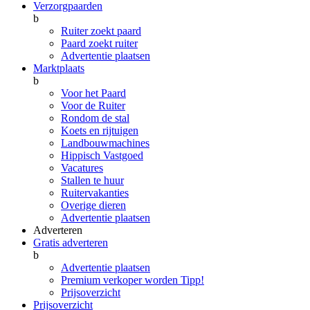
Verzorgpaarden
b
Ruiter zoekt paard
Paard zoekt ruiter
Advertentie plaatsen
Marktplaats
b
Voor het Paard
Voor de Ruiter
Rondom de stal
Koets en rijtuigen
Landbouwmachines
Hippisch Vastgoed
Vacatures
Stallen te huur
Ruitervakanties
Overige dieren
Advertentie plaatsen
Adverteren
Gratis adverteren
b
Advertentie plaatsen
Premium verkoper worden
Tipp!
Prijsoverzicht
Prijsoverzicht