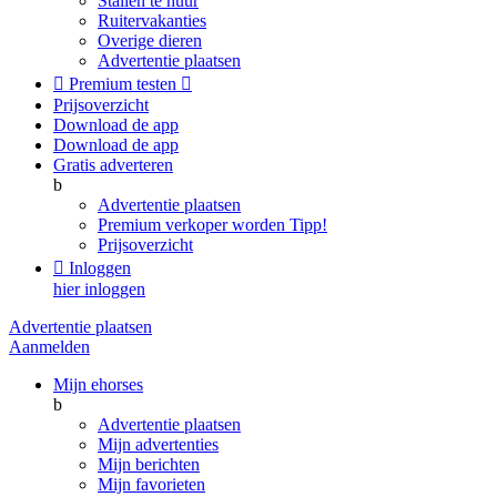
Stallen te huur
Ruitervakanties
Overige dieren
Advertentie plaatsen

Premium testen

Prijsoverzicht
Download de app
Download de app
Gratis adverteren
b
Advertentie plaatsen
Premium verkoper worden
Tipp!
Prijsoverzicht

Inloggen
hier inloggen
Advertentie plaatsen
Aanmelden
Mijn ehorses
b
Advertentie plaatsen
Mijn advertenties
Mijn berichten
Mijn favorieten