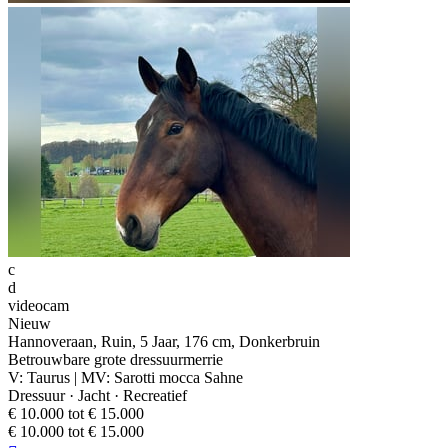
c
d
videocam
Nieuw
Hannoveraan, Ruin, 5 Jaar, 176 cm, Donkerbruin
Betrouwbare grote dressuurmerrie
V: Taurus | MV: Sarotti mocca Sahne
Dressuur · Jacht · Recreatief
€ 10.000 tot € 15.000
€ 10.000 tot € 15.000