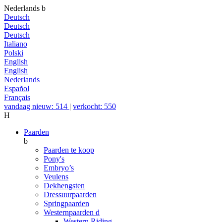
Nederlands
b
Deutsch
Deutsch
Deutsch
Italiano
Polski
English
English
Nederlands
Español
Français
vandaag nieuw: 514
|
verkocht: 550
H
Paarden
b
Paarden te koop
Pony's
Embryo’s
Veulens
Dekhengsten
Dressuurpaarden
Springpaarden
Westernpaarden
d
Western Riding