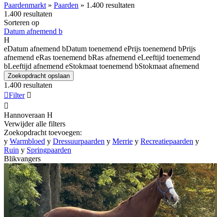
Paardenmarkt
»
Paarden
»
1.400 resultaten
1.400 resultaten
Sorteren op
Datum afnemend
b
H
e
Datum afnemend
b
Datum toenemend
e
Prijs toenemend
b
Prijs
afnemend
e
Ras toenemend
b
Ras afnemend
e
Leeftijd toenemend
b
Leeftijd afnemend
e
Stokmaat toenemend
b
Stokmaat afnemend
Zoekopdracht opslaan
1.400 resultaten

Filter


Hannoveraan
H
Verwijder alle filters
Zoekopdracht toevoegen:
y
Warmbloed
y
Dressuurpaarden
y
Merrie
y
Recreatiepaarden
y
Ruin
y
Springpaarden
Blikvangers