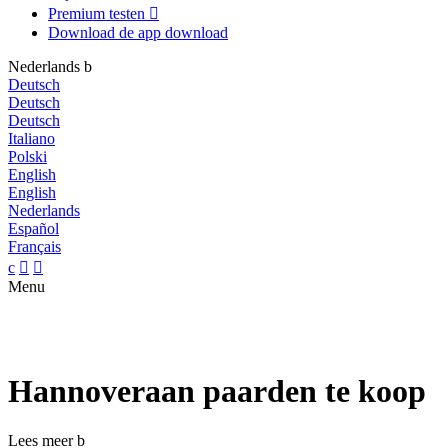
Premium testen

Download de app
download
Nederlands
b
Deutsch
Deutsch
Deutsch
Italiano
Polski
English
English
Nederlands
Español
Français
c


Menu
Hannoveraan paarden te koop
Lees meer
b