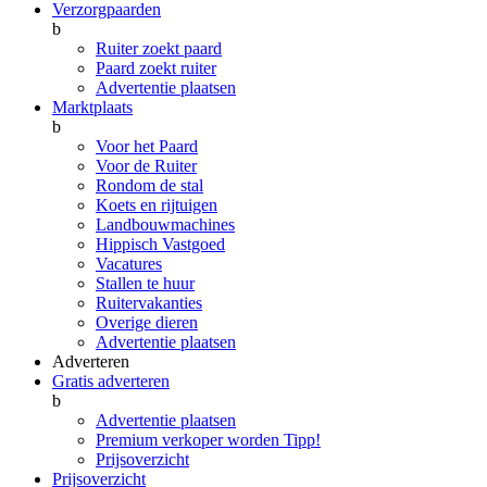
Verzorgpaarden
b
Ruiter zoekt paard
Paard zoekt ruiter
Advertentie plaatsen
Marktplaats
b
Voor het Paard
Voor de Ruiter
Rondom de stal
Koets en rijtuigen
Landbouwmachines
Hippisch Vastgoed
Vacatures
Stallen te huur
Ruitervakanties
Overige dieren
Advertentie plaatsen
Adverteren
Gratis adverteren
b
Advertentie plaatsen
Premium verkoper worden
Tipp!
Prijsoverzicht
Prijsoverzicht