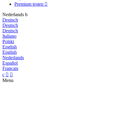
Premium testen

Nederlands
b
Deutsch
Deutsch
Deutsch
Italiano
Polski
English
English
Nederlands
Español
Français
c


Menu