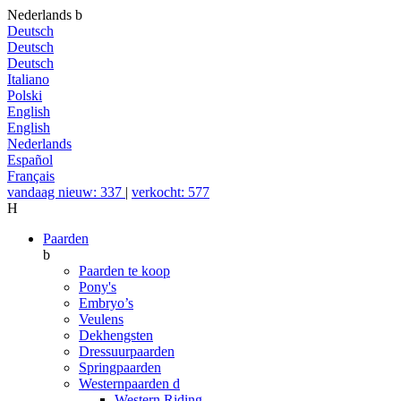
Nederlands
b
Deutsch
Deutsch
Deutsch
Italiano
Polski
English
English
Nederlands
Español
Français
vandaag nieuw: 337
|
verkocht: 577
H
Paarden
b
Paarden te koop
Pony's
Embryo’s
Veulens
Dekhengsten
Dressuurpaarden
Springpaarden
Westernpaarden
d
Western Riding