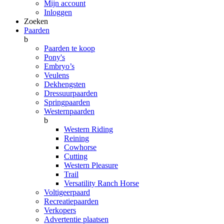
Mijn account
Inloggen
Zoeken
Paarden
b
Paarden te koop
Pony's
Embryo’s
Veulens
Dekhengsten
Dressuurpaarden
Springpaarden
Westernpaarden
b
Western Riding
Reining
Cowhorse
Cutting
Western Pleasure
Trail
Versatility Ranch Horse
Voltigeerpaard
Recreatiepaarden
Verkopers
Advertentie plaatsen