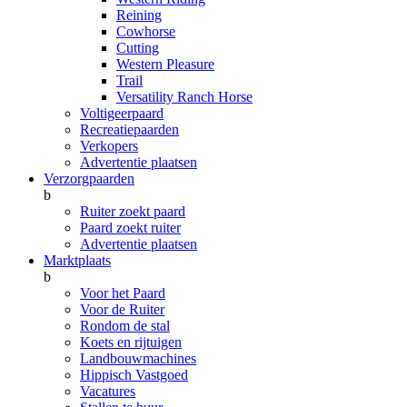
Reining
Cowhorse
Cutting
Western Pleasure
Trail
Versatility Ranch Horse
Voltigeerpaard
Recreatiepaarden
Verkopers
Advertentie plaatsen
Verzorgpaarden
b
Ruiter zoekt paard
Paard zoekt ruiter
Advertentie plaatsen
Marktplaats
b
Voor het Paard
Voor de Ruiter
Rondom de stal
Koets en rijtuigen
Landbouwmachines
Hippisch Vastgoed
Vacatures