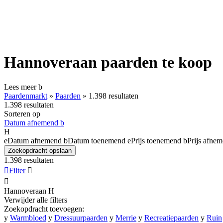
Hannoveraan paarden te koop
Lees meer
b
Paardenmarkt
»
Paarden
»
1.398 resultaten
1.398 resultaten
Sorteren op
Datum afnemend
b
H
e
Datum afnemend
b
Datum toenemend
e
Prijs toenemend
b
Prijs afne
Zoekopdracht opslaan
1.398 resultaten

Filter


Hannoveraan
H
Verwijder alle filters
Zoekopdracht toevoegen:
y
Warmbloed
y
Dressuurpaarden
y
Merrie
y
Recreatiepaarden
y
Ruin