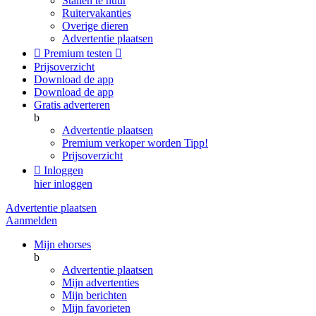
Stallen te huur
Ruitervakanties
Overige dieren
Advertentie plaatsen

Premium testen

Prijsoverzicht
Download de app
Download de app
Gratis adverteren
b
Advertentie plaatsen
Premium verkoper worden
Tipp!
Prijsoverzicht

Inloggen
hier inloggen
Advertentie plaatsen
Aanmelden
Mijn ehorses
b
Advertentie plaatsen
Mijn advertenties
Mijn berichten
Mijn favorieten