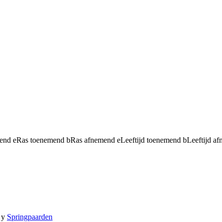
mend
e
Ras toenemend
b
Ras afnemend
e
Leeftijd toenemend
b
Leeftijd a
y
Springpaarden