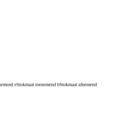
fnemend
e
Stokmaat toenemend
b
Stokmaat afnemend