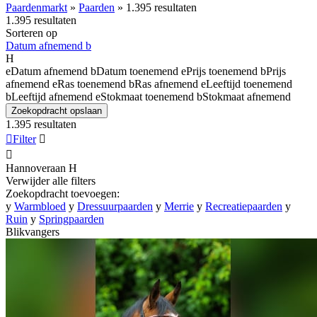
Paardenmarkt
»
Paarden
»
1.395 resultaten
1.395 resultaten
Sorteren op
Datum afnemend
b
H
e
Datum afnemend
b
Datum toenemend
e
Prijs toenemend
b
Prijs
afnemend
e
Ras toenemend
b
Ras afnemend
e
Leeftijd toenemend
b
Leeftijd afnemend
e
Stokmaat toenemend
b
Stokmaat afnemend
Zoekopdracht opslaan
1.395 resultaten

Filter


Hannoveraan
H
Verwijder alle filters
Zoekopdracht toevoegen:
y
Warmbloed
y
Dressuurpaarden
y
Merrie
y
Recreatiepaarden
y
Ruin
y
Springpaarden
Blikvangers