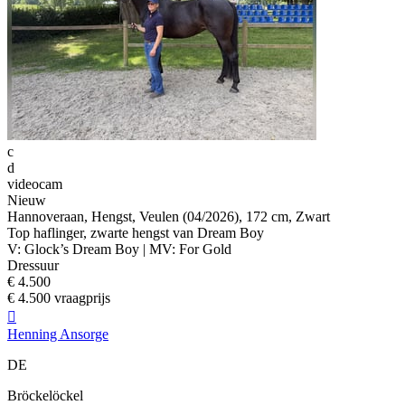
c
d
videocam
Nieuw
Hannoveraan, Hengst, Veulen (04/2026), 172 cm, Zwart
Top haflinger, zwarte hengst van Dream Boy
V: Glock’s Dream Boy | MV: For Gold
Dressuur
€ 4.500
€ 4.500 vraagprijs

Henning Ansorge
DE
Bröckelöckel