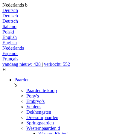
Nederlands
b
Deutsch
Deutsch
Deutsch
Italiano
Polski
English
English
Nederlands
Español
Français
vandaag nieuw: 428
|
verkocht: 552
H
Paarden
b
Paarden te koop
Pony's
Embryo’s
Veulens
Dekhengsten
Dressuurpaarden
Springpaarden
Westernpaarden
d
Western Riding