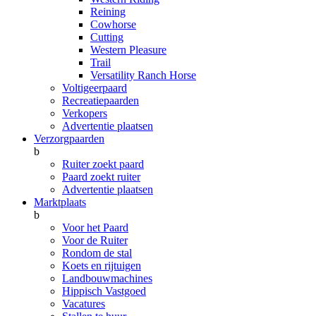
Reining
Cowhorse
Cutting
Western Pleasure
Trail
Versatility Ranch Horse
Voltigeerpaard
Recreatiepaarden
Verkopers
Advertentie plaatsen
Verzorgpaarden
b
Ruiter zoekt paard
Paard zoekt ruiter
Advertentie plaatsen
Marktplaats
b
Voor het Paard
Voor de Ruiter
Rondom de stal
Koets en rijtuigen
Landbouwmachines
Hippisch Vastgoed
Vacatures