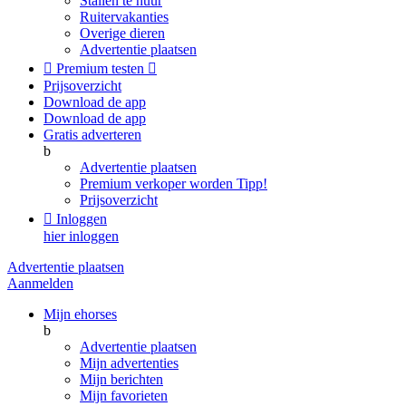
Stallen te huur
Ruitervakanties
Overige dieren
Advertentie plaatsen

Premium testen

Prijsoverzicht
Download de app
Download de app
Gratis adverteren
b
Advertentie plaatsen
Premium verkoper worden
Tipp!
Prijsoverzicht

Inloggen
hier inloggen
Advertentie plaatsen
Aanmelden
Mijn ehorses
b
Advertentie plaatsen
Mijn advertenties
Mijn berichten
Mijn favorieten