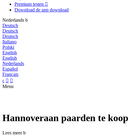
Premium testen

Download de app
download
Nederlands
b
Deutsch
Deutsch
Deutsch
Italiano
Polski
English
English
Nederlands
Español
Français
c


Menu
Hannoveraan paarden te koop
Lees meer
b