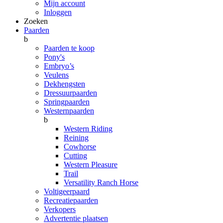
Mijn account
Inloggen
Zoeken
Paarden
b
Paarden te koop
Pony's
Embryo’s
Veulens
Dekhengsten
Dressuurpaarden
Springpaarden
Westernpaarden
b
Western Riding
Reining
Cowhorse
Cutting
Western Pleasure
Trail
Versatility Ranch Horse
Voltigeerpaard
Recreatiepaarden
Verkopers
Advertentie plaatsen