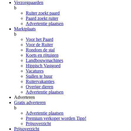
Verzorgpaarden
b
Ruiter zoekt paard
Paard zoekt ruiter
Advertentie plaatsen
Marktplaats
b
Voor het Paard
Voor de Ruiter
Rondom de stal
Koets en rijtuigen
Landbouwmachines
Hippisch Vastgoed
Vacatures
Stallen te huur
Ruitervakanties
Overige dieren
Advertentie plaatsen
Adverteren
Gratis adverteren
b
Advertentie plaatsen
Premium verkoper worden
Tipp!
Prijsoverzicht
Prijsoverzicht