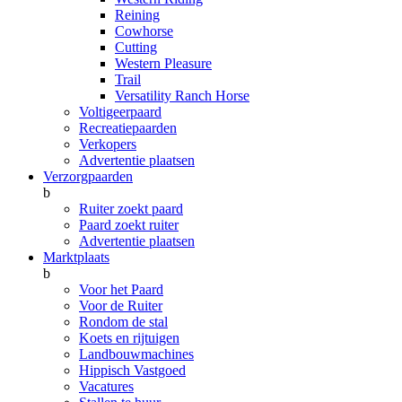
Reining
Cowhorse
Cutting
Western Pleasure
Trail
Versatility Ranch Horse
Voltigeerpaard
Recreatiepaarden
Verkopers
Advertentie plaatsen
Verzorgpaarden
b
Ruiter zoekt paard
Paard zoekt ruiter
Advertentie plaatsen
Marktplaats
b
Voor het Paard
Voor de Ruiter
Rondom de stal
Koets en rijtuigen
Landbouwmachines
Hippisch Vastgoed
Vacatures