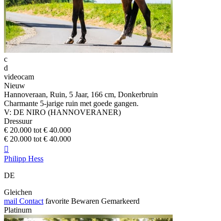
c
d
videocam
Nieuw
Hannoveraan, Ruin, 5 Jaar, 166 cm, Donkerbruin
Charmante 5-jarige ruin met goede gangen.
V: DE NIRO (HANNOVERANER)
Dressuur
€ 20.000 tot € 40.000
€ 20.000 tot € 40.000

Philipp Hess
DE
Gleichen
mail
Contact
favorite
Bewaren
Gemarkeerd
Platinum