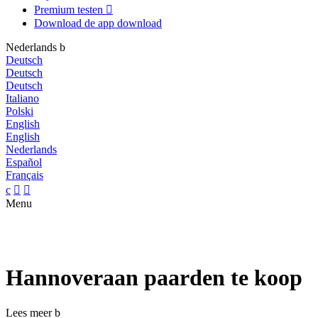
Premium testen

Download de app
download
Nederlands
b
Deutsch
Deutsch
Deutsch
Italiano
Polski
English
English
Nederlands
Español
Français
c


Menu
Hannoveraan paarden te koop
Lees meer
b