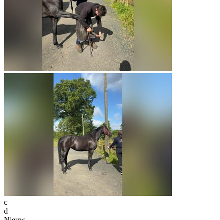
c
d
Nieuw