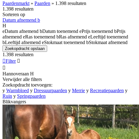
Paardenmarkt
»
Paarden
»
1.398 resultaten
1.398 resultaten
Sorteren op
Datum afnemend
b
H
e
Datum afnemend
b
Datum toenemend
e
Prijs toenemend
b
Prijs
afnemend
e
Ras toenemend
b
Ras afnemend
e
Leeftijd toenemend
b
Leeftijd afnemend
e
Stokmaat toenemend
b
Stokmaat afnemend
Zoekopdracht opslaan
1.398 resultaten

Filter


Hannoveraan
H
Verwijder alle filters
Zoekopdracht toevoegen:
y
Warmbloed
y
Dressuurpaarden
y
Merrie
y
Recreatiepaarden
y
Ruin
y
Springpaarden
Blikvangers