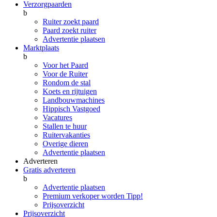
Verzorgpaarden
b
Ruiter zoekt paard
Paard zoekt ruiter
Advertentie plaatsen
Marktplaats
b
Voor het Paard
Voor de Ruiter
Rondom de stal
Koets en rijtuigen
Landbouwmachines
Hippisch Vastgoed
Vacatures
Stallen te huur
Ruitervakanties
Overige dieren
Advertentie plaatsen
Adverteren
Gratis adverteren
b
Advertentie plaatsen
Premium verkoper worden
Tipp!
Prijsoverzicht
Prijsoverzicht