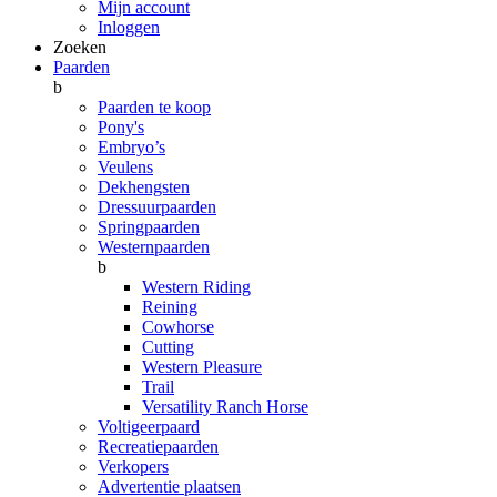
Mijn account
Inloggen
Zoeken
Paarden
b
Paarden te koop
Pony's
Embryo’s
Veulens
Dekhengsten
Dressuurpaarden
Springpaarden
Westernpaarden
b
Western Riding
Reining
Cowhorse
Cutting
Western Pleasure
Trail
Versatility Ranch Horse
Voltigeerpaard
Recreatiepaarden
Verkopers
Advertentie plaatsen