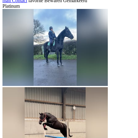
mail
Contact
favorite
Bewaren
Gemarkeerd
Platinum