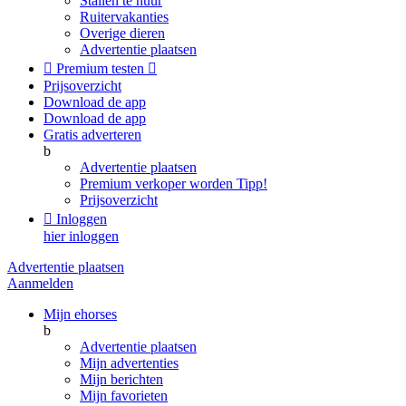
Stallen te huur
Ruitervakanties
Overige dieren
Advertentie plaatsen

Premium testen

Prijsoverzicht
Download de app
Download de app
Gratis adverteren
b
Advertentie plaatsen
Premium verkoper worden
Tipp!
Prijsoverzicht

Inloggen
hier inloggen
Advertentie plaatsen
Aanmelden
Mijn ehorses
b
Advertentie plaatsen
Mijn advertenties
Mijn berichten
Mijn favorieten