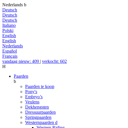
Nederlands
b
Deutsch
Deutsch
Deutsch
Italiano
Polski
English
English
Nederlands
Español
Français
vandaag nieuw: 409
|
verkocht: 602
H
Paarden
b
Paarden te koop
Pony's
Embryo’s
Veulens
Dekhengsten
Dressuurpaarden
Springpaarden
Westernpaarden
d
Western Riding