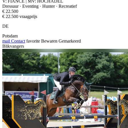
V: FIANCE | MV: HOCHADEL
Dressuur · Eventing · Hunter · Recreatief
€ 22.500
€ 22.500 vraagprijs
DE
Potsdam
mail
Contact
favorite
Bewaren
Gemarkeerd
Blikvangers