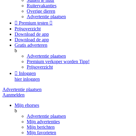
Stallen te huur
Ruitervakanties
Overige dieren
Advertentie plaatsen

Premium testen

Prijsoverzicht
Download de app
Download de app
Gratis adverteren
b
Advertentie plaatsen
Premium verkoper worden
Tipp!
Prijsoverzicht

Inloggen
hier inloggen
Advertentie plaatsen
Aanmelden
Mijn ehorses
b
Advertentie plaatsen
Mijn advertenties
Mijn berichten
Mijn favorieten