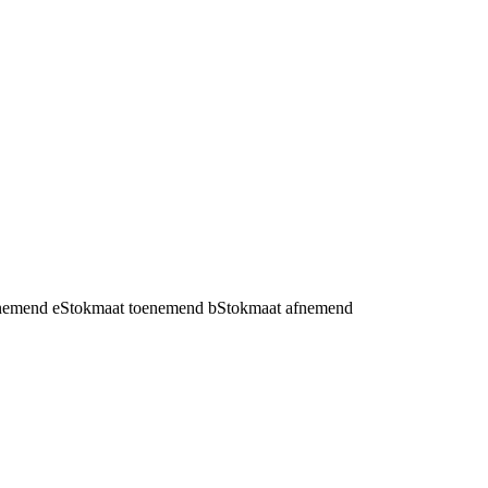
fnemend
e
Stokmaat toenemend
b
Stokmaat afnemend