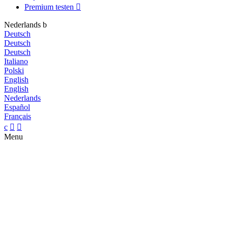
Premium testen

Nederlands
b
Deutsch
Deutsch
Deutsch
Italiano
Polski
English
English
Nederlands
Español
Français
c


Menu