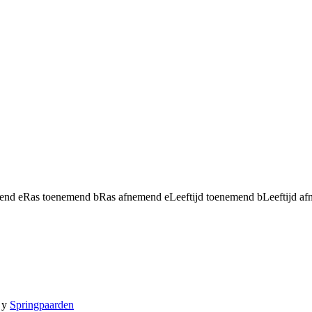
mend
e
Ras toenemend
b
Ras afnemend
e
Leeftijd toenemend
b
Leeftijd a
y
Springpaarden