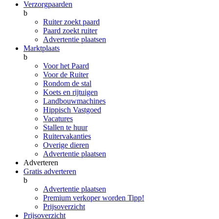
Verzorgpaarden
b
Ruiter zoekt paard
Paard zoekt ruiter
Advertentie plaatsen
Marktplaats
b
Voor het Paard
Voor de Ruiter
Rondom de stal
Koets en rijtuigen
Landbouwmachines
Hippisch Vastgoed
Vacatures
Stallen te huur
Ruitervakanties
Overige dieren
Advertentie plaatsen
Adverteren
Gratis adverteren
b
Advertentie plaatsen
Premium verkoper worden
Tipp!
Prijsoverzicht
Prijsoverzicht