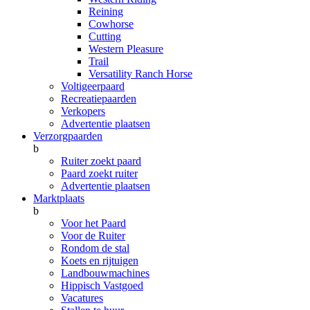
Reining
Cowhorse
Cutting
Western Pleasure
Trail
Versatility Ranch Horse
Voltigeerpaard
Recreatiepaarden
Verkopers
Advertentie plaatsen
Verzorgpaarden
b
Ruiter zoekt paard
Paard zoekt ruiter
Advertentie plaatsen
Marktplaats
b
Voor het Paard
Voor de Ruiter
Rondom de stal
Koets en rijtuigen
Landbouwmachines
Hippisch Vastgoed
Vacatures