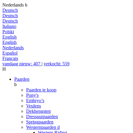
Nederlands
b
Deutsch
Deutsch
Deutsch
Italiano
Polski
English
English
Nederlands
Español
Français
vandaag nieuw: 407
|
verkocht: 559
H
Paarden
b
Paarden te koop
Pony's
Embryo’s
Veulens
Dekhengsten
Dressuurpaarden
Springpaarden
Westernpaarden
d
Western Riding