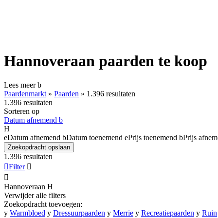
Hannoveraan paarden te koop
Lees meer
b
Paardenmarkt
»
Paarden
»
1.396 resultaten
1.396 resultaten
Sorteren op
Datum afnemend
b
H
e
Datum afnemend
b
Datum toenemend
e
Prijs toenemend
b
Prijs afne
Zoekopdracht opslaan
1.396 resultaten

Filter


Hannoveraan
H
Verwijder alle filters
Zoekopdracht toevoegen:
y
Warmbloed
y
Dressuurpaarden
y
Merrie
y
Recreatiepaarden
y
Ruin