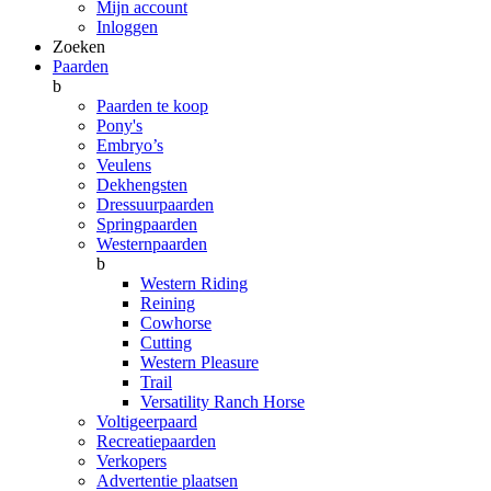
Mijn account
Inloggen
Zoeken
Paarden
b
Paarden te koop
Pony's
Embryo’s
Veulens
Dekhengsten
Dressuurpaarden
Springpaarden
Westernpaarden
b
Western Riding
Reining
Cowhorse
Cutting
Western Pleasure
Trail
Versatility Ranch Horse
Voltigeerpaard
Recreatiepaarden
Verkopers
Advertentie plaatsen