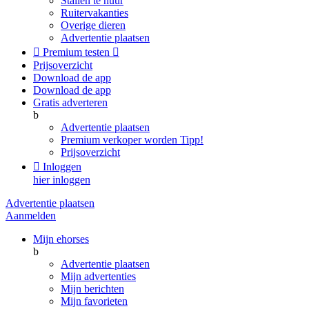
Stallen te huur
Ruitervakanties
Overige dieren
Advertentie plaatsen

Premium testen

Prijsoverzicht
Download de app
Download de app
Gratis adverteren
b
Advertentie plaatsen
Premium verkoper worden
Tipp!
Prijsoverzicht

Inloggen
hier inloggen
Advertentie plaatsen
Aanmelden
Mijn ehorses
b
Advertentie plaatsen
Mijn advertenties
Mijn berichten
Mijn favorieten