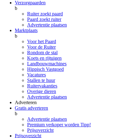
Verzorgpaarden
b
Ruiter zoekt paard
Paard zoekt ruiter
Advertentie plaatsen
Marktplaats
b
Voor het Paard
Voor de Ruiter
Rondom de stal
Koets en rijtuigen
Landbouwmachines
Hippisch Vastgoed
Vacatures
Stallen te huur
Ruitervakanties
Overige dieren
Advertentie plaatsen
Adverteren
Gratis adverteren
b
Advertentie plaatsen
Premium verkoper worden
Tipp!
Prijsoverzicht
Prijsoverzicht