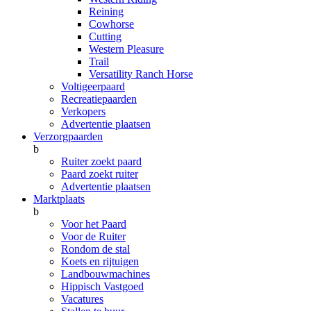
Reining
Cowhorse
Cutting
Western Pleasure
Trail
Versatility Ranch Horse
Voltigeerpaard
Recreatiepaarden
Verkopers
Advertentie plaatsen
Verzorgpaarden
b
Ruiter zoekt paard
Paard zoekt ruiter
Advertentie plaatsen
Marktplaats
b
Voor het Paard
Voor de Ruiter
Rondom de stal
Koets en rijtuigen
Landbouwmachines
Hippisch Vastgoed
Vacatures