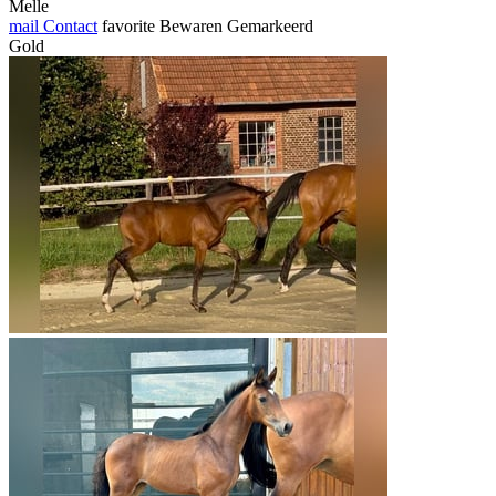
Melle
mail
Contact
favorite
Bewaren
Gemarkeerd
Gold