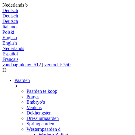
Nederlands
b
Deutsch
Deutsch
Deutsch
Italiano
Polski
English
English
Nederlands
Español
Français
vandaag nieuw: 512
|
verkocht: 550
H
Paarden
b
Paarden te koop
Pony's
Embryo’s
Veulens
Dekhengsten
Dressuurpaarden
Springpaarden
Westernpaarden
d
Western Riding