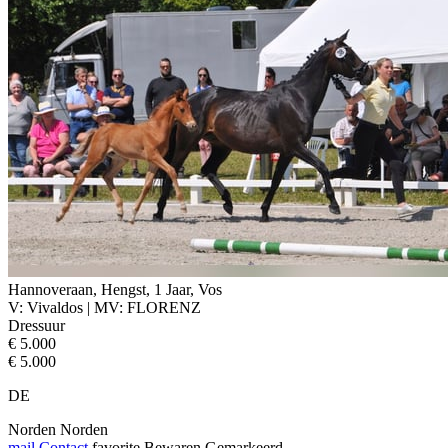
Hannoveraan, Hengst, 1 Jaar, Vos
V: Vivaldos | MV: FLORENZ
Dressuur
€ 5.000
€ 5.000
DE
Norden Norden
mail
Contact
favorite
Bewaren
Gemarkeerd