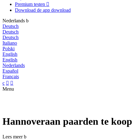
Premium testen

Download de app
download
Nederlands
b
Deutsch
Deutsch
Deutsch
Italiano
Polski
English
English
Nederlands
Español
Français
c


Menu
Hannoveraan paarden te koop
Lees meer
b