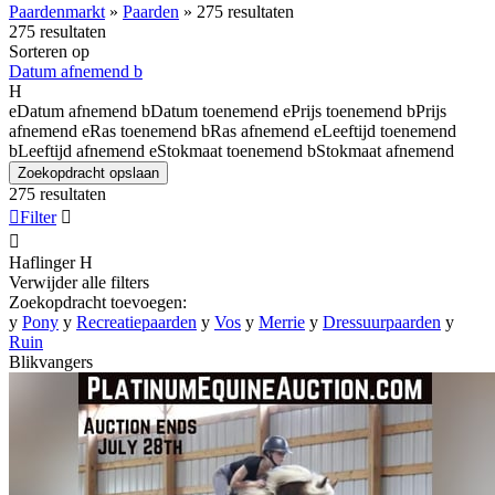
Paardenmarkt
»
Paarden
»
275 resultaten
275 resultaten
Sorteren op
Datum afnemend
b
H
e
Datum afnemend
b
Datum toenemend
e
Prijs toenemend
b
Prijs
afnemend
e
Ras toenemend
b
Ras afnemend
e
Leeftijd toenemend
b
Leeftijd afnemend
e
Stokmaat toenemend
b
Stokmaat afnemend
Zoekopdracht opslaan
275 resultaten

Filter


Haflinger
H
Verwijder alle filters
Zoekopdracht toevoegen:
y
Pony
y
Recreatiepaarden
y
Vos
y
Merrie
y
Dressuurpaarden
y
Ruin
Blikvangers