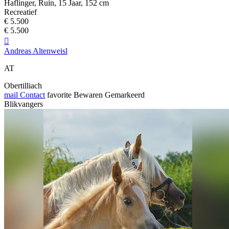
Haflinger, Ruin, 15 Jaar, 152 cm
Recreatief
€ 5.500
€ 5.500

Andreas Altenweisl
AT
Obertilliach
mail
Contact
favorite
Bewaren
Gemarkeerd
Blikvangers