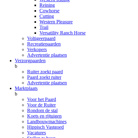
Reining
Cowhorse
Cutting
Western Pleasure
Trail
Versatility Ranch Horse
Voltigeerpaard
Recreatiepaarden
Verkopers
Advertentie plaatsen
Verzorgpaarden
b
Ruiter zoekt paard
Paard zoekt ruiter
Advertentie plaatsen
Marktplaats
b
Voor het Paard
Voor de Ruiter
Rondom de stal
Koets en rijtuigen
Landbouwmachines
Hippisch Vastgoed
Vacatures