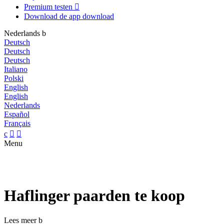
Premium testen

Download de app
download
Nederlands
b
Deutsch
Deutsch
Deutsch
Italiano
Polski
English
English
Nederlands
Español
Français
c


Menu
Haflinger paarden te koop
Lees meer
b