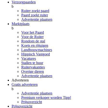
Verzorgpaarden
b
Ruiter zoekt paard
Paard zoekt ruiter
Advertentie plaatsen
Marktplaats
b
Voor het Paard
Voor de Ruiter
Rondom de stal
Koets en rijtuigen
Landbouwmachines
Hippisch Vastgoed
Vacatures
Stallen te huur
Ruitervakanties
Overige dieren
Advertentie plaatsen
Adverteren
Gratis adverteren
b
Advertentie plaatsen
Premium verkoper worden
Tipp!
Prijsoverzicht
Prijsoverzicht