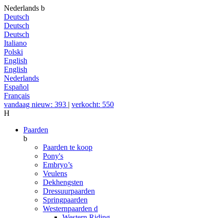
Nederlands
b
Deutsch
Deutsch
Deutsch
Italiano
Polski
English
English
Nederlands
Español
Français
vandaag nieuw: 393
|
verkocht: 550
H
Paarden
b
Paarden te koop
Pony's
Embryo’s
Veulens
Dekhengsten
Dressuurpaarden
Springpaarden
Westernpaarden
d
Western Riding