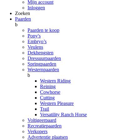
Mijn account
Inloggen
Zoeken
Paarden
b
Paarden te koop
Pony's
Embryo’s
Veulens
Dekhengsten
Dressuurpaarden
Springpaarden
Westernpaarden
b
Western Riding
Reining
Cowhorse
Cutting
Western Pleasure
Trail
Versatility Ranch Horse
Voltigeerpaard
Recreatiepaarden
Verkopers
Advertentie plaatsen