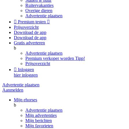
Stallen te huur
Ruitervakanties
Overige dieren
Advertentie plaatsen

Premium testen

Prijsoverzicht
Download de app
Download de app
Gratis adverteren
b
Advertentie plaatsen
Premium verkoper worden
Tipp!
Prijsoverzicht

Inloggen
hier inloggen
Advertentie plaatsen
Aanmelden
Mijn ehorses
b
Advertentie plaatsen
Mijn advertenties
Mijn berichten
Mijn favorieten