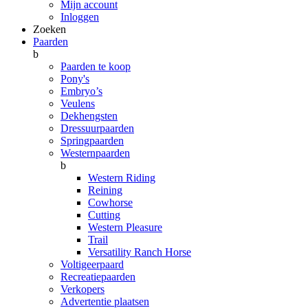
Mijn account
Inloggen
Zoeken
Paarden
b
Paarden te koop
Pony's
Embryo’s
Veulens
Dekhengsten
Dressuurpaarden
Springpaarden
Westernpaarden
b
Western Riding
Reining
Cowhorse
Cutting
Western Pleasure
Trail
Versatility Ranch Horse
Voltigeerpaard
Recreatiepaarden
Verkopers
Advertentie plaatsen