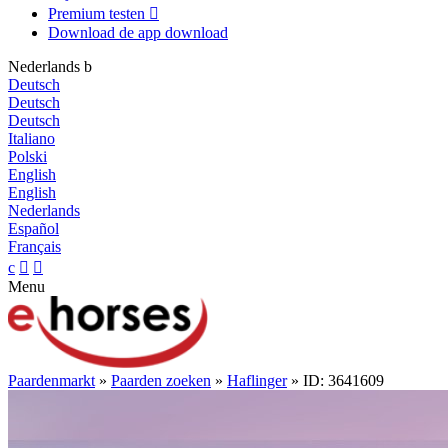
Premium testen

Download de app
download
Nederlands
b
Deutsch
Deutsch
Deutsch
Italiano
Polski
English
English
Nederlands
Español
Français
c


Menu
Paardenmarkt
»
Paarden zoeken
»
Haflinger
» ID: 3641609