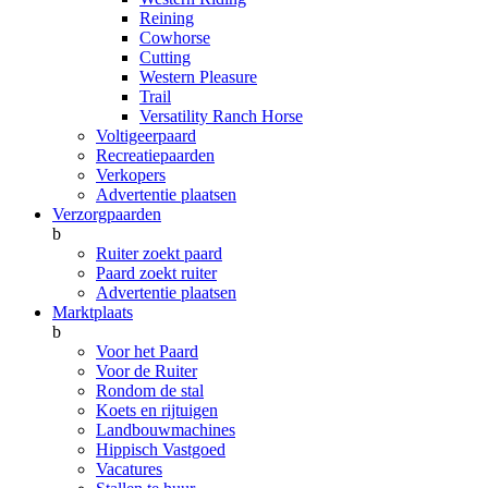
Reining
Cowhorse
Cutting
Western Pleasure
Trail
Versatility Ranch Horse
Voltigeerpaard
Recreatiepaarden
Verkopers
Advertentie plaatsen
Verzorgpaarden
b
Ruiter zoekt paard
Paard zoekt ruiter
Advertentie plaatsen
Marktplaats
b
Voor het Paard
Voor de Ruiter
Rondom de stal
Koets en rijtuigen
Landbouwmachines
Hippisch Vastgoed
Vacatures