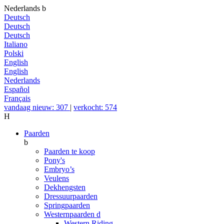
Nederlands
b
Deutsch
Deutsch
Deutsch
Italiano
Polski
English
English
Nederlands
Español
Français
vandaag nieuw: 307
|
verkocht: 574
H
Paarden
b
Paarden te koop
Pony's
Embryo’s
Veulens
Dekhengsten
Dressuurpaarden
Springpaarden
Westernpaarden
d
Western Riding