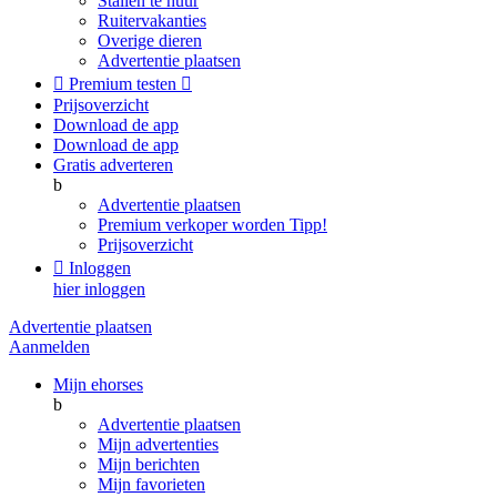
Stallen te huur
Ruitervakanties
Overige dieren
Advertentie plaatsen

Premium testen

Prijsoverzicht
Download de app
Download de app
Gratis adverteren
b
Advertentie plaatsen
Premium verkoper worden
Tipp!
Prijsoverzicht

Inloggen
hier inloggen
Advertentie plaatsen
Aanmelden
Mijn ehorses
b
Advertentie plaatsen
Mijn advertenties
Mijn berichten
Mijn favorieten