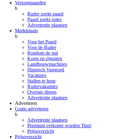
Verzorgpaarden
b
Ruiter zoekt paard
Paard zoekt ruiter
Advertentie plaatsen
Marktplaats
b
Voor het Paard
Voor de Ruiter
Rondom de stal
Koets en rijtuigen
Landbouwmachines
Hippisch Vastgoed
Vacatures
Stallen te huur
Ruitervakanties
Overige dieren
Advertentie plaatsen
Adverteren
Gratis adverteren
b
Advertentie plaatsen
Premium verkoper worden
Tipp!
Prijsoverzicht
Prijsoverzicht