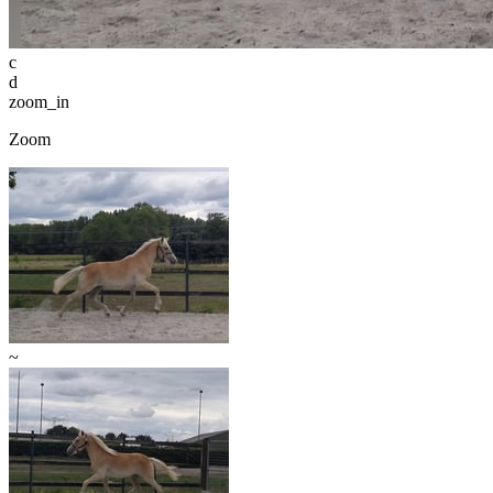
c
d
zoom_in
Zoom
~