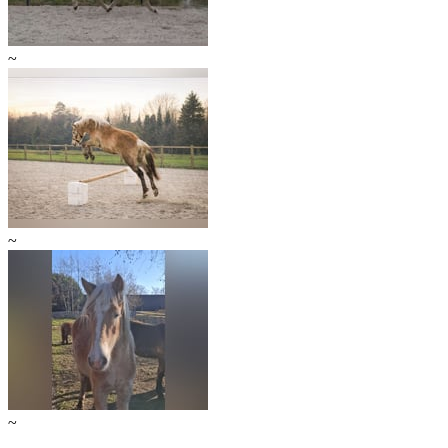
~
~
~