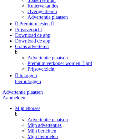
Stallen te huur
Ruitervakanties
Overige dieren
Advertentie plaatsen

Premium testen

Prijsoverzicht
Download de app
Download de app
Gratis adverteren
b
Advertentie plaatsen
Premium verkoper worden
Tipp!
Prijsoverzicht

Inloggen
hier inloggen
Advertentie plaatsen
Aanmelden
Mijn ehorses
b
Advertentie plaatsen
Mijn advertenties
Mijn berichten
Mijn favorieten