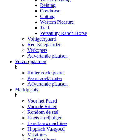
Reining
Cowhorse
Cutting
Western Pleasure
Trail
Versatility Ranch Horse
Voltigeerpaard
Recreatiepaarden
Verkopers
Advertentie plaatsen
Verzorgpaarden
b
Ruiter zoekt paard
Paard zoekt ruiter
Advertentie plaatsen
Marktplaats
b
Voor het Paard
Voor de Ruiter
Rondom de stal
Koets en rijtuigen
Landbouwmachines
Hippisch Vastgoed
Vacatures