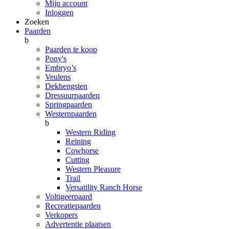
Mijn account
Inloggen
Zoeken
Paarden
b
Paarden te koop
Pony's
Embryo’s
Veulens
Dekhengsten
Dressuurpaarden
Springpaarden
Westernpaarden
b
Western Riding
Reining
Cowhorse
Cutting
Western Pleasure
Trail
Versatility Ranch Horse
Voltigeerpaard
Recreatiepaarden
Verkopers
Advertentie plaatsen