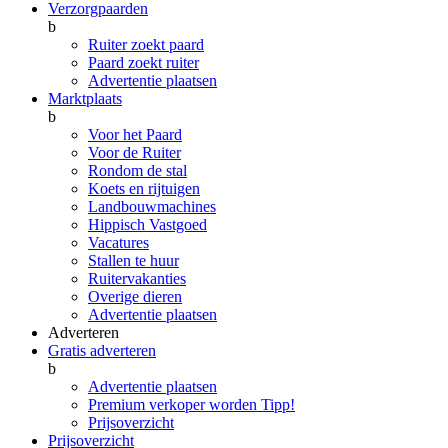
Verzorgpaarden
b
Ruiter zoekt paard
Paard zoekt ruiter
Advertentie plaatsen
Marktplaats
b
Voor het Paard
Voor de Ruiter
Rondom de stal
Koets en rijtuigen
Landbouwmachines
Hippisch Vastgoed
Vacatures
Stallen te huur
Ruitervakanties
Overige dieren
Advertentie plaatsen
Adverteren
Gratis adverteren
b
Advertentie plaatsen
Premium verkoper worden
Tipp!
Prijsoverzicht
Prijsoverzicht