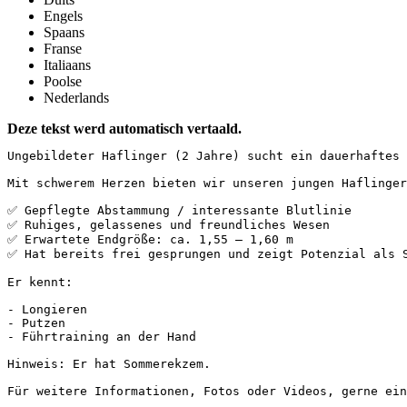
Engels
Spaans
Franse
Italiaans
Poolse
Nederlands
Deze tekst werd automatisch vertaald.
Ungebildeter Haflinger (2 Jahre) sucht ein dauerhaftes Z
Mit schwerem Herzen bieten wir unseren jungen Haflinger
✅ Gepflegte Abstammung / interessante Blutlinie  

✅ Ruhiges, gelassenes und freundliches Wesen  

✅ Erwartete Endgröße: ca. 1,55 – 1,60 m  

✅ Hat bereits frei gesprungen und zeigt Potenzial als S
Er kennt:

- Longieren  

- Putzen  

- Führtraining an der Hand

Hinweis: Er hat Sommerekzem.

Für weitere Informationen, Fotos oder Videos, gerne ein