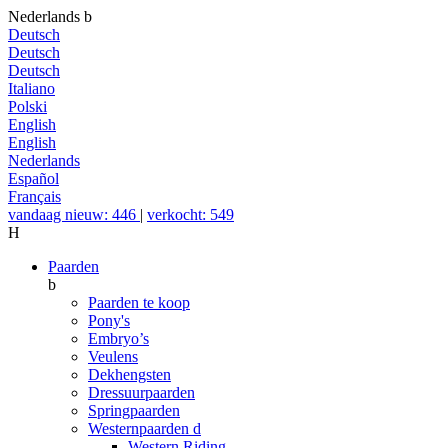
Nederlands
b
Deutsch
Deutsch
Deutsch
Italiano
Polski
English
English
Nederlands
Español
Français
vandaag nieuw: 446
|
verkocht: 549
H
Paarden
b
Paarden te koop
Pony's
Embryo’s
Veulens
Dekhengsten
Dressuurpaarden
Springpaarden
Westernpaarden
d
Western Riding