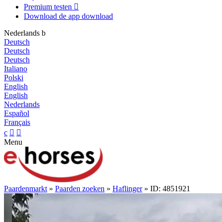
Premium testen

Download de app
download
Nederlands
b
Deutsch
Deutsch
Deutsch
Italiano
Polski
English
English
Nederlands
Español
Français
c


Menu
Paardenmarkt
»
Paarden zoeken
»
Haflinger
» ID: 4851921