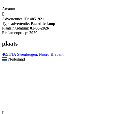
Amanto

Advertenties ID:
4851921
Type advertentie:
Paard te koop
Plaatsingsdatum:
01-06-2026
Reclameoproep:
2020
plaats
4651NA Steenbergen, Noord-Brabant
Nederland
