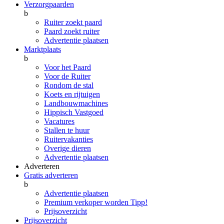
Verzorgpaarden
b
Ruiter zoekt paard
Paard zoekt ruiter
Advertentie plaatsen
Marktplaats
b
Voor het Paard
Voor de Ruiter
Rondom de stal
Koets en rijtuigen
Landbouwmachines
Hippisch Vastgoed
Vacatures
Stallen te huur
Ruitervakanties
Overige dieren
Advertentie plaatsen
Adverteren
Gratis adverteren
b
Advertentie plaatsen
Premium verkoper worden
Tipp!
Prijsoverzicht
Prijsoverzicht