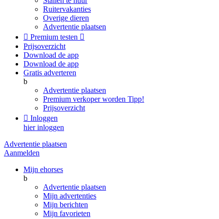
Stallen te huur
Ruitervakanties
Overige dieren
Advertentie plaatsen

Premium testen

Prijsoverzicht
Download de app
Download de app
Gratis adverteren
b
Advertentie plaatsen
Premium verkoper worden
Tipp!
Prijsoverzicht

Inloggen
hier inloggen
Advertentie plaatsen
Aanmelden
Mijn ehorses
b
Advertentie plaatsen
Mijn advertenties
Mijn berichten
Mijn favorieten