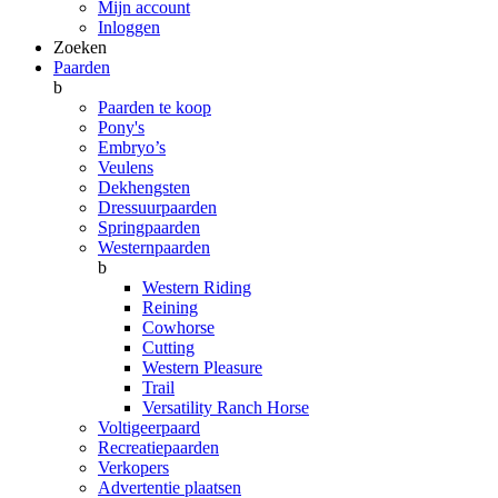
Mijn account
Inloggen
Zoeken
Paarden
b
Paarden te koop
Pony's
Embryo’s
Veulens
Dekhengsten
Dressuurpaarden
Springpaarden
Westernpaarden
b
Western Riding
Reining
Cowhorse
Cutting
Western Pleasure
Trail
Versatility Ranch Horse
Voltigeerpaard
Recreatiepaarden
Verkopers
Advertentie plaatsen