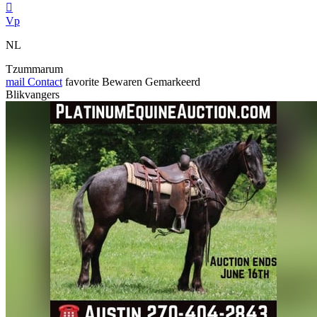

Vp
NL
Tzummarum
mail
Contact
favorite
Bewaren
Gemarkeerd
Blikvangers