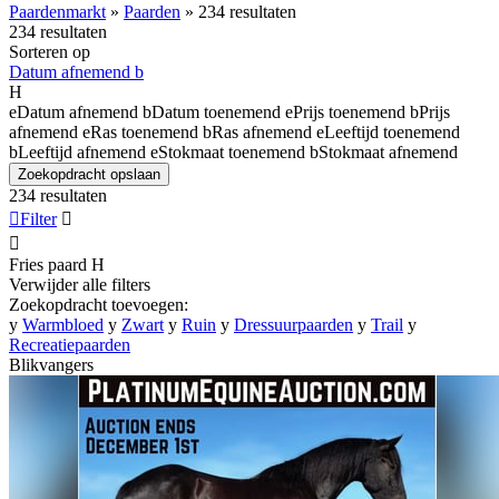
Paardenmarkt
»
Paarden
»
234 resultaten
234 resultaten
Sorteren op
Datum afnemend
b
H
e
Datum afnemend
b
Datum toenemend
e
Prijs toenemend
b
Prijs
afnemend
e
Ras toenemend
b
Ras afnemend
e
Leeftijd toenemend
b
Leeftijd afnemend
e
Stokmaat toenemend
b
Stokmaat afnemend
Zoekopdracht opslaan
234 resultaten

Filter


Fries paard
H
Verwijder alle filters
Zoekopdracht toevoegen:
y
Warmbloed
y
Zwart
y
Ruin
y
Dressuurpaarden
y
Trail
y
Recreatiepaarden
Blikvangers