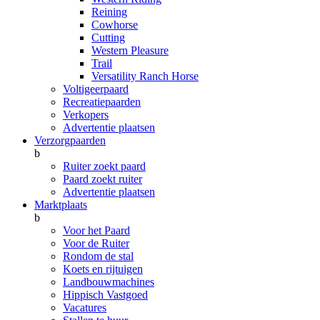
Reining
Cowhorse
Cutting
Western Pleasure
Trail
Versatility Ranch Horse
Voltigeerpaard
Recreatiepaarden
Verkopers
Advertentie plaatsen
Verzorgpaarden
b
Ruiter zoekt paard
Paard zoekt ruiter
Advertentie plaatsen
Marktplaats
b
Voor het Paard
Voor de Ruiter
Rondom de stal
Koets en rijtuigen
Landbouwmachines
Hippisch Vastgoed
Vacatures