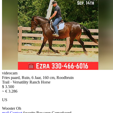
videocam
Fries paard, Ruin, 6 Jaar, 160 cm, Roodbruin
Trail · Versatility Ranch Horse
$ 3.500
~ € 3.286
US
Wooster Oh
mail
Contact
favorite
Bewaren
Gemarkeerd