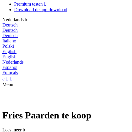
Premium testen

Download de app
download
Nederlands
b
Deutsch
Deutsch
Deutsch
Italiano
Polski
English
English
Nederlands
Español
Français
c


Menu
Fries Paarden te koop
Lees meer
b