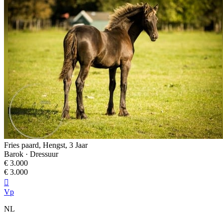
Fries paard, Hengst, 3 Jaar
Barok · Dressuur
€ 3.000
€ 3.000

Vp
NL