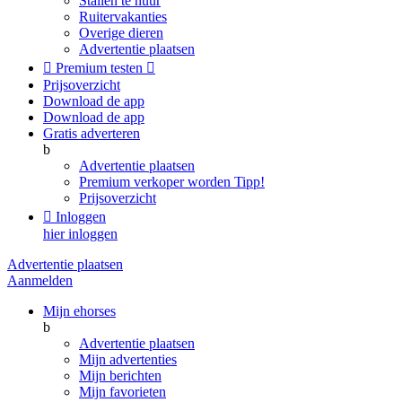
Stallen te huur
Ruitervakanties
Overige dieren
Advertentie plaatsen

Premium testen

Prijsoverzicht
Download de app
Download de app
Gratis adverteren
b
Advertentie plaatsen
Premium verkoper worden
Tipp!
Prijsoverzicht

Inloggen
hier inloggen
Advertentie plaatsen
Aanmelden
Mijn ehorses
b
Advertentie plaatsen
Mijn advertenties
Mijn berichten
Mijn favorieten