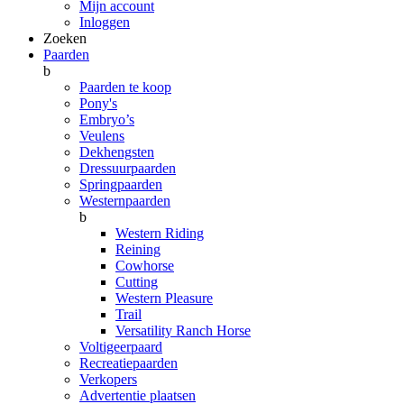
Mijn account
Inloggen
Zoeken
Paarden
b
Paarden te koop
Pony's
Embryo’s
Veulens
Dekhengsten
Dressuurpaarden
Springpaarden
Westernpaarden
b
Western Riding
Reining
Cowhorse
Cutting
Western Pleasure
Trail
Versatility Ranch Horse
Voltigeerpaard
Recreatiepaarden
Verkopers
Advertentie plaatsen