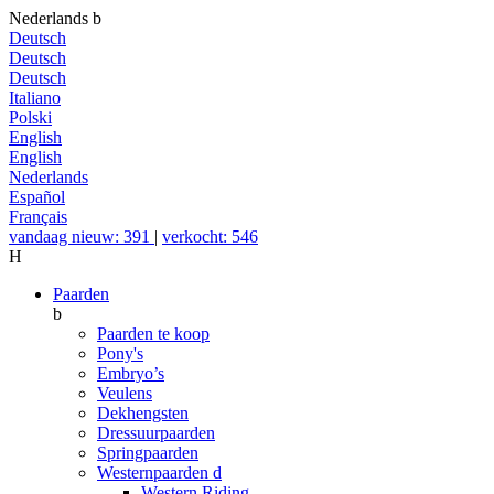
Nederlands
b
Deutsch
Deutsch
Deutsch
Italiano
Polski
English
English
Nederlands
Español
Français
vandaag nieuw: 391
|
verkocht: 546
H
Paarden
b
Paarden te koop
Pony's
Embryo’s
Veulens
Dekhengsten
Dressuurpaarden
Springpaarden
Westernpaarden
d
Western Riding