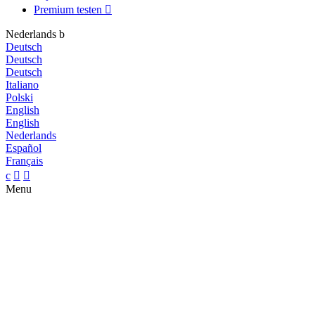
Premium testen

Nederlands
b
Deutsch
Deutsch
Deutsch
Italiano
Polski
English
English
Nederlands
Español
Français
c


Menu