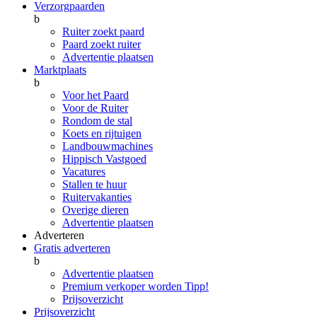
Verzorgpaarden
b
Ruiter zoekt paard
Paard zoekt ruiter
Advertentie plaatsen
Marktplaats
b
Voor het Paard
Voor de Ruiter
Rondom de stal
Koets en rijtuigen
Landbouwmachines
Hippisch Vastgoed
Vacatures
Stallen te huur
Ruitervakanties
Overige dieren
Advertentie plaatsen
Adverteren
Gratis adverteren
b
Advertentie plaatsen
Premium verkoper worden
Tipp!
Prijsoverzicht
Prijsoverzicht