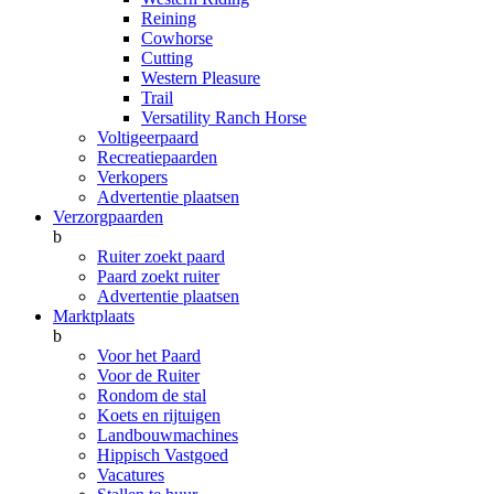
Reining
Cowhorse
Cutting
Western Pleasure
Trail
Versatility Ranch Horse
Voltigeerpaard
Recreatiepaarden
Verkopers
Advertentie plaatsen
Verzorgpaarden
b
Ruiter zoekt paard
Paard zoekt ruiter
Advertentie plaatsen
Marktplaats
b
Voor het Paard
Voor de Ruiter
Rondom de stal
Koets en rijtuigen
Landbouwmachines
Hippisch Vastgoed
Vacatures