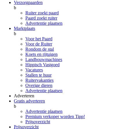
Verzorgpaarden
b
Ruiter zoekt paard
Paard zoekt ruiter
Advertentie plaatsen
Marktplaats
b
Voor het Paard
Voor de Ruiter
Rondom de stal
Koets en rijtuigen
Landbouwmachines
Hippisch Vastgoed
Vacatures
Stallen te huur
Ruitervakanties
Overige dieren
Advertentie plaatsen
Adverteren
Gratis adverteren
b
Advertentie plaatsen
Premium verkoper worden
Tipp!
Prijsoverzicht
Prijsoverzicht