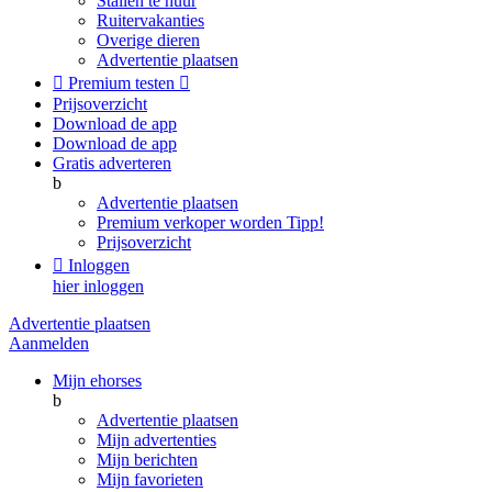
Stallen te huur
Ruitervakanties
Overige dieren
Advertentie plaatsen

Premium testen

Prijsoverzicht
Download de app
Download de app
Gratis adverteren
b
Advertentie plaatsen
Premium verkoper worden
Tipp!
Prijsoverzicht

Inloggen
hier inloggen
Advertentie plaatsen
Aanmelden
Mijn ehorses
b
Advertentie plaatsen
Mijn advertenties
Mijn berichten
Mijn favorieten