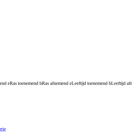
mend
e
Ras toenemend
b
Ras afnemend
e
Leeftijd toenemend
b
Leeftijd a
rie