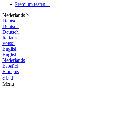
Premium testen

Nederlands
b
Deutsch
Deutsch
Deutsch
Italiano
Polski
English
English
Nederlands
Español
Français
c


Menu