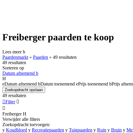
Freiberger paarden te koop
Lees meer
b
Paardenmarkt
»
Paarden
»
49 resultaten
49 resultaten
Sorteren op
Datum afnemend
b
H
e
Datum afnemend
b
Datum toenemend
e
Prijs toenemend
b
Prijs afne
Zoekopdracht opslaan
49 resultaten

Filter


Freiberger
H
Verwijder alle filters
Zoekopdracht toevoegen:
y
Koudbloed
y
Recreatiepaarden
y
Tuigpaarden
y
Ruin
y
Bruin
y
Mer