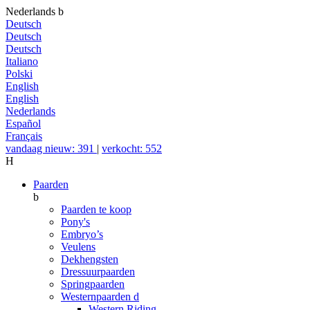
Nederlands
b
Deutsch
Deutsch
Deutsch
Italiano
Polski
English
English
Nederlands
Español
Français
vandaag nieuw: 391
|
verkocht: 552
H
Paarden
b
Paarden te koop
Pony's
Embryo’s
Veulens
Dekhengsten
Dressuurpaarden
Springpaarden
Westernpaarden
d
Western Riding