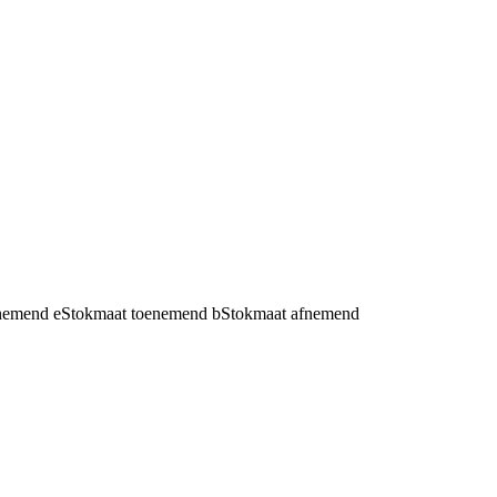
fnemend
e
Stokmaat toenemend
b
Stokmaat afnemend