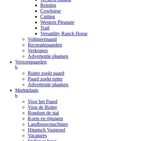
Reining
Cowhorse
Cutting
Western Pleasure
Trail
Versatility Ranch Horse
Voltigeerpaard
Recreatiepaarden
Verkopers
Advertentie plaatsen
Verzorgpaarden
b
Ruiter zoekt paard
Paard zoekt ruiter
Advertentie plaatsen
Marktplaats
b
Voor het Paard
Voor de Ruiter
Rondom de stal
Koets en rijtuigen
Landbouwmachines
Hippisch Vastgoed
Vacatures