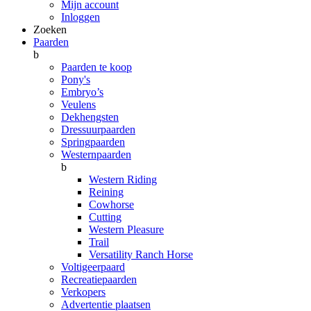
Mijn account
Inloggen
Zoeken
Paarden
b
Paarden te koop
Pony's
Embryo’s
Veulens
Dekhengsten
Dressuurpaarden
Springpaarden
Westernpaarden
b
Western Riding
Reining
Cowhorse
Cutting
Western Pleasure
Trail
Versatility Ranch Horse
Voltigeerpaard
Recreatiepaarden
Verkopers
Advertentie plaatsen