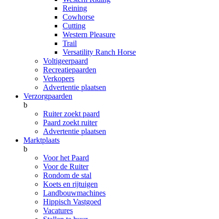
Reining
Cowhorse
Cutting
Western Pleasure
Trail
Versatility Ranch Horse
Voltigeerpaard
Recreatiepaarden
Verkopers
Advertentie plaatsen
Verzorgpaarden
b
Ruiter zoekt paard
Paard zoekt ruiter
Advertentie plaatsen
Marktplaats
b
Voor het Paard
Voor de Ruiter
Rondom de stal
Koets en rijtuigen
Landbouwmachines
Hippisch Vastgoed
Vacatures