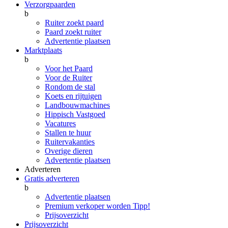
Verzorgpaarden
b
Ruiter zoekt paard
Paard zoekt ruiter
Advertentie plaatsen
Marktplaats
b
Voor het Paard
Voor de Ruiter
Rondom de stal
Koets en rijtuigen
Landbouwmachines
Hippisch Vastgoed
Vacatures
Stallen te huur
Ruitervakanties
Overige dieren
Advertentie plaatsen
Adverteren
Gratis adverteren
b
Advertentie plaatsen
Premium verkoper worden
Tipp!
Prijsoverzicht
Prijsoverzicht