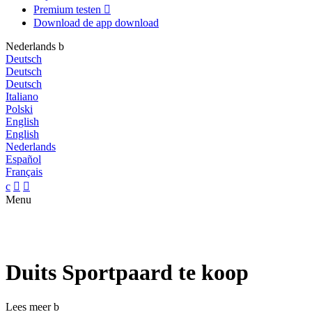
Premium testen

Download de app
download
Nederlands
b
Deutsch
Deutsch
Deutsch
Italiano
Polski
English
English
Nederlands
Español
Français
c


Menu
Duits Sportpaard te koop
Lees meer
b