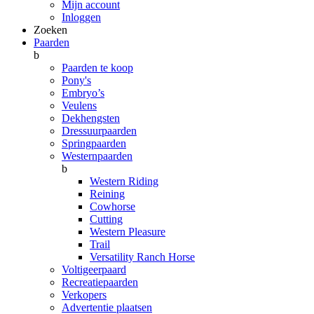
Mijn account
Inloggen
Zoeken
Paarden
b
Paarden te koop
Pony's
Embryo’s
Veulens
Dekhengsten
Dressuurpaarden
Springpaarden
Westernpaarden
b
Western Riding
Reining
Cowhorse
Cutting
Western Pleasure
Trail
Versatility Ranch Horse
Voltigeerpaard
Recreatiepaarden
Verkopers
Advertentie plaatsen