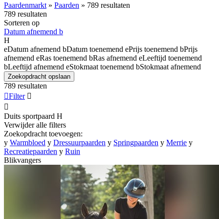
Paardenmarkt
»
Paarden
»
789 resultaten
789 resultaten
Sorteren op
Datum afnemend
b
H
e
Datum afnemend
b
Datum toenemend
e
Prijs toenemend
b
Prijs
afnemend
e
Ras toenemend
b
Ras afnemend
e
Leeftijd toenemend
b
Leeftijd afnemend
e
Stokmaat toenemend
b
Stokmaat afnemend
Zoekopdracht opslaan
789 resultaten

Filter


Duits sportpaard
H
Verwijder alle filters
Zoekopdracht toevoegen:
y
Warmbloed
y
Dressuurpaarden
y
Springpaarden
y
Merrie
y
Recreatiepaarden
y
Ruin
Blikvangers