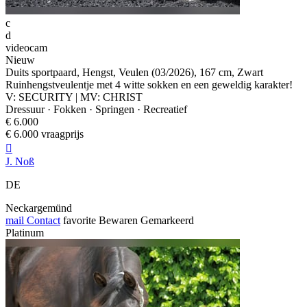
c
d
videocam
Nieuw
Duits sportpaard, Hengst, Veulen (03/2026), 167 cm, Zwart
Ruinhengstveulentje met 4 witte sokken en een geweldig karakter!
V: SECURITY | MV: CHRIST
Dressuur · Fokken · Springen · Recreatief
€ 6.000
€ 6.000 vraagprijs

J. Noß
DE
Neckargemünd
mail
Contact
favorite
Bewaren
Gemarkeerd
Platinum