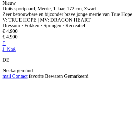
Nieuw
Duits sportpaard, Merrie, 1 Jaar, 172 cm, Zwart
Zeer betrouwbare en bijzonder brave jonge merrie van True Hope
V: TRUE HOPE | MV: DRAGON HEART
Dressuur · Fokken · Springen · Recreatief
€ 4.900
€ 4.900

J. Noß
DE
Neckargemünd
mail
Contact
favorite
Bewaren
Gemarkeerd