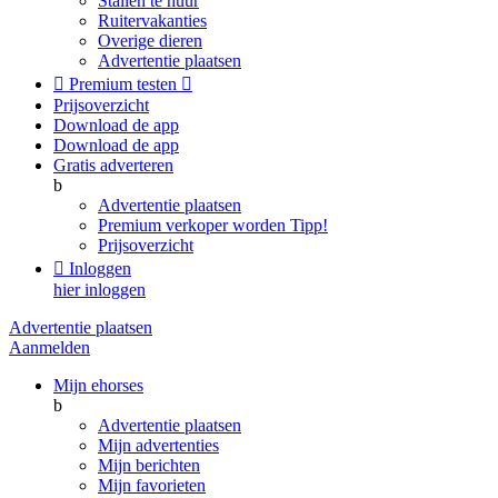
Stallen te huur
Ruitervakanties
Overige dieren
Advertentie plaatsen

Premium testen

Prijsoverzicht
Download de app
Download de app
Gratis adverteren
b
Advertentie plaatsen
Premium verkoper worden
Tipp!
Prijsoverzicht

Inloggen
hier inloggen
Advertentie plaatsen
Aanmelden
Mijn ehorses
b
Advertentie plaatsen
Mijn advertenties
Mijn berichten
Mijn favorieten