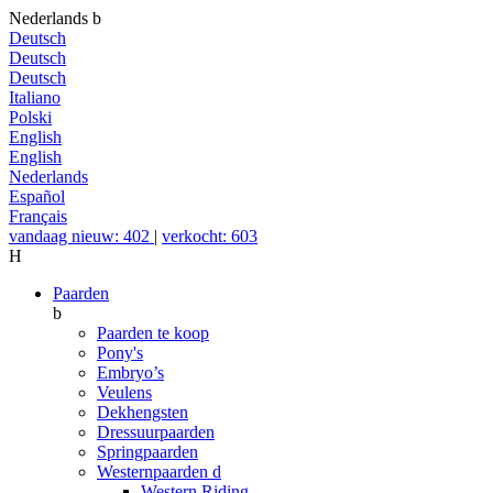
Nederlands
b
Deutsch
Deutsch
Deutsch
Italiano
Polski
English
English
Nederlands
Español
Français
vandaag nieuw: 402
|
verkocht: 603
H
Paarden
b
Paarden te koop
Pony's
Embryo’s
Veulens
Dekhengsten
Dressuurpaarden
Springpaarden
Westernpaarden
d
Western Riding