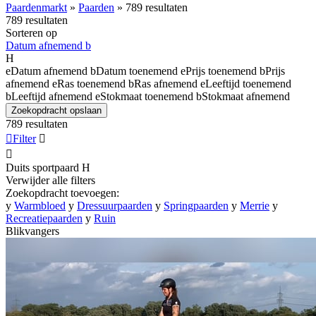
Paardenmarkt
»
Paarden
»
789 resultaten
789 resultaten
Sorteren op
Datum afnemend
b
H
e
Datum afnemend
b
Datum toenemend
e
Prijs toenemend
b
Prijs
afnemend
e
Ras toenemend
b
Ras afnemend
e
Leeftijd toenemend
b
Leeftijd afnemend
e
Stokmaat toenemend
b
Stokmaat afnemend
Zoekopdracht opslaan
789 resultaten

Filter


Duits sportpaard
H
Verwijder alle filters
Zoekopdracht toevoegen:
y
Warmbloed
y
Dressuurpaarden
y
Springpaarden
y
Merrie
y
Recreatiepaarden
y
Ruin
Blikvangers