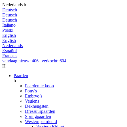
Nederlands
b
Deutsch
Deutsch
Deutsch
Italiano
Polski
English
English
Nederlands
Español
Français
vandaag nieuw: 406
|
verkocht: 604
H
Paarden
b
Paarden te koop
Pony's
Embryo’s
Veulens
Dekhengsten
Dressuurpaarden
Springpaarden
Westernpaarden
d
Western Riding