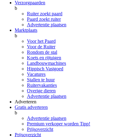
Verzorgpaarden
b
Ruiter zoekt paard
Paard zoekt ruiter
Advertentie plaatsen
Marktplaats
b
Voor het Paard
Voor de Ruiter
Rondom de stal
Koets en rijtuigen
Landbouwmachines
Hippisch Vastgoed
Vacatures
Stallen te huur
Ruitervakanties
Overige dieren
Advertentie plaatsen
Adverteren
Gratis adverteren
b
Advertentie plaatsen
Premium verkoper worden
Tipp!
Prijsoverzicht
Prijsoverzicht