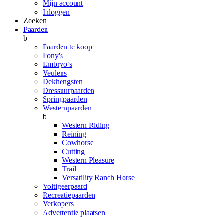
Mijn account
Inloggen
Zoeken
Paarden
b
Paarden te koop
Pony's
Embryo’s
Veulens
Dekhengsten
Dressuurpaarden
Springpaarden
Westernpaarden
b
Western Riding
Reining
Cowhorse
Cutting
Western Pleasure
Trail
Versatility Ranch Horse
Voltigeerpaard
Recreatiepaarden
Verkopers
Advertentie plaatsen