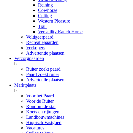
Reining
Cowhorse
Cutting
Western Pleasure
Trail
Versatility Ranch Horse
Voltigeerpaard
Recreatiepaarden
Verkopers
Advertentie plaatsen
Verzorgpaarden
b
Ruiter zoekt paard
Paard zoekt ruiter
Advertentie plaatsen
Marktplaats
b
Voor het Paard
Voor de Ruiter
Rondom de stal
Koets en rijtuigen
Landbouwmachines
Hippisch Vastgoed
Vacatures