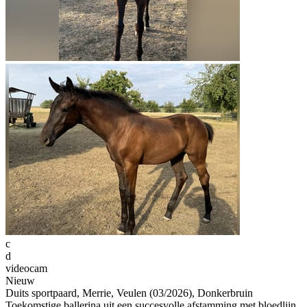
c
d
videocam
Nieuw
Duits sportpaard, Merrie, Veulen (03/2026), Donkerbruin
Toekomstige ballerina uit een succesvolle afstamming met bloedlijn