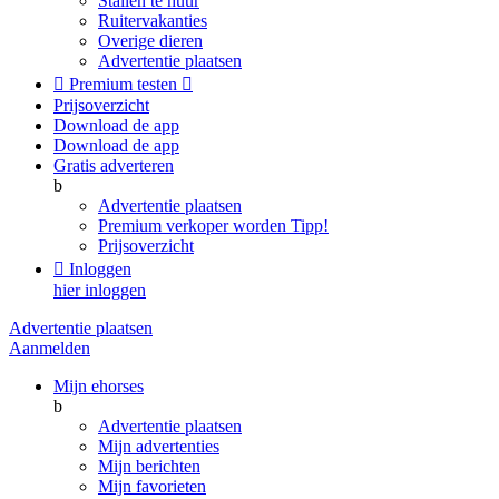
Stallen te huur
Ruitervakanties
Overige dieren
Advertentie plaatsen

Premium testen

Prijsoverzicht
Download de app
Download de app
Gratis adverteren
b
Advertentie plaatsen
Premium verkoper worden
Tipp!
Prijsoverzicht

Inloggen
hier inloggen
Advertentie plaatsen
Aanmelden
Mijn ehorses
b
Advertentie plaatsen
Mijn advertenties
Mijn berichten
Mijn favorieten