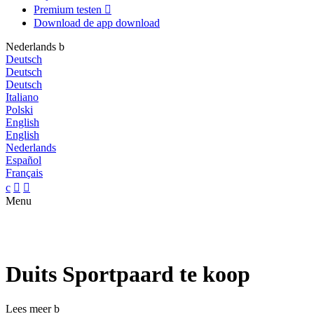
Premium testen

Download de app
download
Nederlands
b
Deutsch
Deutsch
Deutsch
Italiano
Polski
English
English
Nederlands
Español
Français
c


Menu
Duits Sportpaard te koop
Lees meer
b