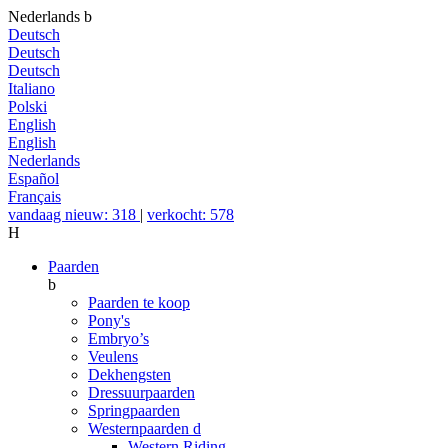
Nederlands
b
Deutsch
Deutsch
Deutsch
Italiano
Polski
English
English
Nederlands
Español
Français
vandaag nieuw: 318
|
verkocht: 578
H
Paarden
b
Paarden te koop
Pony's
Embryo’s
Veulens
Dekhengsten
Dressuurpaarden
Springpaarden
Westernpaarden
d
Western Riding