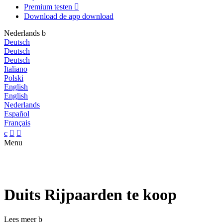
Premium testen

Download de app
download
Nederlands
b
Deutsch
Deutsch
Deutsch
Italiano
Polski
English
English
Nederlands
Español
Français
c


Menu
Duits Rijpaarden te koop
Lees meer
b