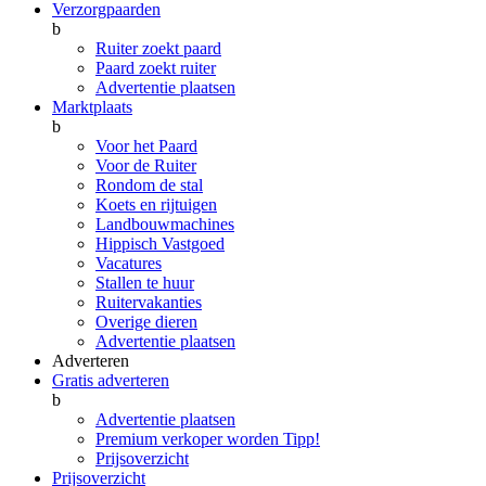
Verzorgpaarden
b
Ruiter zoekt paard
Paard zoekt ruiter
Advertentie plaatsen
Marktplaats
b
Voor het Paard
Voor de Ruiter
Rondom de stal
Koets en rijtuigen
Landbouwmachines
Hippisch Vastgoed
Vacatures
Stallen te huur
Ruitervakanties
Overige dieren
Advertentie plaatsen
Adverteren
Gratis adverteren
b
Advertentie plaatsen
Premium verkoper worden
Tipp!
Prijsoverzicht
Prijsoverzicht