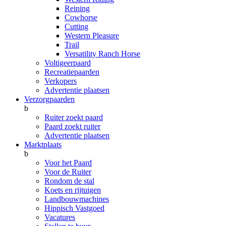
Reining
Cowhorse
Cutting
Western Pleasure
Trail
Versatility Ranch Horse
Voltigeerpaard
Recreatiepaarden
Verkopers
Advertentie plaatsen
Verzorgpaarden
b
Ruiter zoekt paard
Paard zoekt ruiter
Advertentie plaatsen
Marktplaats
b
Voor het Paard
Voor de Ruiter
Rondom de stal
Koets en rijtuigen
Landbouwmachines
Hippisch Vastgoed
Vacatures