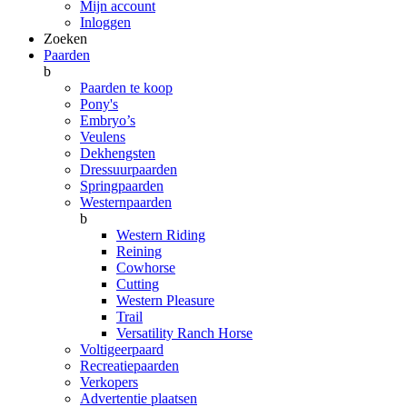
Mijn account
Inloggen
Zoeken
Paarden
b
Paarden te koop
Pony's
Embryo’s
Veulens
Dekhengsten
Dressuurpaarden
Springpaarden
Westernpaarden
b
Western Riding
Reining
Cowhorse
Cutting
Western Pleasure
Trail
Versatility Ranch Horse
Voltigeerpaard
Recreatiepaarden
Verkopers
Advertentie plaatsen