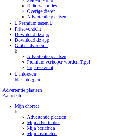
Stallen te huur
Ruitervakanties
Overige dieren
Advertentie plaatsen

Premium testen

Prijsoverzicht
Download de app
Download de app
Gratis adverteren
b
Advertentie plaatsen
Premium verkoper worden
Tipp!
Prijsoverzicht

Inloggen
hier inloggen
Advertentie plaatsen
Aanmelden
Mijn ehorses
b
Advertentie plaatsen
Mijn advertenties
Mijn berichten
Mijn favorieten