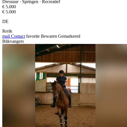
Dressuur · Springen · Recreatief
€ 5.000
€ 5.000
DE
Rerik
mail
Contact
favorite
Bewaren
Gemarkeerd
Blikvangers