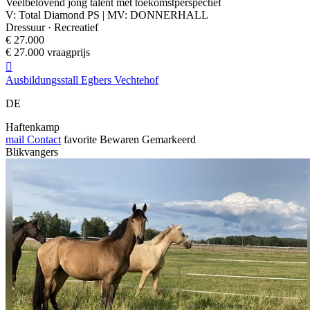
Veelbelovend jong talent met toekomstperspectief
V: Total Diamond PS | MV: DONNERHALL
Dressuur · Recreatief
€ 27.000
€ 27.000 vraagprijs

Ausbildungsstall Egbers Vechtehof
DE
Haftenkamp
mail
Contact
favorite
Bewaren
Gemarkeerd
Blikvangers