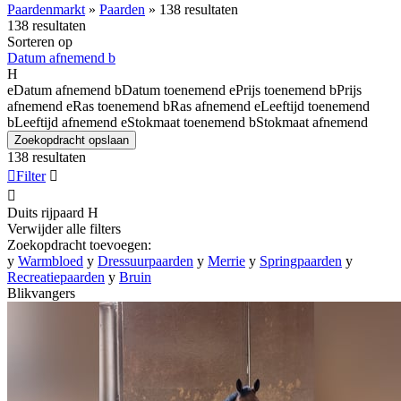
Paardenmarkt
»
Paarden
»
138 resultaten
138 resultaten
Sorteren op
Datum afnemend
b
H
e
Datum afnemend
b
Datum toenemend
e
Prijs toenemend
b
Prijs
afnemend
e
Ras toenemend
b
Ras afnemend
e
Leeftijd toenemend
b
Leeftijd afnemend
e
Stokmaat toenemend
b
Stokmaat afnemend
Zoekopdracht opslaan
138 resultaten

Filter


Duits rijpaard
H
Verwijder alle filters
Zoekopdracht toevoegen:
y
Warmbloed
y
Dressuurpaarden
y
Merrie
y
Springpaarden
y
Recreatiepaarden
y
Bruin
Blikvangers