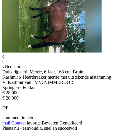
c
d
videocam
Duits rijpaard, Merrie, 6 Jaar, 168 cm, Bruin
Kashmir x Heartbreaker merrie met uitstekende afstamming
V: Kashmir van | MV: NIMMERDOR
Springen · Fokken
€ 28.000
€ 28.000
DE
Unterneukirchen
mail
Contact
favorite
Bewaren
Gemarkeerd
Plaats nu - eenvoudig, snel en succesvol!