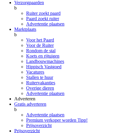
Verzorgpaarden
b
Ruiter zoekt paard
Paard zoekt ruiter
Advertentie plaatsen
Marktplaats
b
Voor het Paard
Voor de Ruiter
Rondom de stal
Koets en rijtuigen
Landbouwmachines
Hippisch Vastgoed
Vacatures
Stallen te huur
Ruitervakanties
Overige dieren
Advertentie plaatsen
Adverteren
Gratis adverteren
b
Advertentie plaatsen
Premium verkoper worden
Tipp!
Prijsoverzicht
Prijsoverzicht