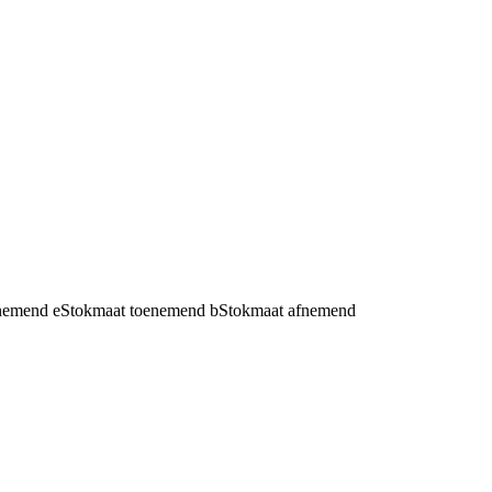
fnemend
e
Stokmaat toenemend
b
Stokmaat afnemend