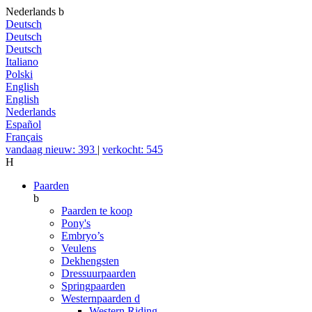
Nederlands
b
Deutsch
Deutsch
Deutsch
Italiano
Polski
English
English
Nederlands
Español
Français
vandaag nieuw: 393
|
verkocht: 545
H
Paarden
b
Paarden te koop
Pony's
Embryo’s
Veulens
Dekhengsten
Dressuurpaarden
Springpaarden
Westernpaarden
d
Western Riding