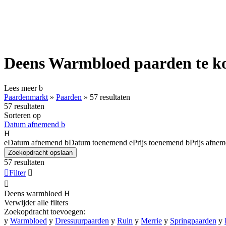
Deens Warmbloed paarden te k
Lees meer
b
Paardenmarkt
»
Paarden
»
57 resultaten
57 resultaten
Sorteren op
Datum afnemend
b
H
e
Datum afnemend
b
Datum toenemend
e
Prijs toenemend
b
Prijs afne
Zoekopdracht opslaan
57 resultaten

Filter


Deens warmbloed
H
Verwijder alle filters
Zoekopdracht toevoegen:
y
Warmbloed
y
Dressuurpaarden
y
Ruin
y
Merrie
y
Springpaarden
y