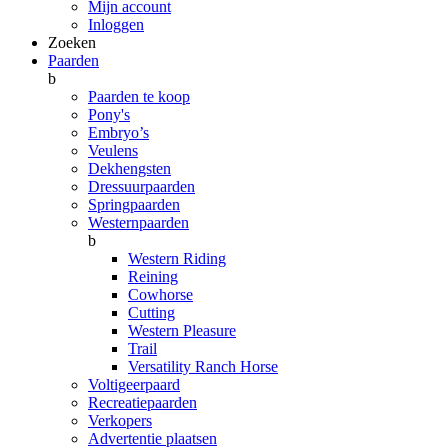
Mijn account
Inloggen
Zoeken
Paarden
b
Paarden te koop
Pony's
Embryo’s
Veulens
Dekhengsten
Dressuurpaarden
Springpaarden
Westernpaarden
b
Western Riding
Reining
Cowhorse
Cutting
Western Pleasure
Trail
Versatility Ranch Horse
Voltigeerpaard
Recreatiepaarden
Verkopers
Advertentie plaatsen