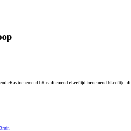
oop
mend
e
Ras toenemend
b
Ras afnemend
e
Leeftijd toenemend
b
Leeftijd a
Bruin