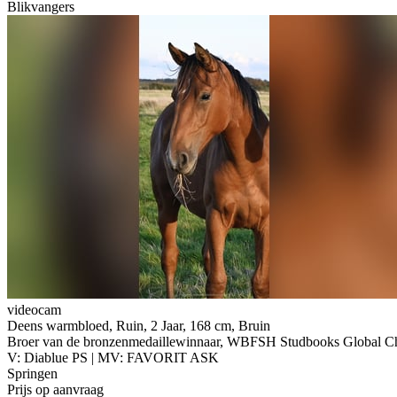
Blikvangers
videocam
Deens warmbloed, Ruin, 2 Jaar, 168 cm, Bruin
Broer van de bronzenmedaillewinnaar, WBFSH Studbooks Global C
V: Diablue PS | MV: FAVORIT ASK
Springen
Prijs op aanvraag