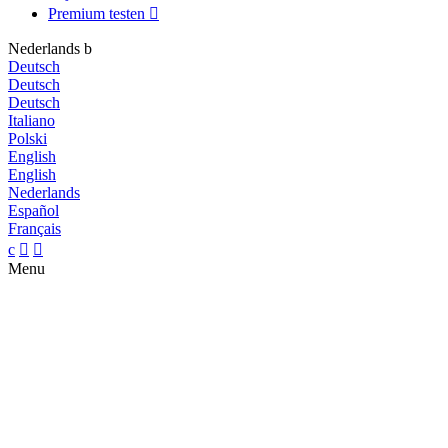
Premium testen

Nederlands
b
Deutsch
Deutsch
Deutsch
Italiano
Polski
English
English
Nederlands
Español
Français
c


Menu