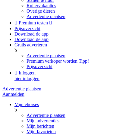
Stallen te huur
Ruitervakanties
Overige dieren
Advertentie plaatsen

Premium testen

Prijsoverzicht
Download de app
Download de app
Gratis adverteren
b
Advertentie plaatsen
Premium verkoper worden
Tipp!
Prijsoverzicht

Inloggen
hier inloggen
Advertentie plaatsen
Aanmelden
Mijn ehorses
b
Advertentie plaatsen
Mijn advertenties
Mijn berichten
Mijn favorieten