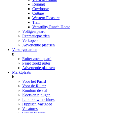
Reining
Cowhorse
Cutting
Western Pleasure
Trail
Versatility Ranch Horse
Voltigeerpaard
Recreatiepaarden
Verkopers
Advertentie plaatsen
Verzorgpaarden
b
Ruiter zoekt paard
Paard zoekt ruiter
Advertentie plaatsen
Marktplaats
b
Voor het Paard
Voor de Ruiter
Rondom de stal
Koets en rijtuigen
Landbouwmachines
Hippisch Vastgoed
Vacatures