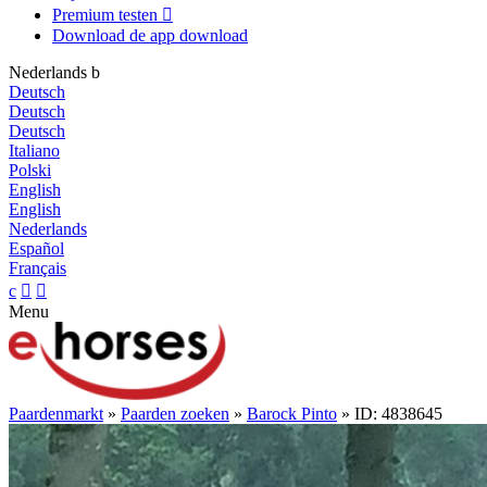
Premium testen

Download de app
download
Nederlands
b
Deutsch
Deutsch
Deutsch
Italiano
Polski
English
English
Nederlands
Español
Français
c


Menu
Paardenmarkt
»
Paarden zoeken
»
Barock Pinto
» ID: 4838645