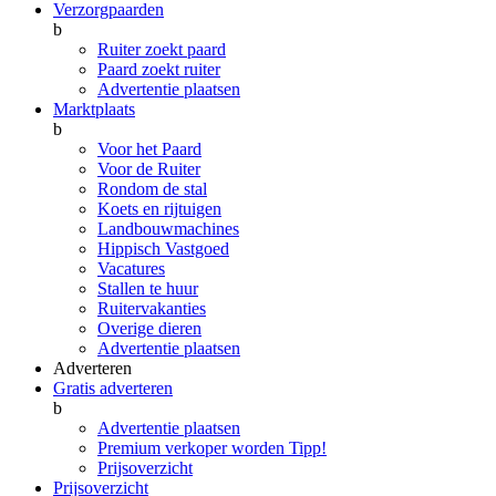
Verzorgpaarden
b
Ruiter zoekt paard
Paard zoekt ruiter
Advertentie plaatsen
Marktplaats
b
Voor het Paard
Voor de Ruiter
Rondom de stal
Koets en rijtuigen
Landbouwmachines
Hippisch Vastgoed
Vacatures
Stallen te huur
Ruitervakanties
Overige dieren
Advertentie plaatsen
Adverteren
Gratis adverteren
b
Advertentie plaatsen
Premium verkoper worden
Tipp!
Prijsoverzicht
Prijsoverzicht