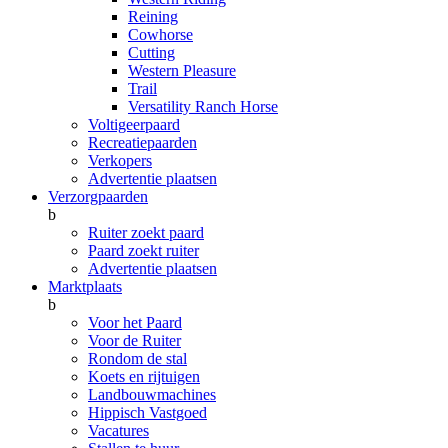
Reining
Cowhorse
Cutting
Western Pleasure
Trail
Versatility Ranch Horse
Voltigeerpaard
Recreatiepaarden
Verkopers
Advertentie plaatsen
Verzorgpaarden
b
Ruiter zoekt paard
Paard zoekt ruiter
Advertentie plaatsen
Marktplaats
b
Voor het Paard
Voor de Ruiter
Rondom de stal
Koets en rijtuigen
Landbouwmachines
Hippisch Vastgoed
Vacatures