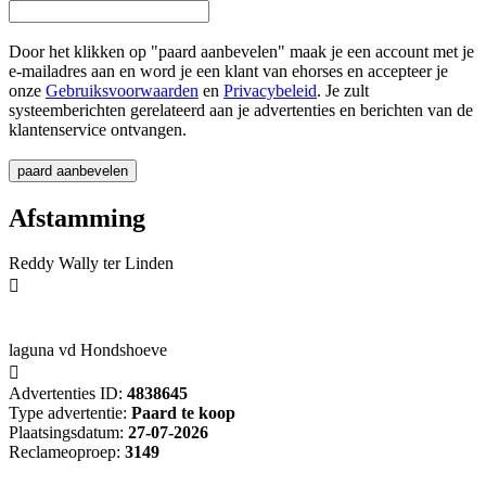
Door het klikken op "paard aanbevelen" maak je een account met je
e-mailadres aan en word je een klant van ehorses en accepteer je
onze
Gebruiksvoorwaarden
en
Privacybeleid
. Je zult
systeemberichten gerelateerd aan je advertenties en berichten van de
klantenservice ontvangen.
Afstamming
Reddy Wally ter Linden

laguna vd Hondshoeve

Advertenties ID:
4838645
Type advertentie:
Paard te koop
Plaatsingsdatum:
27-07-2026
Reclameoproep:
3149