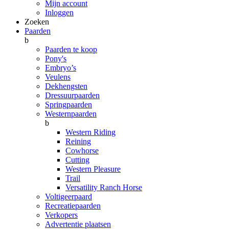
Mijn account
Inloggen
Zoeken
Paarden
b
Paarden te koop
Pony's
Embryo’s
Veulens
Dekhengsten
Dressuurpaarden
Springpaarden
Westernpaarden
b
Western Riding
Reining
Cowhorse
Cutting
Western Pleasure
Trail
Versatility Ranch Horse
Voltigeerpaard
Recreatiepaarden
Verkopers
Advertentie plaatsen