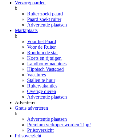
Verzorgpaarden
b
Ruiter zoekt paard
Paard zoekt ruiter
Advertentie plaatsen
Marktplaats
b
Voor het Paard
Voor de Ruiter
Rondom de stal
Koets en rijtuigen
Landbouwmachines
Hippisch Vastgoed
Vacatures
Stallen te huur
Ruitervakanties
Overige dieren
Advertentie plaatsen
Adverteren
Gratis adverteren
b
Advertentie plaatsen
Premium verkoper worden
Tipp!
Prijsoverzicht
Prijsoverzicht