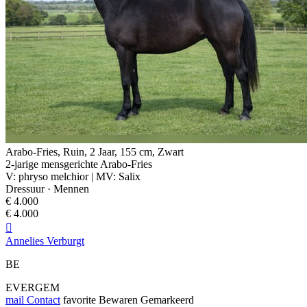
Arabo-Fries, Ruin, 2 Jaar, 155 cm, Zwart
2-jarige mensgerichte Arabo-Fries
V: phryso melchior | MV: Salix
Dressuur · Mennen
€ 4.000
€ 4.000

Annelies Verburgt
BE
EVERGEM
mail
Contact
favorite
Bewaren
Gemarkeerd