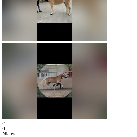
c
d
Nieuw