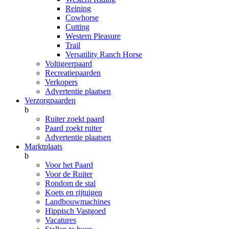
Reining
Cowhorse
Cutting
Western Pleasure
Trail
Versatility Ranch Horse
Voltigeerpaard
Recreatiepaarden
Verkopers
Advertentie plaatsen
Verzorgpaarden
b
Ruiter zoekt paard
Paard zoekt ruiter
Advertentie plaatsen
Marktplaats
b
Voor het Paard
Voor de Ruiter
Rondom de stal
Koets en rijtuigen
Landbouwmachines
Hippisch Vastgoed
Vacatures