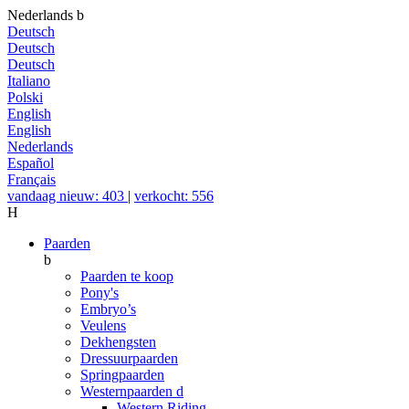
Nederlands
b
Deutsch
Deutsch
Deutsch
Italiano
Polski
English
English
Nederlands
Español
Français
vandaag nieuw: 403
|
verkocht: 556
H
Paarden
b
Paarden te koop
Pony's
Embryo’s
Veulens
Dekhengsten
Dressuurpaarden
Springpaarden
Westernpaarden
d
Western Riding