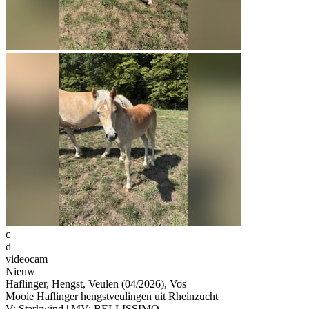
c
d
videocam
Nieuw
Haflinger, Hengst, Veulen (04/2026), Vos
Mooie Haflinger hengstveulingen uit Rheinzucht
V: Starkwind | MV: BELLISSIMO