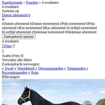
Paardenmarkt
»
Paarden
»
4 resultaten
4 resultaten
Sorteren op
Datum afnemend
b
H
e
Datum afnemend
b
Datum toenemend
e
Prijs toenemend
b
Prijs
afnemend
e
Ras toenemend
b
Ras afnemend
e
Leeftijd toenemend
b
Leeftijd afnemend
e
Stokmaat toenemend
b
Stokmaat afnemend
Zoekopdracht opslaan
4 resultaten

Filter


Arabo-Fries
H
Verwijder alle filters
Zoekopdracht toevoegen:
y
Zwart
y
Warmbloed
y
Dressuurpaarden
y
Tuigpaarden
y
Recreatiepaarden
y
Ruin
Blikvangers