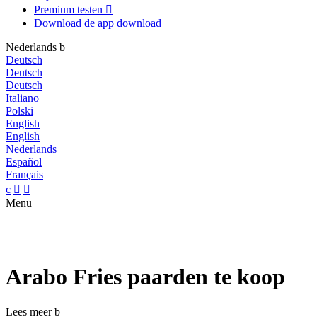
Premium testen

Download de app
download
Nederlands
b
Deutsch
Deutsch
Deutsch
Italiano
Polski
English
English
Nederlands
Español
Français
c


Menu
Arabo Fries paarden te koop
Lees meer
b