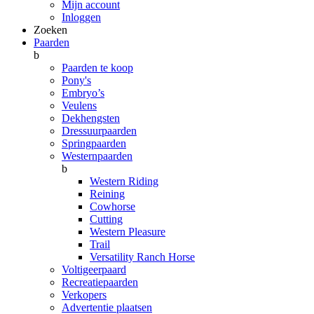
Mijn account
Inloggen
Zoeken
Paarden
b
Paarden te koop
Pony's
Embryo’s
Veulens
Dekhengsten
Dressuurpaarden
Springpaarden
Westernpaarden
b
Western Riding
Reining
Cowhorse
Cutting
Western Pleasure
Trail
Versatility Ranch Horse
Voltigeerpaard
Recreatiepaarden
Verkopers
Advertentie plaatsen