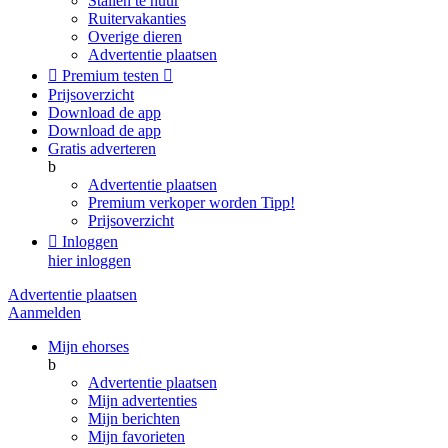
Stallen te huur
Ruitervakanties
Overige dieren
Advertentie plaatsen

Premium testen

Prijsoverzicht
Download de app
Download de app
Gratis adverteren
b
Advertentie plaatsen
Premium verkoper worden
Tipp!
Prijsoverzicht

Inloggen
hier inloggen
Advertentie plaatsen
Aanmelden
Mijn ehorses
b
Advertentie plaatsen
Mijn advertenties
Mijn berichten
Mijn favorieten