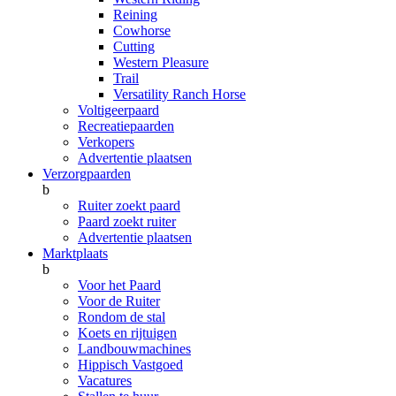
Reining
Cowhorse
Cutting
Western Pleasure
Trail
Versatility Ranch Horse
Voltigeerpaard
Recreatiepaarden
Verkopers
Advertentie plaatsen
Verzorgpaarden
b
Ruiter zoekt paard
Paard zoekt ruiter
Advertentie plaatsen
Marktplaats
b
Voor het Paard
Voor de Ruiter
Rondom de stal
Koets en rijtuigen
Landbouwmachines
Hippisch Vastgoed
Vacatures