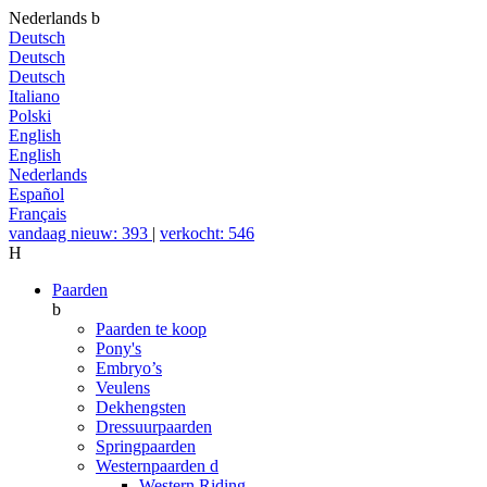
Nederlands
b
Deutsch
Deutsch
Deutsch
Italiano
Polski
English
English
Nederlands
Español
Français
vandaag nieuw: 393
|
verkocht: 546
H
Paarden
b
Paarden te koop
Pony's
Embryo’s
Veulens
Dekhengsten
Dressuurpaarden
Springpaarden
Westernpaarden
d
Western Riding