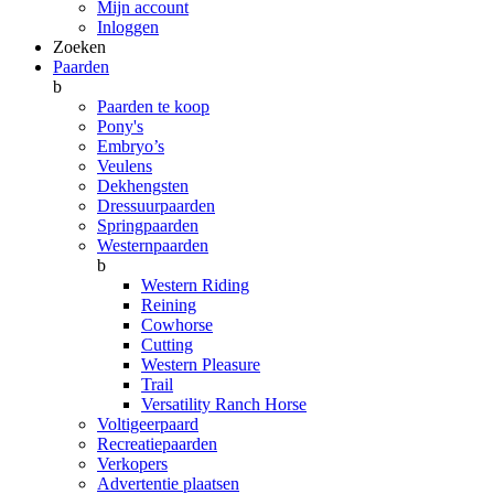
Mijn account
Inloggen
Zoeken
Paarden
b
Paarden te koop
Pony's
Embryo’s
Veulens
Dekhengsten
Dressuurpaarden
Springpaarden
Westernpaarden
b
Western Riding
Reining
Cowhorse
Cutting
Western Pleasure
Trail
Versatility Ranch Horse
Voltigeerpaard
Recreatiepaarden
Verkopers
Advertentie plaatsen