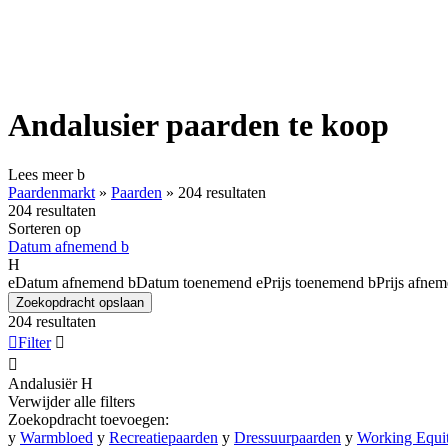
Andalusier paarden te koop
Lees meer
b
Paardenmarkt
»
Paarden
»
204 resultaten
204 resultaten
Sorteren op
Datum afnemend
b
H
e
Datum afnemend
b
Datum toenemend
e
Prijs toenemend
b
Prijs afne
Zoekopdracht opslaan
204 resultaten

Filter


Andalusiër
H
Verwijder alle filters
Zoekopdracht toevoegen:
y
Warmbloed
y
Recreatiepaarden
y
Dressuurpaarden
y
Working Equit