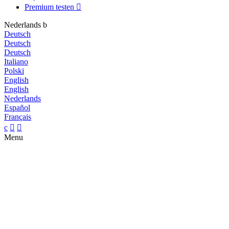
Premium testen

Nederlands
b
Deutsch
Deutsch
Deutsch
Italiano
Polski
English
English
Nederlands
Español
Français
c


Menu