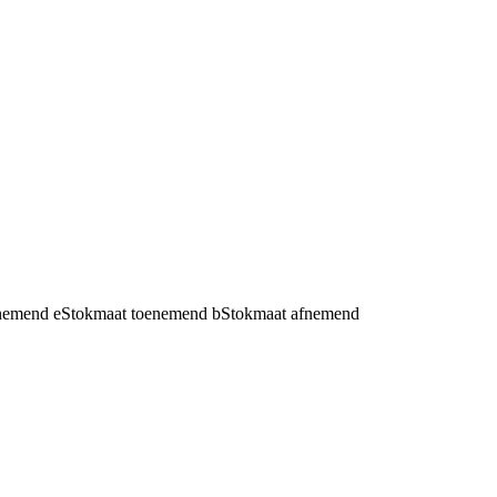
fnemend
e
Stokmaat toenemend
b
Stokmaat afnemend