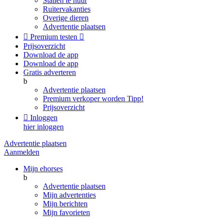
Stallen te huur
Ruitervakanties
Overige dieren
Advertentie plaatsen

Premium testen

Prijsoverzicht
Download de app
Download de app
Gratis adverteren
b
Advertentie plaatsen
Premium verkoper worden
Tipp!
Prijsoverzicht

Inloggen
hier inloggen
Advertentie plaatsen
Aanmelden
Mijn ehorses
b
Advertentie plaatsen
Mijn advertenties
Mijn berichten
Mijn favorieten