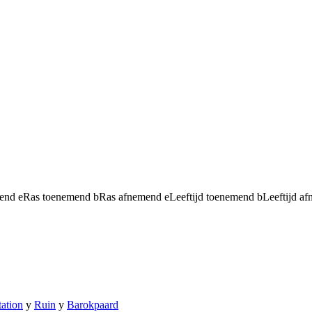
mend
e
Ras toenemend
b
Ras afnemend
e
Leeftijd toenemend
b
Leeftijd a
ation
y
Ruin
y
Barokpaard