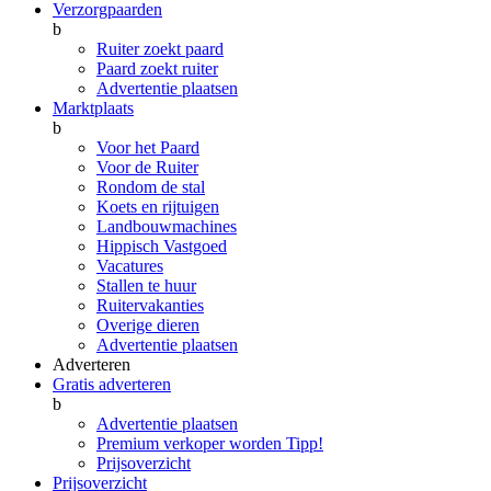
Verzorgpaarden
b
Ruiter zoekt paard
Paard zoekt ruiter
Advertentie plaatsen
Marktplaats
b
Voor het Paard
Voor de Ruiter
Rondom de stal
Koets en rijtuigen
Landbouwmachines
Hippisch Vastgoed
Vacatures
Stallen te huur
Ruitervakanties
Overige dieren
Advertentie plaatsen
Adverteren
Gratis adverteren
b
Advertentie plaatsen
Premium verkoper worden
Tipp!
Prijsoverzicht
Prijsoverzicht