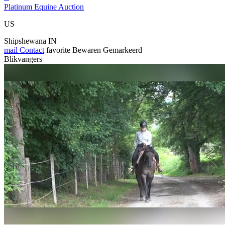
Platinum Equine Auction
US
Shipshewana IN
mail
Contact
favorite
Bewaren
Gemarkeerd
Blikvangers