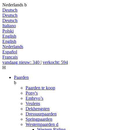
Nederlands
b
Deutsch
Deutsch
Deutsch
Italiano
Polski
English
English
Nederlands
Español
Français
vandaag nieuw: 340
|
verkocht: 594
H
Paarden
b
Paarden te koop
Pony's
Embryo’s
Veulens
Dekhengsten
Dressuurpaarden
Springpaarden
Westernpaarden
d
Western Riding