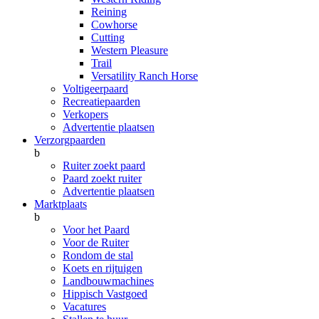
Reining
Cowhorse
Cutting
Western Pleasure
Trail
Versatility Ranch Horse
Voltigeerpaard
Recreatiepaarden
Verkopers
Advertentie plaatsen
Verzorgpaarden
b
Ruiter zoekt paard
Paard zoekt ruiter
Advertentie plaatsen
Marktplaats
b
Voor het Paard
Voor de Ruiter
Rondom de stal
Koets en rijtuigen
Landbouwmachines
Hippisch Vastgoed
Vacatures