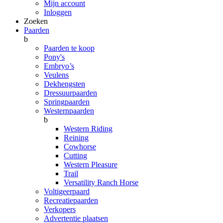
Mijn account
Inloggen
Zoeken
Paarden
b
Paarden te koop
Pony's
Embryo’s
Veulens
Dekhengsten
Dressuurpaarden
Springpaarden
Westernpaarden
b
Western Riding
Reining
Cowhorse
Cutting
Western Pleasure
Trail
Versatility Ranch Horse
Voltigeerpaard
Recreatiepaarden
Verkopers
Advertentie plaatsen