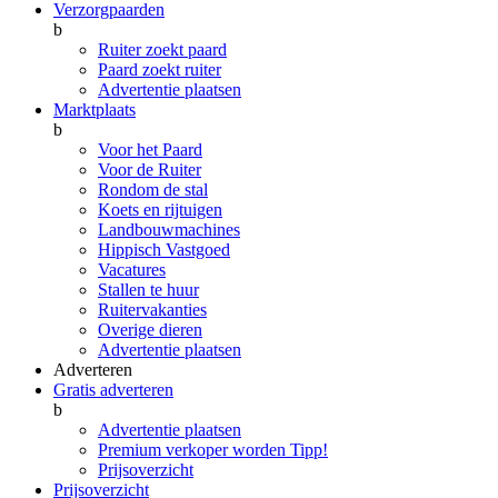
Verzorgpaarden
b
Ruiter zoekt paard
Paard zoekt ruiter
Advertentie plaatsen
Marktplaats
b
Voor het Paard
Voor de Ruiter
Rondom de stal
Koets en rijtuigen
Landbouwmachines
Hippisch Vastgoed
Vacatures
Stallen te huur
Ruitervakanties
Overige dieren
Advertentie plaatsen
Adverteren
Gratis adverteren
b
Advertentie plaatsen
Premium verkoper worden
Tipp!
Prijsoverzicht
Prijsoverzicht