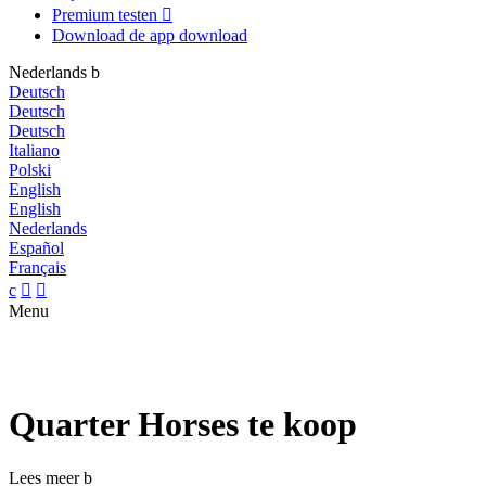
Premium testen

Download de app
download
Nederlands
b
Deutsch
Deutsch
Deutsch
Italiano
Polski
English
English
Nederlands
Español
Français
c


Menu
Quarter Horses te koop
Lees meer
b