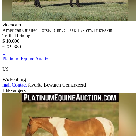
videocam
American Quarter Horse, Ruin, 5 Jaar, 157 cm, Buckskin
Trail · Reining
$ 10.000
~ € 9.389

Platinum Equine Auction
US
Wickenburg
mail
Contact
favorite
Bewaren
Gemarkeerd
Blikvangers