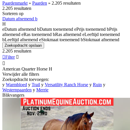
Paardenmarkt
»
Paarden
»
2.205 resultaten
2.205 resultaten
Sorteren op
Datum afnemend
b
H
e
Datum afnemend
b
Datum toenemend
e
Prijs toenemend
b
Prijs
afnemend
e
Ras toenemend
b
Ras afnemend
e
Leeftijd toenemend
b
Leeftijd afnemend
e
Stokmaat toenemend
b
Stokmaat afnemend
Zoekopdracht opslaan
2.205 resultaten

Filter


American Quarter Horse
H
Verwijder alle filters
Zoekopdracht toevoegen:
y
Warmbloed
y
Trail
y
Versatility Ranch Horse
y
Ruin
y
Westernpaarden
y
Merrie
Blikvangers