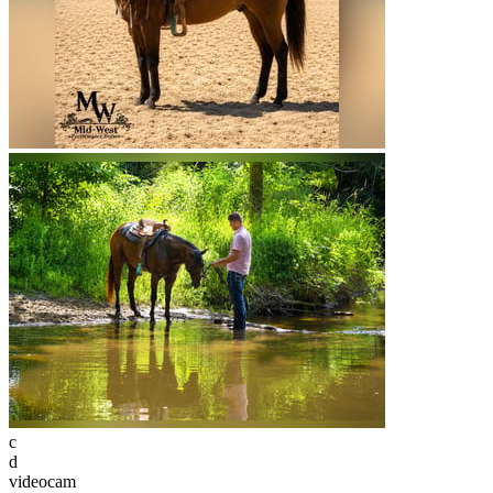
c
d
videocam