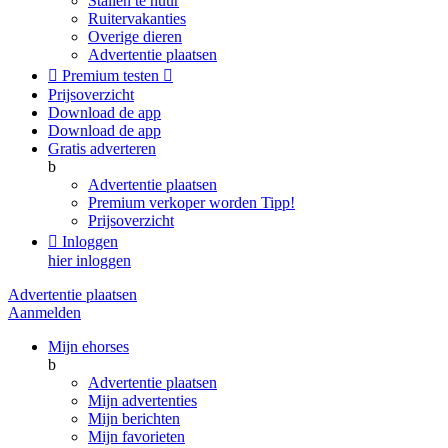
Stallen te huur
Ruitervakanties
Overige dieren
Advertentie plaatsen

Premium testen

Prijsoverzicht
Download de app
Download de app
Gratis adverteren
b
Advertentie plaatsen
Premium verkoper worden
Tipp!
Prijsoverzicht

Inloggen
hier inloggen
Advertentie plaatsen
Aanmelden
Mijn ehorses
b
Advertentie plaatsen
Mijn advertenties
Mijn berichten
Mijn favorieten