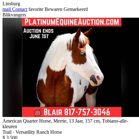
Linsburg
mail
Contact
favorite
Bewaren
Gemarkeerd
Blikvangers
American Quarter Horse, Merrie, 13 Jaar, 157 cm, Tobiano-alle-
kleuren
Trail · Versatility Ranch Horse
$ 3.500