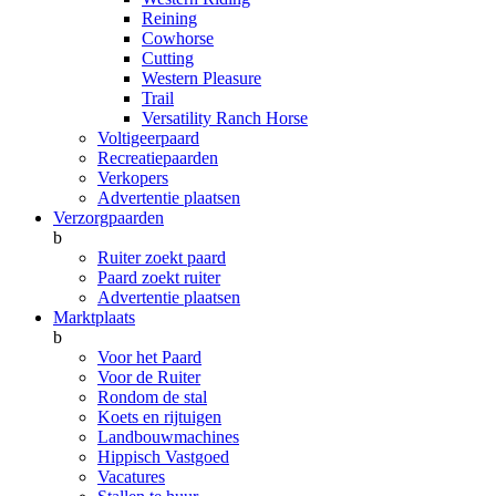
Reining
Cowhorse
Cutting
Western Pleasure
Trail
Versatility Ranch Horse
Voltigeerpaard
Recreatiepaarden
Verkopers
Advertentie plaatsen
Verzorgpaarden
b
Ruiter zoekt paard
Paard zoekt ruiter
Advertentie plaatsen
Marktplaats
b
Voor het Paard
Voor de Ruiter
Rondom de stal
Koets en rijtuigen
Landbouwmachines
Hippisch Vastgoed
Vacatures