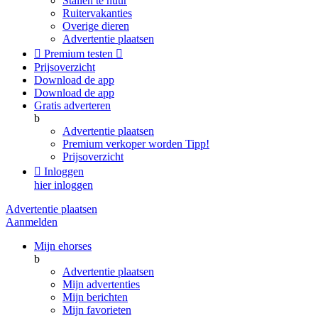
Stallen te huur
Ruitervakanties
Overige dieren
Advertentie plaatsen

Premium testen

Prijsoverzicht
Download de app
Download de app
Gratis adverteren
b
Advertentie plaatsen
Premium verkoper worden
Tipp!
Prijsoverzicht

Inloggen
hier inloggen
Advertentie plaatsen
Aanmelden
Mijn ehorses
b
Advertentie plaatsen
Mijn advertenties
Mijn berichten
Mijn favorieten