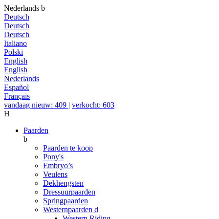
Nederlands
b
Deutsch
Deutsch
Deutsch
Italiano
Polski
English
English
Nederlands
Español
Français
vandaag nieuw: 409
|
verkocht: 603
H
Paarden
b
Paarden te koop
Pony's
Embryo’s
Veulens
Dekhengsten
Dressuurpaarden
Springpaarden
Westernpaarden
d
Western Riding