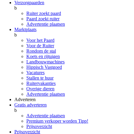
Verzorgpaarden
b
Ruiter zoekt paard
Paard zoekt ruiter
Advertentie plaatsen
Marktplaats
b
Voor het Paard
Voor de Ruiter
Rondom de stal
Koets en rijtuigen
Landbouwmachines
Hippisch Vastgoed
Vacatures
Stallen te huur
Ruitervakanties
Overige dieren
Advertentie plaatsen
Adverteren
Gratis adverteren
b
Advertentie plaatsen
Premium verkoper worden
Tipp!
Prijsoverzicht
Prijsoverzicht