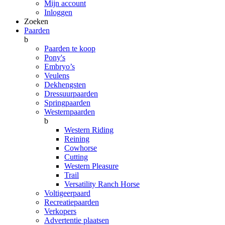
Mijn account
Inloggen
Zoeken
Paarden
b
Paarden te koop
Pony's
Embryo’s
Veulens
Dekhengsten
Dressuurpaarden
Springpaarden
Westernpaarden
b
Western Riding
Reining
Cowhorse
Cutting
Western Pleasure
Trail
Versatility Ranch Horse
Voltigeerpaard
Recreatiepaarden
Verkopers
Advertentie plaatsen