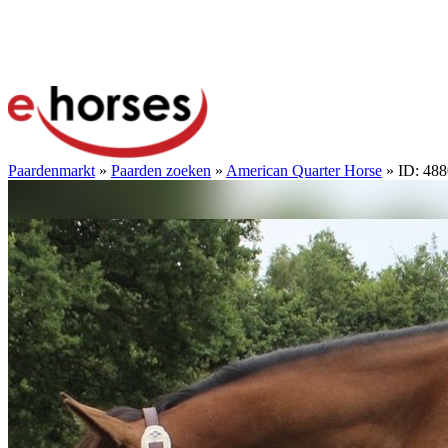
Paardenmarkt
»
Paarden zoeken
»
American Quarter Horse
» ID: 48