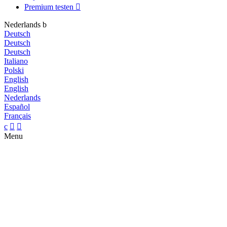
Premium testen

Nederlands
b
Deutsch
Deutsch
Deutsch
Italiano
Polski
English
English
Nederlands
Español
Français
c


Menu