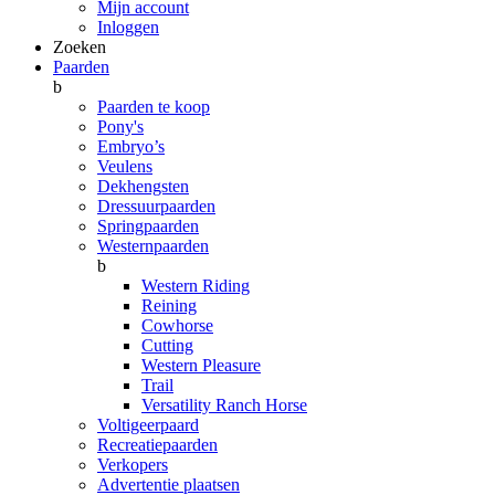
Mijn account
Inloggen
Zoeken
Paarden
b
Paarden te koop
Pony's
Embryo’s
Veulens
Dekhengsten
Dressuurpaarden
Springpaarden
Westernpaarden
b
Western Riding
Reining
Cowhorse
Cutting
Western Pleasure
Trail
Versatility Ranch Horse
Voltigeerpaard
Recreatiepaarden
Verkopers
Advertentie plaatsen