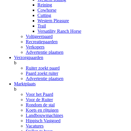
Reining
Cowhorse
Cutting
Western Pleasure
Trail
Versatility Ranch Horse
Voltigeerpaard
Recreatiepaarden
Verkopers
Advertentie plaatsen
Verzorgpaarden
b
Ruiter zoekt paard
Paard zoekt ruiter
Advertentie plaatsen
Marktplaats
b
Voor het Paard
Voor de Ruiter
Rondom de stal
Koets en rijtuigen
Landbouwmachines
Hippisch Vastgoed
Vacatures