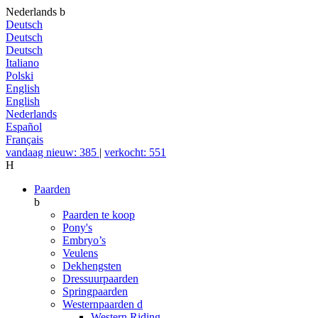
Nederlands
b
Deutsch
Deutsch
Deutsch
Italiano
Polski
English
English
Nederlands
Español
Français
vandaag nieuw: 385
|
verkocht: 551
H
Paarden
b
Paarden te koop
Pony's
Embryo’s
Veulens
Dekhengsten
Dressuurpaarden
Springpaarden
Westernpaarden
d
Western Riding