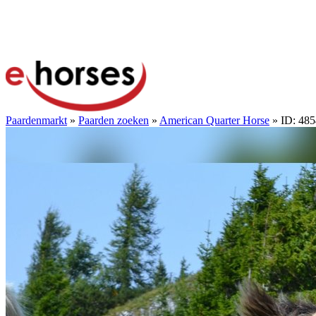
Paardenmarkt
»
Paarden zoeken
»
American Quarter Horse
» ID: 48