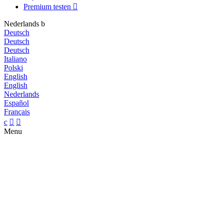
Premium testen

Nederlands
b
Deutsch
Deutsch
Deutsch
Italiano
Polski
English
English
Nederlands
Español
Français
c


Menu