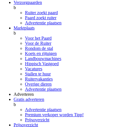
Verzorgpaarden
b
Ruiter zoekt paard
Paard zoekt ruiter
Advertentie plaatsen
Marktplaats
b
Voor het Paard
Voor de Ruiter
Rondom de stal
Koets en rijtuigen
Landbouwmachines
Hippisch Vastgoed
Vacatures
Stallen te huur
Ruitervakanties
Overige dieren
Advertentie plaatsen
Adverteren
Gratis adverteren
b
Advertentie plaatsen
Premium verkoper worden
Tipp!
Prijsoverzicht
Prijsoverzicht