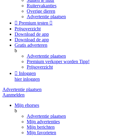
Stallen te huur
Ruitervakanties
Overige dieren
Advertentie plaatsen

Premium testen

Prijsoverzicht
Download de app
Download de app
Gratis adverteren
b
Advertentie plaatsen
Premium verkoper worden
Tipp!
Prijsoverzicht

Inloggen
hier inloggen
Advertentie plaatsen
Aanmelden
Mijn ehorses
b
Advertentie plaatsen
Mijn advertenties
Mijn berichten
Mijn favorieten