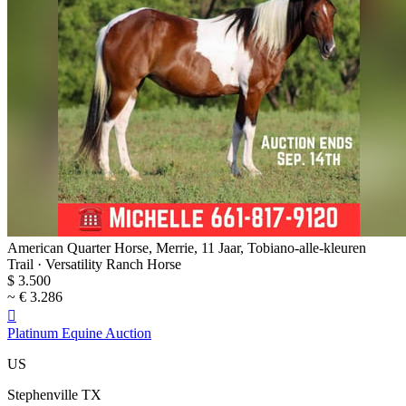
American Quarter Horse, Merrie, 11 Jaar, Tobiano-alle-kleuren
Trail · Versatility Ranch Horse
$ 3.500
~ € 3.286

Platinum Equine Auction
US
Stephenville TX