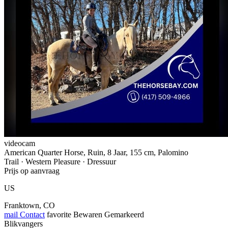
videocam
American Quarter Horse, Ruin, 8 Jaar, 155 cm, Palomino
Trail · Western Pleasure · Dressuur
Prijs op aanvraag
US
Franktown, CO
mail
Contact
favorite
Bewaren
Gemarkeerd
Blikvangers