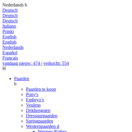
Nederlands
b
Deutsch
Deutsch
Deutsch
Italiano
Polski
English
English
Nederlands
Español
Français
vandaag nieuw: 474
|
verkocht: 554
H
Paarden
b
Paarden te koop
Pony's
Embryo’s
Veulens
Dekhengsten
Dressuurpaarden
Springpaarden
Westernpaarden
d
Western Riding