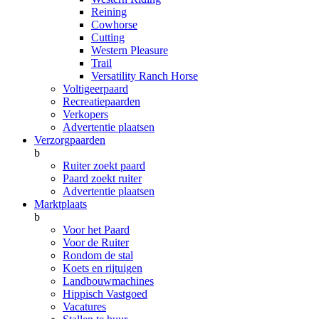
Reining
Cowhorse
Cutting
Western Pleasure
Trail
Versatility Ranch Horse
Voltigeerpaard
Recreatiepaarden
Verkopers
Advertentie plaatsen
Verzorgpaarden
b
Ruiter zoekt paard
Paard zoekt ruiter
Advertentie plaatsen
Marktplaats
b
Voor het Paard
Voor de Ruiter
Rondom de stal
Koets en rijtuigen
Landbouwmachines
Hippisch Vastgoed
Vacatures