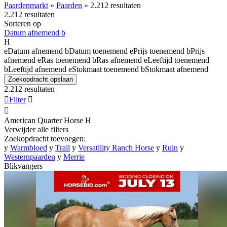
Paardenmarkt
»
Paarden
»
2.212 resultaten
2.212 resultaten
Sorteren op
Datum afnemend
b
H
e
Datum afnemend
b
Datum toenemend
e
Prijs toenemend
b
Prijs
afnemend
e
Ras toenemend
b
Ras afnemend
e
Leeftijd toenemend
b
Leeftijd afnemend
e
Stokmaat toenemend
b
Stokmaat afnemend
Zoekopdracht opslaan
2.212 resultaten

Filter


American Quarter Horse
H
Verwijder alle filters
Zoekopdracht toevoegen:
y
Warmbloed
y
Trail
y
Versatility Ranch Horse
y
Ruin
y
Westernpaarden
y
Merrie
Blikvangers