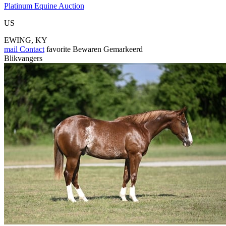
Platinum Equine Auction
US
EWING, KY
mail
Contact
favorite
Bewaren
Gemarkeerd
Blikvangers