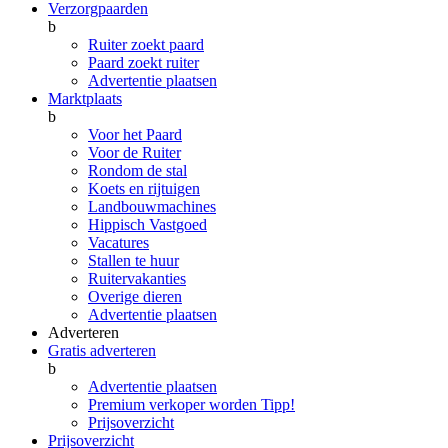
Verzorgpaarden
b
Ruiter zoekt paard
Paard zoekt ruiter
Advertentie plaatsen
Marktplaats
b
Voor het Paard
Voor de Ruiter
Rondom de stal
Koets en rijtuigen
Landbouwmachines
Hippisch Vastgoed
Vacatures
Stallen te huur
Ruitervakanties
Overige dieren
Advertentie plaatsen
Adverteren
Gratis adverteren
b
Advertentie plaatsen
Premium verkoper worden
Tipp!
Prijsoverzicht
Prijsoverzicht