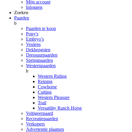
Mijn account
Inloggen
Zoeken
Paarden
b
Paarden te koop
Pony's
Embryo’s
Veulens
Dekhengsten
Dressuurpaarden
Springpaarden
Westernpaarden
b
Western Riding
Reining
Cowhorse
Cutting
Western Pleasure
Trail
Versatility Ranch Horse
Voltigeerpaard
Recreatiepaarden
Verkopers
Advertentie plaatsen