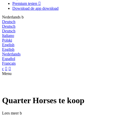
Premium testen

Download de app
download
Nederlands
b
Deutsch
Deutsch
Deutsch
Italiano
Polski
English
English
Nederlands
Español
Français
c


Menu
Quarter Horses te koop
Lees meer
b