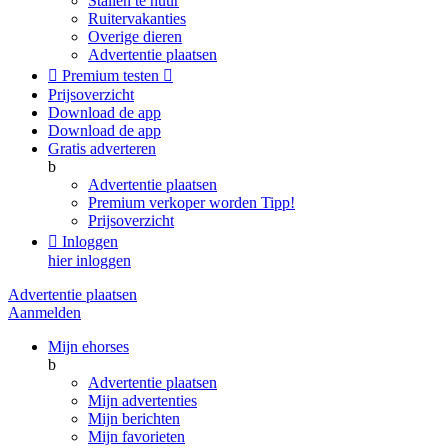
Stallen te huur
Ruitervakanties
Overige dieren
Advertentie plaatsen

Premium testen

Prijsoverzicht
Download de app
Download de app
Gratis adverteren
b
Advertentie plaatsen
Premium verkoper worden
Tipp!
Prijsoverzicht

Inloggen
hier inloggen
Advertentie plaatsen
Aanmelden
Mijn ehorses
b
Advertentie plaatsen
Mijn advertenties
Mijn berichten
Mijn favorieten