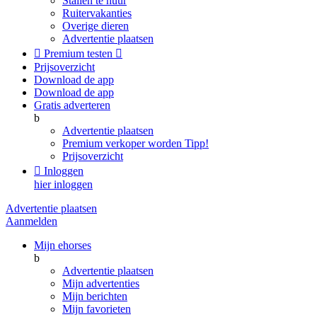
Stallen te huur
Ruitervakanties
Overige dieren
Advertentie plaatsen

Premium testen

Prijsoverzicht
Download de app
Download de app
Gratis adverteren
b
Advertentie plaatsen
Premium verkoper worden
Tipp!
Prijsoverzicht

Inloggen
hier inloggen
Advertentie plaatsen
Aanmelden
Mijn ehorses
b
Advertentie plaatsen
Mijn advertenties
Mijn berichten
Mijn favorieten