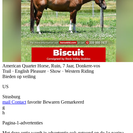
American Quarter Horse, Ruin, 7 Jaar, Donkere-vos
Trail · English Pleasure · Show · Western Riding
Bieden op veiling
US
Strasburg
mail
Contact
favorite
Bewaren
Gemarkeerd
g
h
Pagina-1-advertenties
Met deze optie wordt je advertentie ook getoond op de 1e pagina