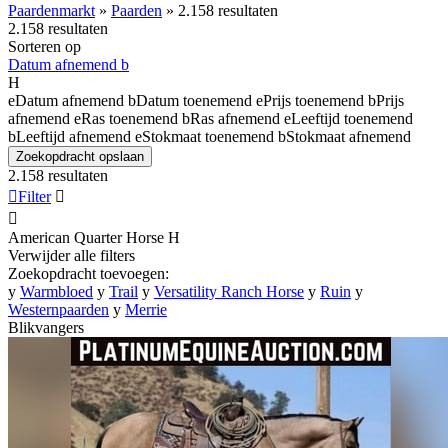
Paardenmarkt
»
Paarden
»
2.158 resultaten
2.158 resultaten
Sorteren op
Datum afnemend
b
H
e
Datum afnemend
b
Datum toenemend
e
Prijs toenemend
b
Prijs
afnemend
e
Ras toenemend
b
Ras afnemend
e
Leeftijd toenemend
b
Leeftijd afnemend
e
Stokmaat toenemend
b
Stokmaat afnemend
Zoekopdracht opslaan
2.158 resultaten

Filter


American Quarter Horse
H
Verwijder alle filters
Zoekopdracht toevoegen:
y
Warmbloed
y
Trail
y
Versatility Ranch Horse
y
Ruin
y
Westernpaarden
y
Merrie
Blikvangers