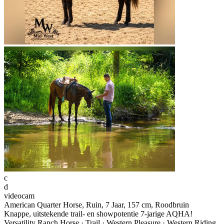
c
d
videocam
American Quarter Horse, Ruin, 7 Jaar, 157 cm, Roodbruin
Knappe, uitstekende trail- en showpotentie 7-jarige AQHA!
Versatility Ranch Horse · Trail · Western Pleasure · Western Riding