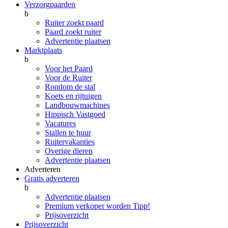
Verzorgpaarden
b
Ruiter zoekt paard
Paard zoekt ruiter
Advertentie plaatsen
Marktplaats
b
Voor het Paard
Voor de Ruiter
Rondom de stal
Koets en rijtuigen
Landbouwmachines
Hippisch Vastgoed
Vacatures
Stallen te huur
Ruitervakanties
Overige dieren
Advertentie plaatsen
Adverteren
Gratis adverteren
b
Advertentie plaatsen
Premium verkoper worden
Tipp!
Prijsoverzicht
Prijsoverzicht