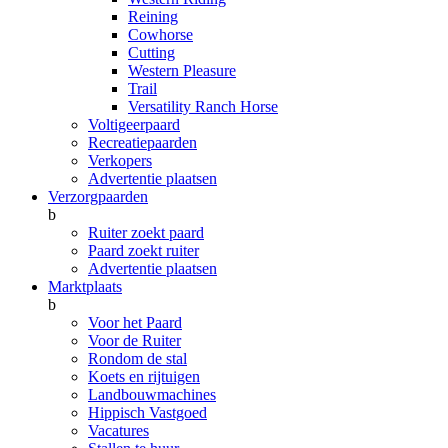
Reining
Cowhorse
Cutting
Western Pleasure
Trail
Versatility Ranch Horse
Voltigeerpaard
Recreatiepaarden
Verkopers
Advertentie plaatsen
Verzorgpaarden
b
Ruiter zoekt paard
Paard zoekt ruiter
Advertentie plaatsen
Marktplaats
b
Voor het Paard
Voor de Ruiter
Rondom de stal
Koets en rijtuigen
Landbouwmachines
Hippisch Vastgoed
Vacatures