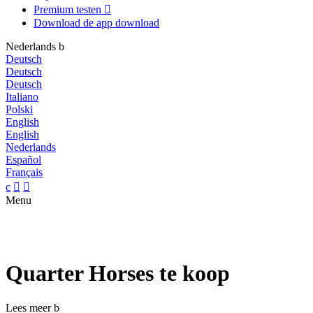
Premium testen

Download de app
download
Nederlands
b
Deutsch
Deutsch
Deutsch
Italiano
Polski
English
English
Nederlands
Español
Français
c


Menu
Quarter Horses te koop
Lees meer
b