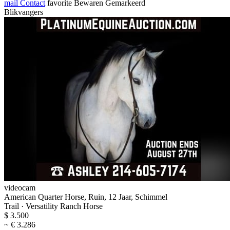
mail
Contact
favorite
Bewaren
Gemarkeerd
Blikvangers
videocam
American Quarter Horse, Ruin, 12 Jaar, Schimmel
Trail · Versatility Ranch Horse
$ 3.500
~ € 3.286