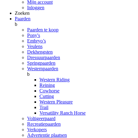
Mijn account
Inloggen
Zoeken
Paarden
b
Paarden te koop
Pony's
Embryo’s
Veulens
Dekhengsten
Dressuurpaarden
Springpaarden
Westernpaarden
b
Western Riding
Reining
Cowhorse
Cutting
Western Pleasure
Trail
Versatility Ranch Horse
Voltigeerpaard
Recreatiepaarden
Verkopers
Advertentie plaatsen