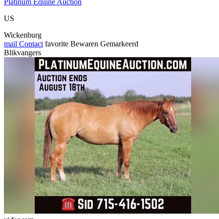
Platinum Equine Auction
US
Wickenburg
mail
Contact
favorite
Bewaren
Gemarkeerd
Blikvangers