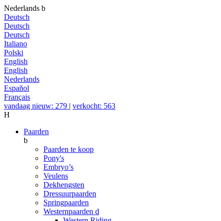
Nederlands
b
Deutsch
Deutsch
Deutsch
Italiano
Polski
English
English
Nederlands
Español
Français
vandaag nieuw: 279
|
verkocht: 563
H
Paarden
b
Paarden te koop
Pony's
Embryo’s
Veulens
Dekhengsten
Dressuurpaarden
Springpaarden
Westernpaarden
d
Western Riding