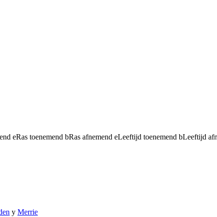
mend
e
Ras toenemend
b
Ras afnemend
e
Leeftijd toenemend
b
Leeftijd a
den
y
Merrie