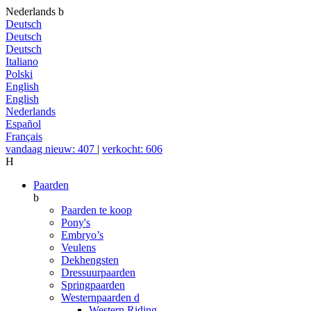
Nederlands
b
Deutsch
Deutsch
Deutsch
Italiano
Polski
English
English
Nederlands
Español
Français
vandaag nieuw: 407
|
verkocht: 606
H
Paarden
b
Paarden te koop
Pony's
Embryo’s
Veulens
Dekhengsten
Dressuurpaarden
Springpaarden
Westernpaarden
d
Western Riding