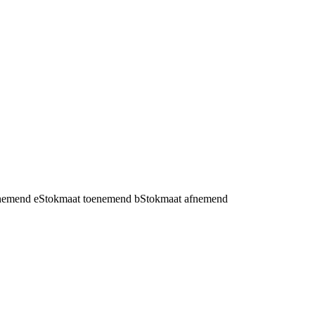
fnemend
e
Stokmaat toenemend
b
Stokmaat afnemend