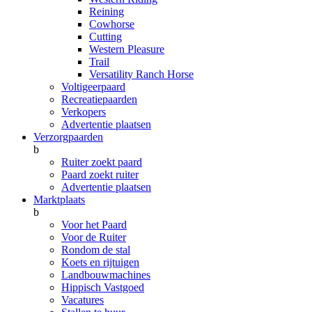
Reining
Cowhorse
Cutting
Western Pleasure
Trail
Versatility Ranch Horse
Voltigeerpaard
Recreatiepaarden
Verkopers
Advertentie plaatsen
Verzorgpaarden
b
Ruiter zoekt paard
Paard zoekt ruiter
Advertentie plaatsen
Marktplaats
b
Voor het Paard
Voor de Ruiter
Rondom de stal
Koets en rijtuigen
Landbouwmachines
Hippisch Vastgoed
Vacatures