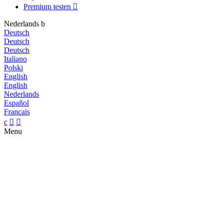
Premium testen

Nederlands
b
Deutsch
Deutsch
Deutsch
Italiano
Polski
English
English
Nederlands
Español
Français
c


Menu