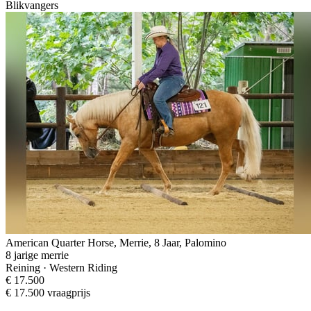
Blikvangers
American Quarter Horse, Merrie, 8 Jaar, Palomino
8 jarige merrie
Reining · Western Riding
€ 17.500
€ 17.500 vraagprijs