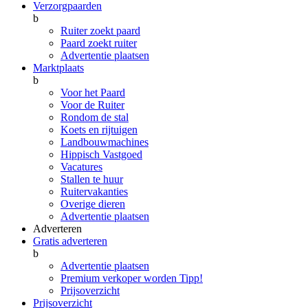
Verzorgpaarden
b
Ruiter zoekt paard
Paard zoekt ruiter
Advertentie plaatsen
Marktplaats
b
Voor het Paard
Voor de Ruiter
Rondom de stal
Koets en rijtuigen
Landbouwmachines
Hippisch Vastgoed
Vacatures
Stallen te huur
Ruitervakanties
Overige dieren
Advertentie plaatsen
Adverteren
Gratis adverteren
b
Advertentie plaatsen
Premium verkoper worden
Tipp!
Prijsoverzicht
Prijsoverzicht