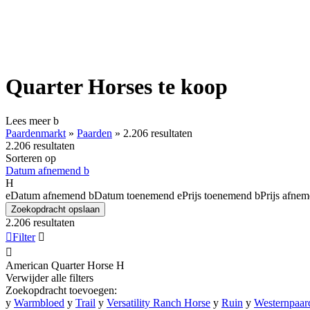
Quarter Horses te koop
Lees meer
b
Paardenmarkt
»
Paarden
»
2.206 resultaten
2.206 resultaten
Sorteren op
Datum afnemend
b
H
e
Datum afnemend
b
Datum toenemend
e
Prijs toenemend
b
Prijs afne
Zoekopdracht opslaan
2.206 resultaten

Filter


American Quarter Horse
H
Verwijder alle filters
Zoekopdracht toevoegen:
y
Warmbloed
y
Trail
y
Versatility Ranch Horse
y
Ruin
y
Westernpaar