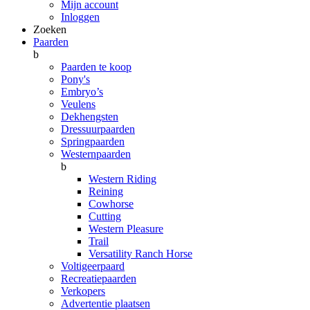
Mijn account
Inloggen
Zoeken
Paarden
b
Paarden te koop
Pony's
Embryo’s
Veulens
Dekhengsten
Dressuurpaarden
Springpaarden
Westernpaarden
b
Western Riding
Reining
Cowhorse
Cutting
Western Pleasure
Trail
Versatility Ranch Horse
Voltigeerpaard
Recreatiepaarden
Verkopers
Advertentie plaatsen