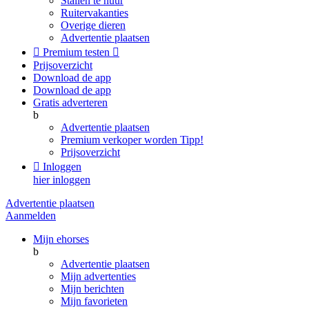
Stallen te huur
Ruitervakanties
Overige dieren
Advertentie plaatsen

Premium testen

Prijsoverzicht
Download de app
Download de app
Gratis adverteren
b
Advertentie plaatsen
Premium verkoper worden
Tipp!
Prijsoverzicht

Inloggen
hier inloggen
Advertentie plaatsen
Aanmelden
Mijn ehorses
b
Advertentie plaatsen
Mijn advertenties
Mijn berichten
Mijn favorieten