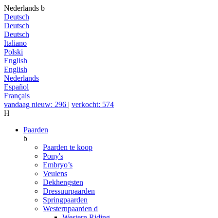
Nederlands
b
Deutsch
Deutsch
Deutsch
Italiano
Polski
English
English
Nederlands
Español
Français
vandaag nieuw: 296
|
verkocht: 574
H
Paarden
b
Paarden te koop
Pony's
Embryo’s
Veulens
Dekhengsten
Dressuurpaarden
Springpaarden
Westernpaarden
d
Western Riding