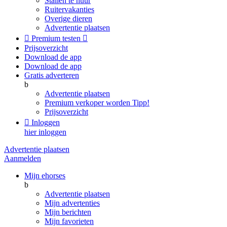
Stallen te huur
Ruitervakanties
Overige dieren
Advertentie plaatsen

Premium testen

Prijsoverzicht
Download de app
Download de app
Gratis adverteren
b
Advertentie plaatsen
Premium verkoper worden
Tipp!
Prijsoverzicht

Inloggen
hier inloggen
Advertentie plaatsen
Aanmelden
Mijn ehorses
b
Advertentie plaatsen
Mijn advertenties
Mijn berichten
Mijn favorieten