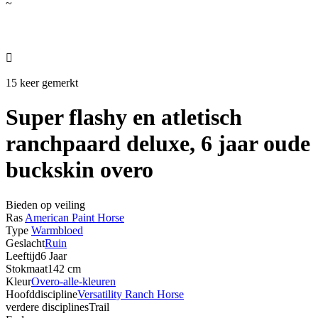
~

15 keer gemerkt
Super flashy en atletisch
ranchpaard deluxe, 6 jaar oude
buckskin overo
Bieden op veiling
Ras
American Paint Horse
Type
Warmbloed
Geslacht
Ruin
Leeftijd
6 Jaar
Stokmaat
142 cm
Kleur
Overo-alle-kleuren
Hoofddiscipline
Versatility Ranch Horse
verdere disciplines
Trail