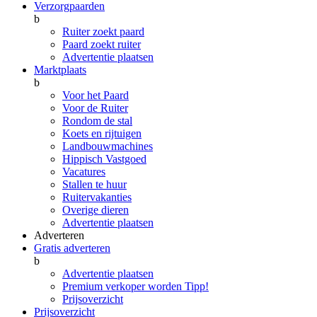
Verzorgpaarden
b
Ruiter zoekt paard
Paard zoekt ruiter
Advertentie plaatsen
Marktplaats
b
Voor het Paard
Voor de Ruiter
Rondom de stal
Koets en rijtuigen
Landbouwmachines
Hippisch Vastgoed
Vacatures
Stallen te huur
Ruitervakanties
Overige dieren
Advertentie plaatsen
Adverteren
Gratis adverteren
b
Advertentie plaatsen
Premium verkoper worden
Tipp!
Prijsoverzicht
Prijsoverzicht