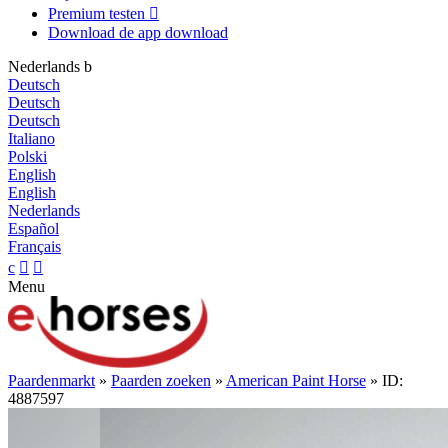
Premium testen

Download de app
download
Nederlands
b
Deutsch
Deutsch
Deutsch
Italiano
Polski
English
English
Nederlands
Español
Français
c


Menu
Paardenmarkt
»
Paarden zoeken
»
American Paint Horse
» ID:
4887597