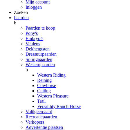
Mijn account
Inloggen
Zoeken
Paarden
b
Paarden te koop
Pony's
Embryo’s
Veulens
Dekhengsten
Dressuurpaarden
Springpaarden
Westernpaarden
b
Western Riding
Reining
Cowhorse
Cutting
Western Pleasure
Trail
Versatility Ranch Horse
Voltigeerpaard
Recreatiepaarden
Verkopers
Advertentie plaatsen