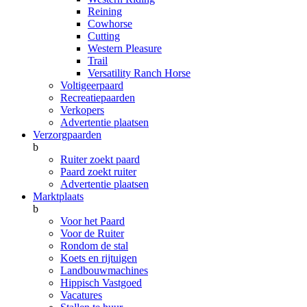
Reining
Cowhorse
Cutting
Western Pleasure
Trail
Versatility Ranch Horse
Voltigeerpaard
Recreatiepaarden
Verkopers
Advertentie plaatsen
Verzorgpaarden
b
Ruiter zoekt paard
Paard zoekt ruiter
Advertentie plaatsen
Marktplaats
b
Voor het Paard
Voor de Ruiter
Rondom de stal
Koets en rijtuigen
Landbouwmachines
Hippisch Vastgoed
Vacatures