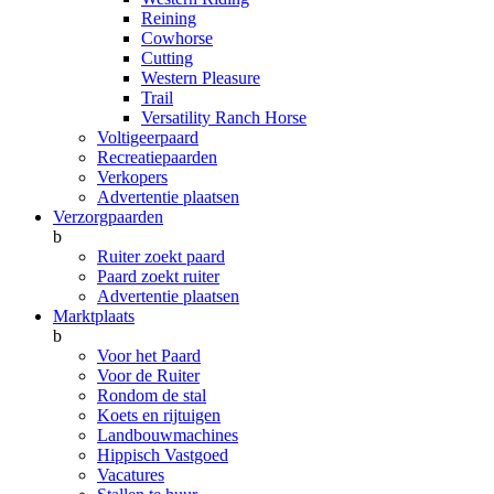
Reining
Cowhorse
Cutting
Western Pleasure
Trail
Versatility Ranch Horse
Voltigeerpaard
Recreatiepaarden
Verkopers
Advertentie plaatsen
Verzorgpaarden
b
Ruiter zoekt paard
Paard zoekt ruiter
Advertentie plaatsen
Marktplaats
b
Voor het Paard
Voor de Ruiter
Rondom de stal
Koets en rijtuigen
Landbouwmachines
Hippisch Vastgoed
Vacatures