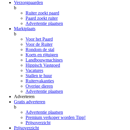
Verzorgpaarden
b
Ruiter zoekt paard
Paard zoekt ruiter
Advertentie plaatsen
Marktplaats
b
Voor het Paard
Voor de Ruiter
Rondom de stal
Koets en rijtuigen
Landbouwmachines
Hippisch Vastgoed
Vacatures
Stallen te huur
Ruitervakanties
Overige dieren
Advertentie plaatsen
Adverteren
Gratis adverteren
b
Advertentie plaatsen
Premium verkoper worden
Tipp!
Prijsoverzicht
Prijsoverzicht