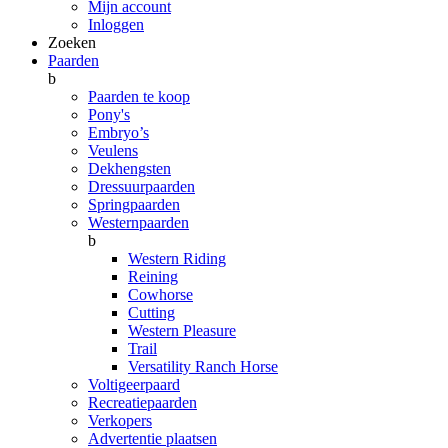
Mijn account
Inloggen
Zoeken
Paarden
b
Paarden te koop
Pony's
Embryo’s
Veulens
Dekhengsten
Dressuurpaarden
Springpaarden
Westernpaarden
b
Western Riding
Reining
Cowhorse
Cutting
Western Pleasure
Trail
Versatility Ranch Horse
Voltigeerpaard
Recreatiepaarden
Verkopers
Advertentie plaatsen