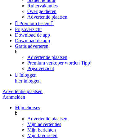
Stallen te huur
Ruitervakanties
Overige dieren
Advertentie plaatsen

Premium testen

Prijsoverzicht
Download de app
Download de app
Gratis adverteren
b
Advertentie plaatsen
Premium verkoper worden
Tipp!
Prijsoverzicht

Inloggen
hier inloggen
Advertentie plaatsen
Aanmelden
Mijn ehorses
b
Advertentie plaatsen
Mijn advertenties
Mijn berichten
Mijn favorieten