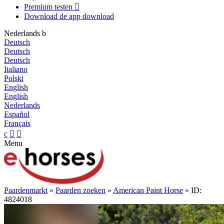
Premium testen

Download de app
download
Nederlands
b
Deutsch
Deutsch
Deutsch
Italiano
Polski
English
English
Nederlands
Español
Français
c


Menu
Paardenmarkt
»
Paarden zoeken
»
American Paint Horse
» ID:
4824018