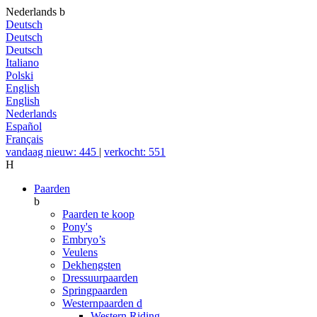
Nederlands
b
Deutsch
Deutsch
Deutsch
Italiano
Polski
English
English
Nederlands
Español
Français
vandaag nieuw: 445
|
verkocht: 551
H
Paarden
b
Paarden te koop
Pony's
Embryo’s
Veulens
Dekhengsten
Dressuurpaarden
Springpaarden
Westernpaarden
d
Western Riding