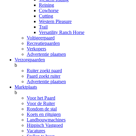
Reining
Cowhorse
Cutting
Western Pleasure
Trail
Versatility Ranch Horse
Voltigeerpaard
Recreatiepaarden
Verkopers
Advertentie plaatsen
Verzorgpaarden
b
Ruiter zoekt paard
Paard zoekt ruiter
Advertentie plaatsen
Marktplaats
b
Voor het Paard
Voor de Ruiter
Rondom de stal
Koets en rijtuigen
Landbouwmachines
Hippisch Vastgoed
Vacatures