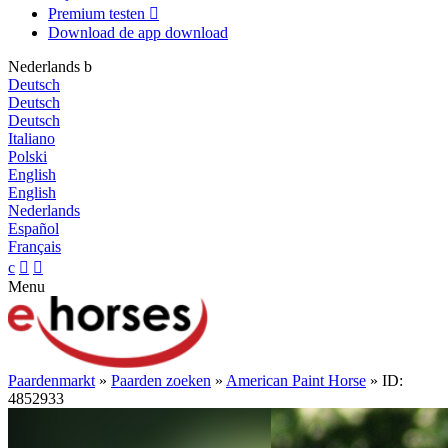
Premium testen

Download de app
download
Nederlands
b
Deutsch
Deutsch
Deutsch
Italiano
Polski
English
English
Nederlands
Español
Français
c


Menu
Paardenmarkt
»
Paarden zoeken
»
American Paint Horse
» ID:
4852933