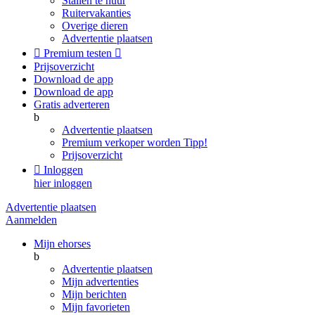
Stallen te huur
Ruitervakanties
Overige dieren
Advertentie plaatsen

Premium testen

Prijsoverzicht
Download de app
Download de app
Gratis adverteren
b
Advertentie plaatsen
Premium verkoper worden
Tipp!
Prijsoverzicht

Inloggen
hier inloggen
Advertentie plaatsen
Aanmelden
Mijn ehorses
b
Advertentie plaatsen
Mijn advertenties
Mijn berichten
Mijn favorieten