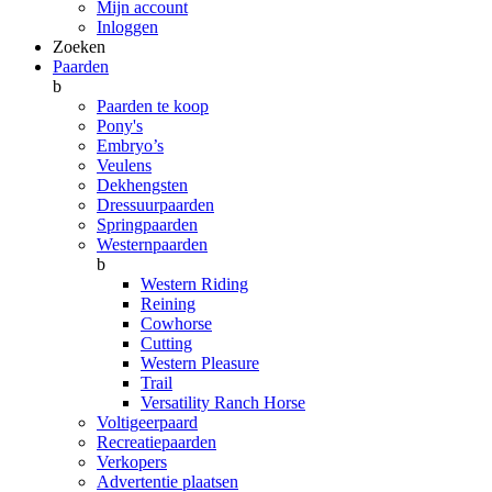
Mijn account
Inloggen
Zoeken
Paarden
b
Paarden te koop
Pony's
Embryo’s
Veulens
Dekhengsten
Dressuurpaarden
Springpaarden
Westernpaarden
b
Western Riding
Reining
Cowhorse
Cutting
Western Pleasure
Trail
Versatility Ranch Horse
Voltigeerpaard
Recreatiepaarden
Verkopers
Advertentie plaatsen