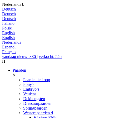
Nederlands
b
Deutsch
Deutsch
Deutsch
Italiano
Polski
English
English
Nederlands
Español
Français
vandaag nieuw: 386
|
verkocht: 546
H
Paarden
b
Paarden te koop
Pony's
Embryo’s
Veulens
Dekhengsten
Dressuurpaarden
Springpaarden
Westernpaarden
d
Western Riding