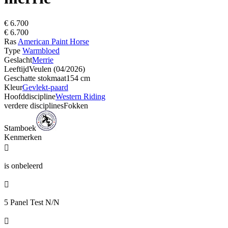
€ 6.700
€ 6.700
Ras
American Paint Horse
Type
Warmbloed
Geslacht
Merrie
Leeftijd
Veulen (04/2026)
Geschatte stokmaat
154 cm
Kleur
Gevlekt-paard
Hoofddiscipline
Western Riding
verdere disciplines
Fokken
Stamboek
Kenmerken

is onbeleerd

5 Panel Test N/N
