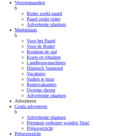
Verzorgpaarden
b
Ruiter zoekt paard
Paard zoekt ruiter
Advertentie plaatsen
Marktplaats
b
Voor het Paard
Voor de Ruiter
Rondom de stal
Koets en rijtuigen
Landbouwmachines
Hippisch Vastgoed
Vacatures
Stallen te huur
Ruitervakanties
Overige dieren
Advertentie plaatsen
Adverteren
Gratis adverteren
b
Advertentie plaatsen
Premium verkoper worden
Tipp!
Prijsoverzicht
Prijsoverzicht