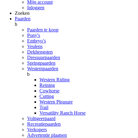
Mijn account
Inloggen
Zoeken
Paarden
b
Paarden te koop
Pony's
Embryo’s
Veulens
Dekhengsten
Dressuurpaarden
Springpaarden
Westernpaarden
b
Western Riding
Reining
Cowhorse
Cutting
Western Pleasure
Trail
Versatility Ranch Horse
Voltigeerpaard
Recreatiepaarden
Verkopers
Advertentie plaatsen