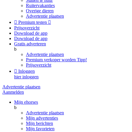
Stallen te huur
Ruitervakanties
Overige dieren
Advertentie plaatsen

Premium testen

Prijsoverzicht
Download de app
Download de app
Gratis adverteren
b
Advertentie plaatsen
Premium verkoper worden
Tipp!
Prijsoverzicht

Inloggen
hier inloggen
Advertentie plaatsen
Aanmelden
Mijn ehorses
b
Advertentie plaatsen
Mijn advertenties
Mijn berichten
Mijn favorieten