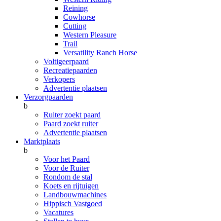
Reining
Cowhorse
Cutting
Western Pleasure
Trail
Versatility Ranch Horse
Voltigeerpaard
Recreatiepaarden
Verkopers
Advertentie plaatsen
Verzorgpaarden
b
Ruiter zoekt paard
Paard zoekt ruiter
Advertentie plaatsen
Marktplaats
b
Voor het Paard
Voor de Ruiter
Rondom de stal
Koets en rijtuigen
Landbouwmachines
Hippisch Vastgoed
Vacatures