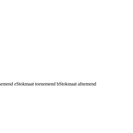
fnemend
e
Stokmaat toenemend
b
Stokmaat afnemend