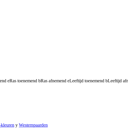
mend
e
Ras toenemend
b
Ras afnemend
e
Leeftijd toenemend
b
Leeftijd a
-kleuren
y
Westernpaarden