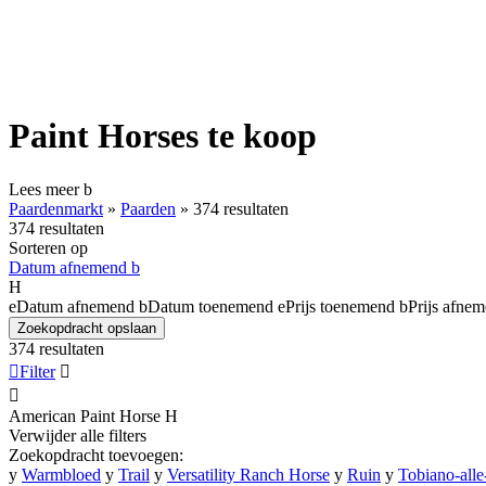
Paint Horses te koop
Lees meer
b
Paardenmarkt
»
Paarden
»
374 resultaten
374 resultaten
Sorteren op
Datum afnemend
b
H
e
Datum afnemend
b
Datum toenemend
e
Prijs toenemend
b
Prijs afne
Zoekopdracht opslaan
374 resultaten

Filter


American Paint Horse
H
Verwijder alle filters
Zoekopdracht toevoegen:
y
Warmbloed
y
Trail
y
Versatility Ranch Horse
y
Ruin
y
Tobiano-alle