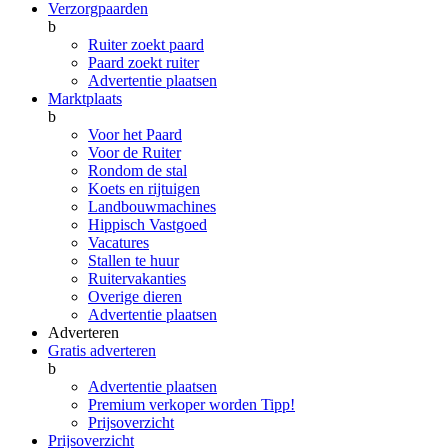
Verzorgpaarden
b
Ruiter zoekt paard
Paard zoekt ruiter
Advertentie plaatsen
Marktplaats
b
Voor het Paard
Voor de Ruiter
Rondom de stal
Koets en rijtuigen
Landbouwmachines
Hippisch Vastgoed
Vacatures
Stallen te huur
Ruitervakanties
Overige dieren
Advertentie plaatsen
Adverteren
Gratis adverteren
b
Advertentie plaatsen
Premium verkoper worden
Tipp!
Prijsoverzicht
Prijsoverzicht