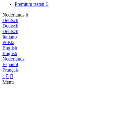
Premium testen

Nederlands
b
Deutsch
Deutsch
Deutsch
Italiano
Polski
English
English
Nederlands
Español
Français
c


Menu