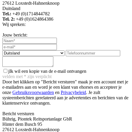
27612 Loxstedt-Hahnenknoop
Duitsland
Tel.:
+49 (0)1714844782
Tel. 2:
+49 (0)1624864386
Wij spreken:
Jouw bericht:
j
Ik wil een kopie van de e-mail ontvangen
velden met
*
zijn verplicht
Door het klikken op "Bericht versturen" maak je een account met je
e-mailadres aan en word je een klant van ehorses en accepteer je
onze
Gebruiksvoorwaarden
en
Privacybeleid
. Je zult
systeemberichten gerelateerd aan je advertenties en berichten van de
klantenservice ontvangen.
Bericht versturen
Bührig, Piontek Reitsportanlage GbR
Hinter dem Busch 95
27612 Loxstedt-Hahnenknoop