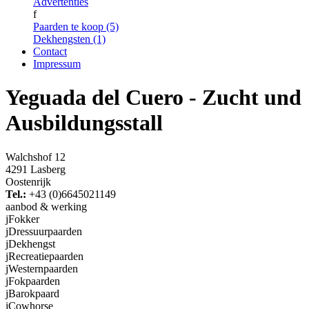
Advertenties
f
Paarden te koop (5)
Dekhengsten (1)
Contact
Impressum
Yeguada del Cuero - Zucht und
Ausbildungsstall
Walchshof 12
4291 Lasberg
Oostenrijk
Tel.:
+43 (0)6645021149
aanbod & werking
j
Fokker
j
Dressuurpaarden
j
Dekhengst
j
Recreatiepaarden
j
Westernpaarden
j
Fokpaarden
j
Barokpaard
j
Cowhorse