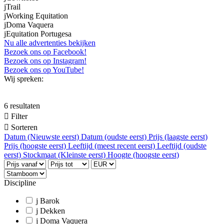
j
Trail
j
Working Equitation
j
Doma Vaquera
j
Equitation Portugesa
Nu alle advertenties bekijken
Bezoek ons op Facebook!
Bezoek ons op Instagram!
Bezoek ons op YouTube!
Wij spreken:
6 resultaten

Filter

Sorteren
Datum (Nieuwste eerst)
Datum (oudste eerst)
Prijs (laagste eerst)
Prijs (hoogste eerst)
Leeftijd (meest recent eerst)
Leeftijd (oudste
eerst)
Stockmaat (Kleinste eerst)
Hoogte (hoogste eerst)
Discipline
j
Barok
j
Dekken
j
Doma Vaquera