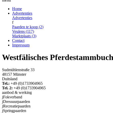
menu
Home
Advertenties
Advertenties
f
Paarden te koop (2)
Veulens (117)
Marktplaats (3)
Contact
Impressum
Westfälisches Pferdestammbuc
Sudmühlenstraße 33
48157 Münster
Duitsland
Tel.:
+49 (0)1733904965
Tel. 2:
+49 (0)1733904965
aanbod & werking
j
Fokverband
j
Dressuurpaarden
j
Recreatiepaarden
j
Springpaarden