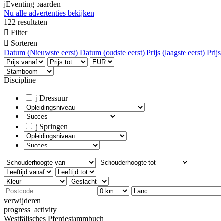
j
Eventing paarden
Nu alle advertenties bekijken
122 resultaten

Filter

Sorteren
Datum (Nieuwste eerst)
Datum (oudste eerst)
Prijs (laagste eerst)
Prij
Discipline
j
Dressuur
j
Springen
verwijderen
progress_activity
Westfälisches Pferdestammbuch