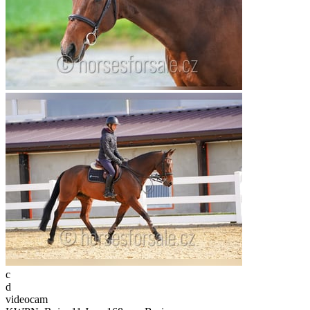
c
d
videocam