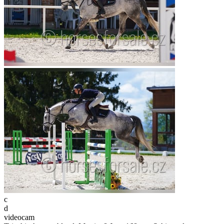
c
d
videocam