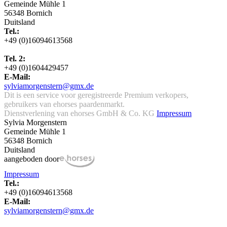
Gemeinde Mühle 1
56348 Bornich
Duitsland
Tel.:
+49 (0)16094613568
Tel. 2:
+49 (0)1604429457
E-Mail:
sylviamorgenstern@gmx.de
Dit is een service voor geregistreerde Premium verkopers,
gebruikers van ehorses paardenmarkt.
Dienstverlening van ehorses GmbH & Co. KG
Impressum
Sylvia Morgenstern
Gemeinde Mühle 1
56348 Bornich
Duitsland
aangeboden door
Impressum
Tel.:
+49 (0)16094613568
E-Mail:
sylviamorgenstern@gmx.de