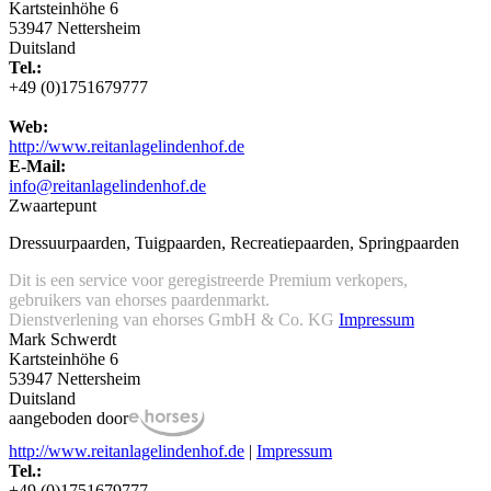
Kartsteinhöhe 6
53947 Nettersheim
Duitsland
Tel.:
+49 (0)1751679777
Web:
http://www.reitanlagelindenhof.de
E-Mail:
info@reitanlagelindenhof.de
Zwaartepunt
Dressuurpaarden, Tuigpaarden, Recreatiepaarden, Springpaarden
Dit is een service voor geregistreerde Premium verkopers,
gebruikers van ehorses paardenmarkt.
Dienstverlening van ehorses GmbH & Co. KG
Impressum
Mark Schwerdt
Kartsteinhöhe 6
53947 Nettersheim
Duitsland
aangeboden door
http://www.reitanlagelindenhof.de
|
Impressum
Tel.:
+49 (0)1751679777