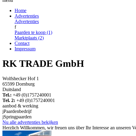
menu
Home
Advertenties
Advertenties
f
Paarden te koop (1)
Marktplaats (2)
Contact
Impressum
RK TRADE GmbH
Wolfshecker Hof 1
65599 Dornburg
Duitsland
Tel.:
+49 (0)1757240001
Tel. 2:
+49 (0)1757240001
aanbod & werking
j
Paardenbedrijf
j
Springpaarden
Nu alle advertenties bekijken
Herzlich Willkommen, wir freuen uns über Ihr Interesse an unseren V