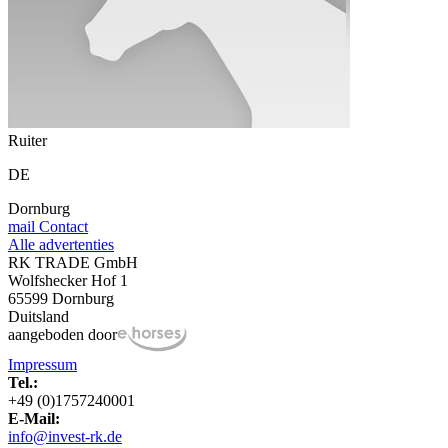
Ruiter
DE
Dornburg
mail
Contact
Alle advertenties
RK TRADE GmbH
Wolfshecker Hof 1
65599 Dornburg
Duitsland
aangeboden door
Impressum
Tel.:
+49 (0)1757240001
E-Mail:
info@invest-rk.de