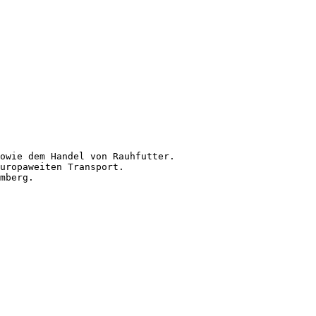
wie dem Handel von Rauhfutter.

ropaweiten Transport. 

erg. 
